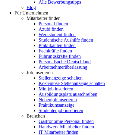
Alle Bewerbungstipps
Blog
Für Unternehmen
Mitarbeiter finden
Personal finden
Azubi finden
Werkstudent finden
Studentische Aushilfe finden
Praktikanten finden
Fachkräfte finden
Führungskräfte finden
Personalsuche Deutschland
Arbeitnehmerüberlassung
Job inserieren
Stellenanzeige schalten
Kostenlose Stellenanzeige schalten
Minijob inserieren
Ausbildungsplatz ausschreiben
Nebenjob inserieren
Praktikumsanzeige
Studentenjob inserieren
Branchen
Gastronomie Personal finden
Handwerk Mitarbeiter finden
IT Mitarbeiter finden