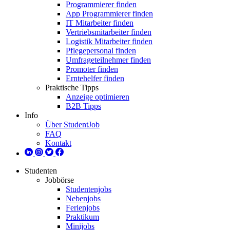
Programmierer finden
App Programmierer finden
IT Mitarbeiter finden
Vertriebsmitarbeiter finden
Logistik Mitarbeiter finden
Pflegepersonal finden
Umfrageteilnehmer finden
Promoter finden
Erntehelfer finden
Praktische Tipps
Anzeige optimieren
B2B Tipps
Info
Über StudentJob
FAQ
Kontakt
Studenten
Jobbörse
Studentenjobs
Nebenjobs
Ferienjobs
Praktikum
Minijobs