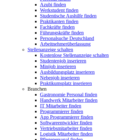
Azubi finden
Werkstudent finden
Studentische Aushilfe finden
Praktikanten finden
Fachkräfte finden
Führungskräfte finden
Personalsuche Deutschland
Arbeitnehmerüberlassung
Stellenanzeige schalten
Kostenlose Stellenanzeige schalten
Studentenjob inserieren
Minijob inserieren
Ausbildungsplatz inserieren
Nebenjob inserieren
Praktikumsplatz inserieren
Branchen
Gastronomie Personal finden
Handwerk Mitarbeiter finden
IT Mitarbeiter finden
Programmierer finden
App Programmierer finden
Softwareentwickler finden
Vertriebsmitarbeiter finden
Logistik Mitarbeiter finden
Pflegepersonal finden