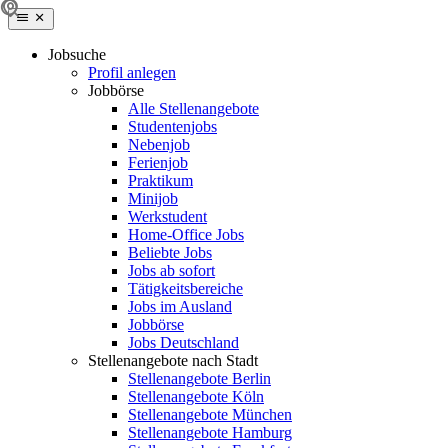
Jobsuche
Profil anlegen
Jobbörse
Alle Stellenangebote
Studentenjobs
Nebenjob
Ferienjob
Praktikum
Minijob
Werkstudent
Home-Office Jobs
Beliebte Jobs
Jobs ab sofort
Tätigkeitsbereiche
Jobs im Ausland
Jobbörse
Jobs Deutschland
Stellenangebote nach Stadt
Stellenangebote Berlin
Stellenangebote Köln
Stellenangebote München
Stellenangebote Hamburg