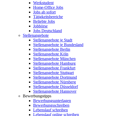
Werkstudent
Home-Office Jobs
Jobs ab sofort
Tätigkeitsbereiche
Beliebte Jobs
Jobbörse
Jobs Deutschland
Stellenangebote
Stellenangebote je Stadt
Stellenangebote je Bundesland
Stellenangebote Berlin
Stellenangebote Köln
Stellenangebote München
Stellenangebote Hamburg
Stellenangebote Frankfurt
Stellenangebote Stuttgart
Stellenangebote Dortmund
Stellenangebote Nürnberg
Stellenangebote Düsseldorf
Stellenangebote Hannover
Bewerbungstipps
Bewerbungsunterlagen
Bewerbungsschreiben
Lebenslauf schreiben
Lebenslauf online schreiben