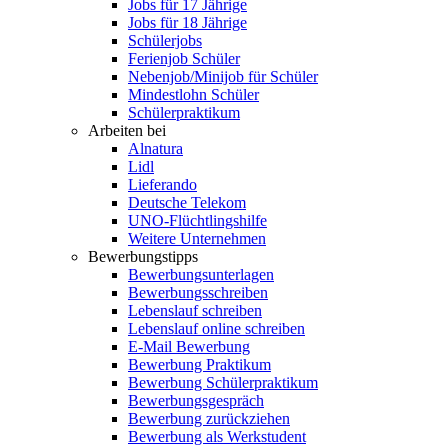
Jobs für 17 Jährige
Jobs für 18 Jährige
Schülerjobs
Ferienjob Schüler
Nebenjob/Minijob für Schüler
Mindestlohn Schüler
Schülerpraktikum
Arbeiten bei
Alnatura
Lidl
Lieferando
Deutsche Telekom
UNO-Flüchtlingshilfe
Weitere Unternehmen
Bewerbungstipps
Bewerbungsunterlagen
Bewerbungsschreiben
Lebenslauf schreiben
Lebenslauf online schreiben
E-Mail Bewerbung
Bewerbung Praktikum
Bewerbung Schülerpraktikum
Bewerbungsgespräch
Bewerbung zurückziehen
Bewerbung als Werkstudent