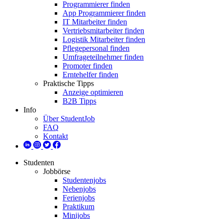
Programmierer finden
App Programmierer finden
IT Mitarbeiter finden
Vertriebsmitarbeiter finden
Logistik Mitarbeiter finden
Pflegepersonal finden
Umfrageteilnehmer finden
Promoter finden
Erntehelfer finden
Praktische Tipps
Anzeige optimieren
B2B Tipps
Info
Über StudentJob
FAQ
Kontakt
Studenten
Jobbörse
Studentenjobs
Nebenjobs
Ferienjobs
Praktikum
Minijobs