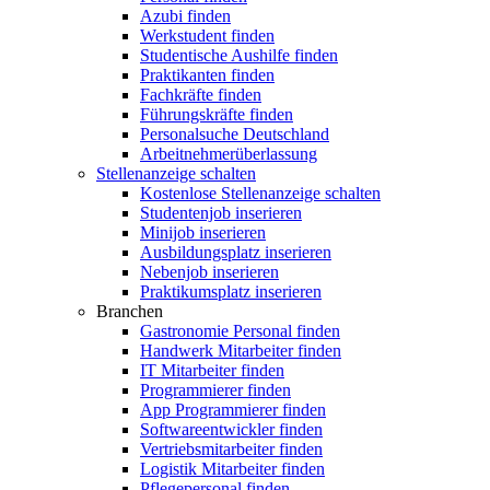
Azubi finden
Werkstudent finden
Studentische Aushilfe finden
Praktikanten finden
Fachkräfte finden
Führungskräfte finden
Personalsuche Deutschland
Arbeitnehmerüberlassung
Stellenanzeige schalten
Kostenlose Stellenanzeige schalten
Studentenjob inserieren
Minijob inserieren
Ausbildungsplatz inserieren
Nebenjob inserieren
Praktikumsplatz inserieren
Branchen
Gastronomie Personal finden
Handwerk Mitarbeiter finden
IT Mitarbeiter finden
Programmierer finden
App Programmierer finden
Softwareentwickler finden
Vertriebsmitarbeiter finden
Logistik Mitarbeiter finden
Pflegepersonal finden