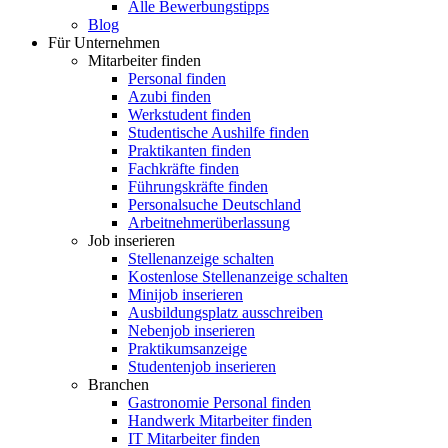
Alle Bewerbungstipps
Blog
Für Unternehmen
Mitarbeiter finden
Personal finden
Azubi finden
Werkstudent finden
Studentische Aushilfe finden
Praktikanten finden
Fachkräfte finden
Führungskräfte finden
Personalsuche Deutschland
Arbeitnehmerüberlassung
Job inserieren
Stellenanzeige schalten
Kostenlose Stellenanzeige schalten
Minijob inserieren
Ausbildungsplatz ausschreiben
Nebenjob inserieren
Praktikumsanzeige
Studentenjob inserieren
Branchen
Gastronomie Personal finden
Handwerk Mitarbeiter finden
IT Mitarbeiter finden