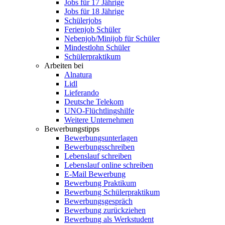
Jobs für 17 Jährige
Jobs für 18 Jährige
Schülerjobs
Ferienjob Schüler
Nebenjob/Minijob für Schüler
Mindestlohn Schüler
Schülerpraktikum
Arbeiten bei
Alnatura
Lidl
Lieferando
Deutsche Telekom
UNO-Flüchtlingshilfe
Weitere Unternehmen
Bewerbungstipps
Bewerbungsunterlagen
Bewerbungsschreiben
Lebenslauf schreiben
Lebenslauf online schreiben
E-Mail Bewerbung
Bewerbung Praktikum
Bewerbung Schülerpraktikum
Bewerbungsgespräch
Bewerbung zurückziehen
Bewerbung als Werkstudent