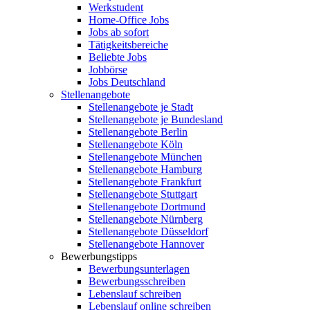
Werkstudent
Home-Office Jobs
Jobs ab sofort
Tätigkeitsbereiche
Beliebte Jobs
Jobbörse
Jobs Deutschland
Stellenangebote
Stellenangebote je Stadt
Stellenangebote je Bundesland
Stellenangebote Berlin
Stellenangebote Köln
Stellenangebote München
Stellenangebote Hamburg
Stellenangebote Frankfurt
Stellenangebote Stuttgart
Stellenangebote Dortmund
Stellenangebote Nürnberg
Stellenangebote Düsseldorf
Stellenangebote Hannover
Bewerbungstipps
Bewerbungsunterlagen
Bewerbungsschreiben
Lebenslauf schreiben
Lebenslauf online schreiben