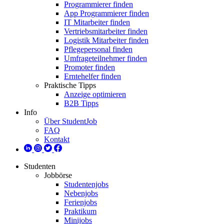
Programmierer finden
App Programmierer finden
IT Mitarbeiter finden
Vertriebsmitarbeiter finden
Logistik Mitarbeiter finden
Pflegepersonal finden
Umfrageteilnehmer finden
Promoter finden
Erntehelfer finden
Praktische Tipps
Anzeige optimieren
B2B Tipps
Info
Über StudentJob
FAQ
Kontakt
Studenten
Jobbörse
Studentenjobs
Nebenjobs
Ferienjobs
Praktikum
Minijobs