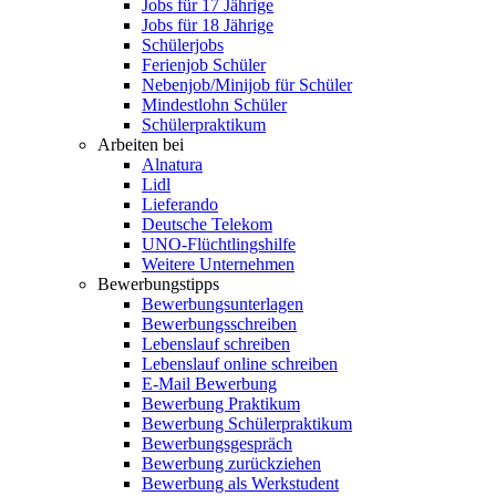
Jobs für 17 Jährige
Jobs für 18 Jährige
Schülerjobs
Ferienjob Schüler
Nebenjob/Minijob für Schüler
Mindestlohn Schüler
Schülerpraktikum
Arbeiten bei
Alnatura
Lidl
Lieferando
Deutsche Telekom
UNO-Flüchtlingshilfe
Weitere Unternehmen
Bewerbungstipps
Bewerbungsunterlagen
Bewerbungsschreiben
Lebenslauf schreiben
Lebenslauf online schreiben
E-Mail Bewerbung
Bewerbung Praktikum
Bewerbung Schülerpraktikum
Bewerbungsgespräch
Bewerbung zurückziehen
Bewerbung als Werkstudent