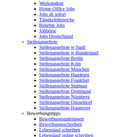
Werkstudent
Home-Office Jobs
Jobs ab sofort
Tätigkeitsbereiche
Beliebte Jobs
Jobbörse
Jobs Deutschland
Stellenangebote
Stellenangebote je Stadt
Stellenangebote je Bundesland
Stellenangebote Berlin
Stellenangebote Köln
Stellenangebote München
Stellenangebote Hamburg
Stellenangebote Frankfurt
Stellenangebote Stuttgart
Stellenangebote Dortmund
Stellenangebote Nürnberg
Stellenangebote Düsseldorf
Stellenangebote Hannover
Bewerbungstipps
Bewerbungsunterlagen
Bewerbungsschreiben
Lebenslauf schreiben
Lebenslauf online schreiben