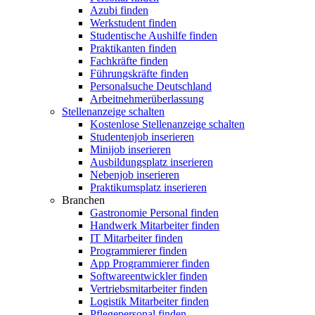
Azubi finden
Werkstudent finden
Studentische Aushilfe finden
Praktikanten finden
Fachkräfte finden
Führungskräfte finden
Personalsuche Deutschland
Arbeitnehmerüberlassung
Stellenanzeige schalten
Kostenlose Stellenanzeige schalten
Studentenjob inserieren
Minijob inserieren
Ausbildungsplatz inserieren
Nebenjob inserieren
Praktikumsplatz inserieren
Branchen
Gastronomie Personal finden
Handwerk Mitarbeiter finden
IT Mitarbeiter finden
Programmierer finden
App Programmierer finden
Softwareentwickler finden
Vertriebsmitarbeiter finden
Logistik Mitarbeiter finden
Pflegepersonal finden