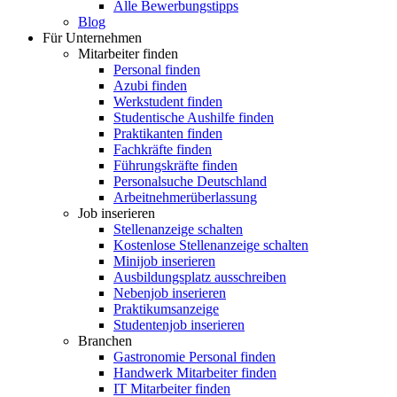
Alle Bewerbungstipps
Blog
Für Unternehmen
Mitarbeiter finden
Personal finden
Azubi finden
Werkstudent finden
Studentische Aushilfe finden
Praktikanten finden
Fachkräfte finden
Führungskräfte finden
Personalsuche Deutschland
Arbeitnehmerüberlassung
Job inserieren
Stellenanzeige schalten
Kostenlose Stellenanzeige schalten
Minijob inserieren
Ausbildungsplatz ausschreiben
Nebenjob inserieren
Praktikumsanzeige
Studentenjob inserieren
Branchen
Gastronomie Personal finden
Handwerk Mitarbeiter finden
IT Mitarbeiter finden