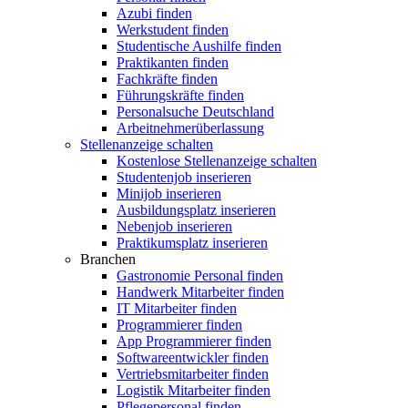
Azubi finden
Werkstudent finden
Studentische Aushilfe finden
Praktikanten finden
Fachkräfte finden
Führungskräfte finden
Personalsuche Deutschland
Arbeitnehmerüberlassung
Stellenanzeige schalten
Kostenlose Stellenanzeige schalten
Studentenjob inserieren
Minijob inserieren
Ausbildungsplatz inserieren
Nebenjob inserieren
Praktikumsplatz inserieren
Branchen
Gastronomie Personal finden
Handwerk Mitarbeiter finden
IT Mitarbeiter finden
Programmierer finden
App Programmierer finden
Softwareentwickler finden
Vertriebsmitarbeiter finden
Logistik Mitarbeiter finden
Pflegepersonal finden