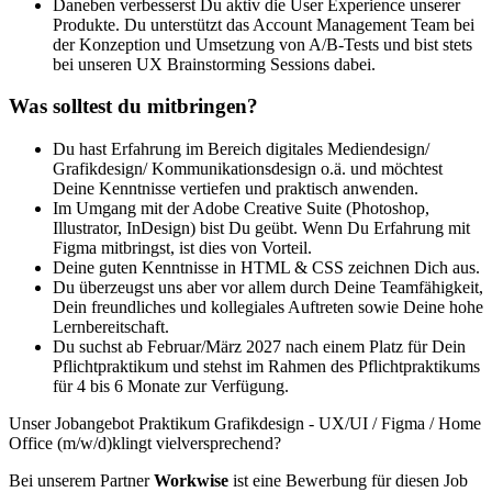
Daneben verbesserst Du aktiv die User Experience unserer
Produkte. Du unterstützt das Account Management Team bei
der Konzeption und Umsetzung von A/B-Tests und bist stets
bei unseren UX Brainstorming Sessions dabei.
Was solltest du mitbringen?
Du hast Erfahrung im Bereich digitales Mediendesign/
Grafikdesign/ Kommunikationsdesign o.ä. und möchtest
Deine Kenntnisse vertiefen und praktisch anwenden.
Im Umgang mit der Adobe Creative Suite (Photoshop,
Illustrator, InDesign) bist Du geübt. Wenn Du Erfahrung mit
Figma mitbringst, ist dies von Vorteil.
Deine guten Kenntnisse in HTML & CSS zeichnen Dich aus.
Du überzeugst uns aber vor allem durch Deine Teamfähigkeit,
Dein freundliches und kollegiales Auftreten sowie Deine hohe
Lernbereitschaft.
Du suchst ab Februar/März 2027 nach einem Platz für Dein
Pflichtpraktikum und stehst im Rahmen des Pflichtpraktikums
für 4 bis 6 Monate zur Verfügung.
Unser Jobangebot Praktikum Grafikdesign - UX/UI / Figma / Home
Office (m/w/d)klingt vielversprechend?
Bei unserem Partner
Workwise
ist eine Bewerbung für diesen Job