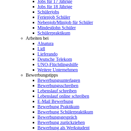
Jobs für 17 Jährige
Jobs für 18 Jährige
Schülerjobs
Ferienjob Schüler
Nebenjob/Minijob für Schüler
Mindestlohn Schüler
Schülerpraktikum
Arbeiten bei
Alnatura
Lidl
Lieferando
Deutsche Telekom
UNO-Flüchtlingshilfe
Weitere Unternehmen
Bewerbungstipps
Bewerbungsunterlagen
Bewerbungsschreiben
Lebenslauf schreiben
Lebenslauf online schreiben
E-Mail Bewerbung
Bewerbung Praktikum
Bewerbung Schülerpraktikum
Bewerbungsgespräch
Bewerbung zurückziehen
Bewerbung als Werkstudent