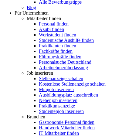
Alle Bewerbungstipps
Blog
Für Unternehmen
Mitarbeiter finden
Personal finden
Azubi finden
Werkstudent finden
Studentische Aushilfe finden
Praktikanten finden
Fachkräfte finden
Führungskräfte finden
Personalsuche Deutschland
Arbeitnehmerüberlassung
Job inserieren
Stellenanzeige schalten
Kostenlose Stellenanzeige schalten
Minijob inserieren
Ausbildungsplatz ausschreiben
Nebenjob inserieren
Praktikumsanzeige
Studentenjob inserieren
Branchen
Gastronomie Personal finden
Handwerk Mitarbeiter finden
IT Mitarbeiter finden