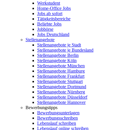
Werkstudent
Home-Office Jobs
Jobs ab sofort
Tätigkeitsbereiche
Beliebte Jobs
Jobbörse
Jobs Deutschland
Stellenangebote
Stellenangebote je Stadt
Stellenangebote je Bundesland
Stellenangebote Berlin
Stellenangebote Köln
Stellenangebote München
Stellenangebote Hamburg
Stellenangebote Frankfurt
Stellenangebote Stuttgart
Stellenangebote Dortmund
Stellenangebote Nürnberg
Stellenangebote Düsseldorf
Stellenangebote Hannover
Bewerbungstipps
Bewerbungsunterlagen
Bewerbungsschreiben
Lebenslauf schreiben
Lebenslauf online schreiben