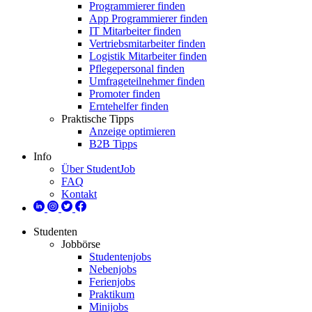
Programmierer finden
App Programmierer finden
IT Mitarbeiter finden
Vertriebsmitarbeiter finden
Logistik Mitarbeiter finden
Pflegepersonal finden
Umfrageteilnehmer finden
Promoter finden
Erntehelfer finden
Praktische Tipps
Anzeige optimieren
B2B Tipps
Info
Über StudentJob
FAQ
Kontakt
Studenten
Jobbörse
Studentenjobs
Nebenjobs
Ferienjobs
Praktikum
Minijobs