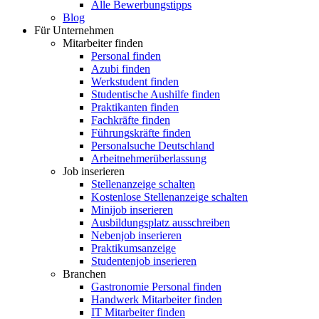
Alle Bewerbungstipps
Blog
Für Unternehmen
Mitarbeiter finden
Personal finden
Azubi finden
Werkstudent finden
Studentische Aushilfe finden
Praktikanten finden
Fachkräfte finden
Führungskräfte finden
Personalsuche Deutschland
Arbeitnehmerüberlassung
Job inserieren
Stellenanzeige schalten
Kostenlose Stellenanzeige schalten
Minijob inserieren
Ausbildungsplatz ausschreiben
Nebenjob inserieren
Praktikumsanzeige
Studentenjob inserieren
Branchen
Gastronomie Personal finden
Handwerk Mitarbeiter finden
IT Mitarbeiter finden