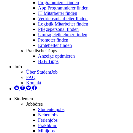
Programmierer finden
App Programmierer finden
IT Mitarbeiter finden
Vertriebsmitarbeiter finden
Logistik Mitarbeiter finden
Pflegepersonal finden
Umfrageteilnehmer finden
Promoter finden
Erntehelfer finden
Praktische Tipps
Anzeige optimieren
B2B Tipps
Info
Über StudentJob
FAQ
Kontakt
Studenten
Jobbörse
Studentenjobs
Nebenjobs
Ferienjobs
Praktikum
Minijobs