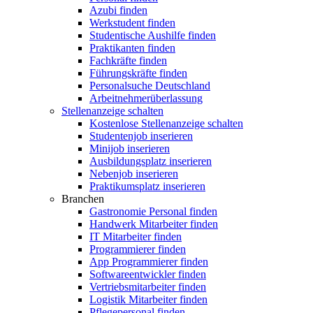
Azubi finden
Werkstudent finden
Studentische Aushilfe finden
Praktikanten finden
Fachkräfte finden
Führungskräfte finden
Personalsuche Deutschland
Arbeitnehmerüberlassung
Stellenanzeige schalten
Kostenlose Stellenanzeige schalten
Studentenjob inserieren
Minijob inserieren
Ausbildungsplatz inserieren
Nebenjob inserieren
Praktikumsplatz inserieren
Branchen
Gastronomie Personal finden
Handwerk Mitarbeiter finden
IT Mitarbeiter finden
Programmierer finden
App Programmierer finden
Softwareentwickler finden
Vertriebsmitarbeiter finden
Logistik Mitarbeiter finden
Pflegepersonal finden