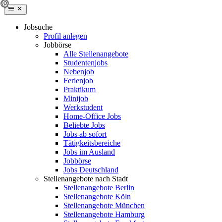
Jobsuche
Profil anlegen
Jobbörse
Alle Stellenangebote
Studentenjobs
Nebenjob
Ferienjob
Praktikum
Minijob
Werkstudent
Home-Office Jobs
Beliebte Jobs
Jobs ab sofort
Tätigkeitsbereiche
Jobs im Ausland
Jobbörse
Jobs Deutschland
Stellenangebote nach Stadt
Stellenangebote Berlin
Stellenangebote Köln
Stellenangebote München
Stellenangebote Hamburg