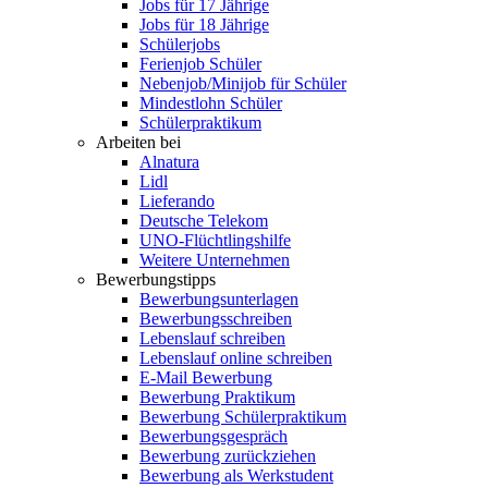
Jobs für 17 Jährige
Jobs für 18 Jährige
Schülerjobs
Ferienjob Schüler
Nebenjob/Minijob für Schüler
Mindestlohn Schüler
Schülerpraktikum
Arbeiten bei
Alnatura
Lidl
Lieferando
Deutsche Telekom
UNO-Flüchtlingshilfe
Weitere Unternehmen
Bewerbungstipps
Bewerbungsunterlagen
Bewerbungsschreiben
Lebenslauf schreiben
Lebenslauf online schreiben
E-Mail Bewerbung
Bewerbung Praktikum
Bewerbung Schülerpraktikum
Bewerbungsgespräch
Bewerbung zurückziehen
Bewerbung als Werkstudent