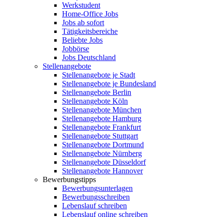
Werkstudent
Home-Office Jobs
Jobs ab sofort
Tätigkeitsbereiche
Beliebte Jobs
Jobbörse
Jobs Deutschland
Stellenangebote
Stellenangebote je Stadt
Stellenangebote je Bundesland
Stellenangebote Berlin
Stellenangebote Köln
Stellenangebote München
Stellenangebote Hamburg
Stellenangebote Frankfurt
Stellenangebote Stuttgart
Stellenangebote Dortmund
Stellenangebote Nürnberg
Stellenangebote Düsseldorf
Stellenangebote Hannover
Bewerbungstipps
Bewerbungsunterlagen
Bewerbungsschreiben
Lebenslauf schreiben
Lebenslauf online schreiben