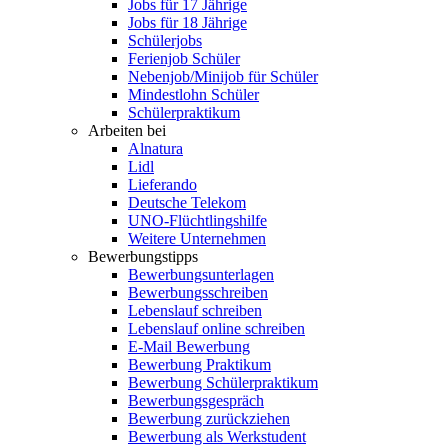
Jobs für 17 Jährige
Jobs für 18 Jährige
Schülerjobs
Ferienjob Schüler
Nebenjob/Minijob für Schüler
Mindestlohn Schüler
Schülerpraktikum
Arbeiten bei
Alnatura
Lidl
Lieferando
Deutsche Telekom
UNO-Flüchtlingshilfe
Weitere Unternehmen
Bewerbungstipps
Bewerbungsunterlagen
Bewerbungsschreiben
Lebenslauf schreiben
Lebenslauf online schreiben
E-Mail Bewerbung
Bewerbung Praktikum
Bewerbung Schülerpraktikum
Bewerbungsgespräch
Bewerbung zurückziehen
Bewerbung als Werkstudent