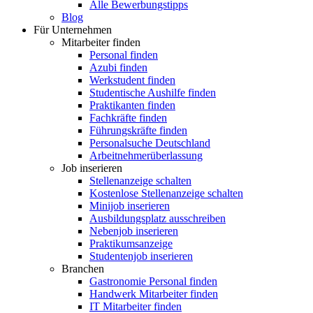
Alle Bewerbungstipps
Blog
Für Unternehmen
Mitarbeiter finden
Personal finden
Azubi finden
Werkstudent finden
Studentische Aushilfe finden
Praktikanten finden
Fachkräfte finden
Führungskräfte finden
Personalsuche Deutschland
Arbeitnehmerüberlassung
Job inserieren
Stellenanzeige schalten
Kostenlose Stellenanzeige schalten
Minijob inserieren
Ausbildungsplatz ausschreiben
Nebenjob inserieren
Praktikumsanzeige
Studentenjob inserieren
Branchen
Gastronomie Personal finden
Handwerk Mitarbeiter finden
IT Mitarbeiter finden