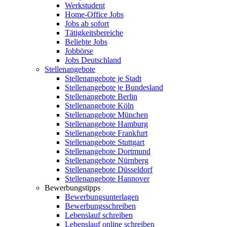
Werkstudent
Home-Office Jobs
Jobs ab sofort
Tätigkeitsbereiche
Beliebte Jobs
Jobbörse
Jobs Deutschland
Stellenangebote
Stellenangebote je Stadt
Stellenangebote je Bundesland
Stellenangebote Berlin
Stellenangebote Köln
Stellenangebote München
Stellenangebote Hamburg
Stellenangebote Frankfurt
Stellenangebote Stuttgart
Stellenangebote Dortmund
Stellenangebote Nürnberg
Stellenangebote Düsseldorf
Stellenangebote Hannover
Bewerbungstipps
Bewerbungsunterlagen
Bewerbungsschreiben
Lebenslauf schreiben
Lebenslauf online schreiben