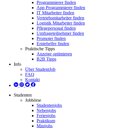
Programmierer finden
App Programmierer finden
IT Mitarbeiter finden
Vertriebsmitarbeiter finden
Logistik Mitarbeiter finden
Pflegepersonal finden
Umfrageteilnehmer finden
Promoter finden
Erntehelfer finden
Praktische Tipps
Anzeige optimieren
B2B Tipps
Info
Über StudentJob
FAQ
Kontakt
Studenten
Jobbörse
Studentenjobs
Nebenjobs
Ferienjobs
Praktikum
Minijobs