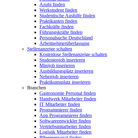
Azubi finden
Werkstudent finden
Studentische Aushilfe finden
Praktikanten finden
Fachkräfte finden
Führungskräfte finden
Personalsuche Deutschland
Arbeitnehmerüberlassung
Stellenanzeige schalten
Kostenlose Stellenanzeige schalten
Studentenjob inserieren
Minijob inserieren
Ausbildungsplatz inserieren
Nebenjob inserieren
Praktikumsplatz inserieren
Branchen
Gastronomie Personal finden
Handwerk Mitarbeiter finden
IT Mitarbeiter finden
Programmierer finden
App Programmierer finden
Softwareentwickler finden
Vertriebsmitarbeiter finden
Logistik Mitarbeiter finden
Pflegepersonal finden