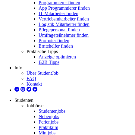
Programmierer finden
App Programmierer finden
IT Mitarbeiter finden
Vertriebsmitarbeiter finden
Logistik Mitarbeiter finden
Pflegepersonal finden
Umfrageteilnehmer finden
Promoter finden
Erntehelfer finden
Praktische Tipps
Anzeige optimieren
B2B Tipps
Info
Über StudentJob
FAQ
Kontakt
Studenten
Jobbörse
Studentenjobs
Nebenjobs
Ferienjobs
Praktikum
Minijobs