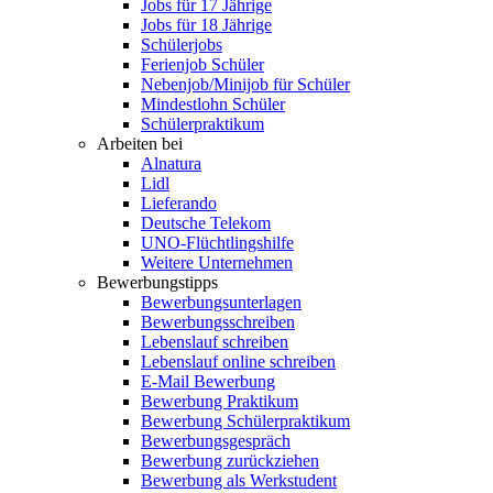
Jobs für 17 Jährige
Jobs für 18 Jährige
Schülerjobs
Ferienjob Schüler
Nebenjob/Minijob für Schüler
Mindestlohn Schüler
Schülerpraktikum
Arbeiten bei
Alnatura
Lidl
Lieferando
Deutsche Telekom
UNO-Flüchtlingshilfe
Weitere Unternehmen
Bewerbungstipps
Bewerbungsunterlagen
Bewerbungsschreiben
Lebenslauf schreiben
Lebenslauf online schreiben
E-Mail Bewerbung
Bewerbung Praktikum
Bewerbung Schülerpraktikum
Bewerbungsgespräch
Bewerbung zurückziehen
Bewerbung als Werkstudent