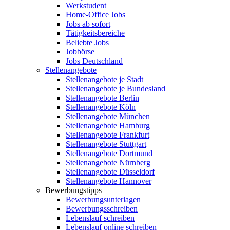
Werkstudent
Home-Office Jobs
Jobs ab sofort
Tätigkeitsbereiche
Beliebte Jobs
Jobbörse
Jobs Deutschland
Stellenangebote
Stellenangebote je Stadt
Stellenangebote je Bundesland
Stellenangebote Berlin
Stellenangebote Köln
Stellenangebote München
Stellenangebote Hamburg
Stellenangebote Frankfurt
Stellenangebote Stuttgart
Stellenangebote Dortmund
Stellenangebote Nürnberg
Stellenangebote Düsseldorf
Stellenangebote Hannover
Bewerbungstipps
Bewerbungsunterlagen
Bewerbungsschreiben
Lebenslauf schreiben
Lebenslauf online schreiben