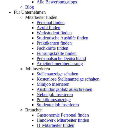
Alle Bewerbungstipps
Blog
Für Unternehmen
Mitarbeiter finden
Personal finden
Azubi finden
Werkstudent finden
Studentische Aushilfe finden
Praktikanten finden
Fachkräfte finden
Führungskräfte finden
Personalsuche Deutschland
Arbeitnehmerüberlassung
Job inserieren
Stellenanzeige schalten
Kostenlose Stellenanzeige schalten
Minijob inserieren
Ausbildungsplatz ausschreiben
Nebenjob inserieren
Praktikumsanzeige
Studentenjob inserieren
Branchen
Gastronomie Personal finden
Handwerk Mitarbeiter finden
IT Mitarbeiter finden