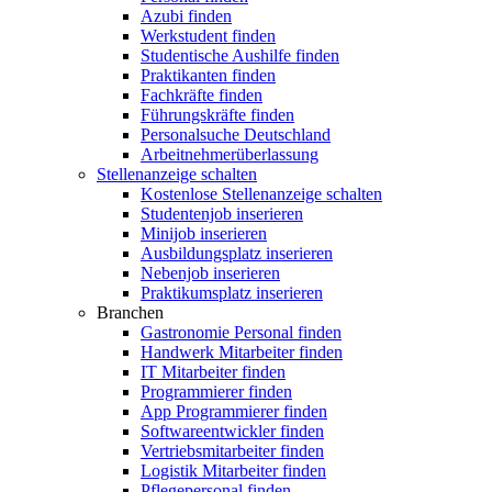
Azubi finden
Werkstudent finden
Studentische Aushilfe finden
Praktikanten finden
Fachkräfte finden
Führungskräfte finden
Personalsuche Deutschland
Arbeitnehmerüberlassung
Stellenanzeige schalten
Kostenlose Stellenanzeige schalten
Studentenjob inserieren
Minijob inserieren
Ausbildungsplatz inserieren
Nebenjob inserieren
Praktikumsplatz inserieren
Branchen
Gastronomie Personal finden
Handwerk Mitarbeiter finden
IT Mitarbeiter finden
Programmierer finden
App Programmierer finden
Softwareentwickler finden
Vertriebsmitarbeiter finden
Logistik Mitarbeiter finden
Pflegepersonal finden