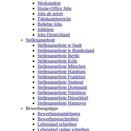
Werkstudent
Home-Office Jobs
Jobs ab sofort
Tätigkeitsbereiche
Beliebte Jobs
Jobbörse
Jobs Deutschland
Stellenangebote
Stellenangebote je Stadt
Stellenangebote je Bundesland
Stellenangebote Berlin
Stellenangebote Köln
Stellenangebote München
Stellenangebote Hamburg
Stellenangebote Frankfurt
Stellenangebote Stuttgart
Stellenangebote Dortmund
Stellenangebote Nürnberg
Stellenangebote Düsseldorf
Stellenangebote Hannover
Bewerbungstipps
Bewerbungsunterlagen
Bewerbungsschreiben
Lebenslauf schreiben
Lebenslauf online schreiben