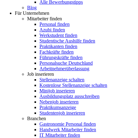
Alle Bewerbungstipps
Blog
Für Unternehmen
Mitarbeiter finden
Personal finden
Azubi finden
Werkstudent finden
Studentische Aushilfe finden
Praktikanten finden
Fachkräfte finden
Führungskräfte finden
Personalsuche Deutschland
Arbeitnehmerüberlassung
Job inserieren
Stellenanzeige schalten
Kostenlose Stellenanzeige schalten
Minijob inserieren
Ausbildungsplatz ausschreiben
Nebenjob inserieren
Praktikumsanzeige
Studentenjob inserieren
Branchen
Gastronomie Personal finden
Handwerk Mitarbeiter finden
IT Mitarbeiter finden