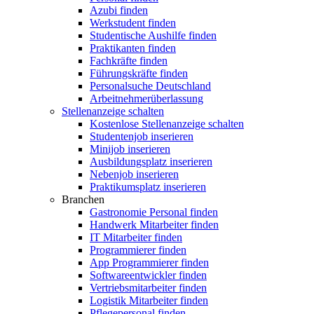
Azubi finden
Werkstudent finden
Studentische Aushilfe finden
Praktikanten finden
Fachkräfte finden
Führungskräfte finden
Personalsuche Deutschland
Arbeitnehmerüberlassung
Stellenanzeige schalten
Kostenlose Stellenanzeige schalten
Studentenjob inserieren
Minijob inserieren
Ausbildungsplatz inserieren
Nebenjob inserieren
Praktikumsplatz inserieren
Branchen
Gastronomie Personal finden
Handwerk Mitarbeiter finden
IT Mitarbeiter finden
Programmierer finden
App Programmierer finden
Softwareentwickler finden
Vertriebsmitarbeiter finden
Logistik Mitarbeiter finden
Pflegepersonal finden