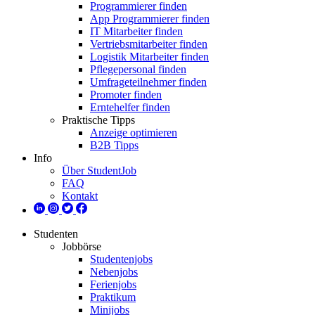
Programmierer finden
App Programmierer finden
IT Mitarbeiter finden
Vertriebsmitarbeiter finden
Logistik Mitarbeiter finden
Pflegepersonal finden
Umfrageteilnehmer finden
Promoter finden
Erntehelfer finden
Praktische Tipps
Anzeige optimieren
B2B Tipps
Info
Über StudentJob
FAQ
Kontakt
Studenten
Jobbörse
Studentenjobs
Nebenjobs
Ferienjobs
Praktikum
Minijobs