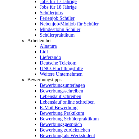
Jobs für 17 Jährige
Jobs für 18 Jährige
Schülerjobs
Ferienjob Schüler
Nebenjob/Minijob für Schüler
Mindestlohn Schüler
Schülerpraktikum
Arbeiten bei
Alnatura
Lidl
Lieferando
Deutsche Telekom
UNO-Flüchtlingshilfe
Weitere Unternehmen
Bewerbungstipps
Bewerbungsunterlagen
Bewerbungsschreiben
Lebenslauf schreiben
Lebenslauf online schreiben
E-Mail Bewerbung
Bewerbung Praktikum
Bewerbung Schülerpraktikum
Bewerbungsgespräch
Bewerbung zurückziehen
Bewerbung als Werkstudent