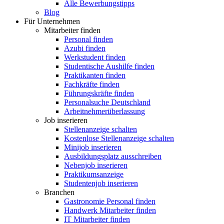
Alle Bewerbungstipps
Blog
Für Unternehmen
Mitarbeiter finden
Personal finden
Azubi finden
Werkstudent finden
Studentische Aushilfe finden
Praktikanten finden
Fachkräfte finden
Führungskräfte finden
Personalsuche Deutschland
Arbeitnehmerüberlassung
Job inserieren
Stellenanzeige schalten
Kostenlose Stellenanzeige schalten
Minijob inserieren
Ausbildungsplatz ausschreiben
Nebenjob inserieren
Praktikumsanzeige
Studentenjob inserieren
Branchen
Gastronomie Personal finden
Handwerk Mitarbeiter finden
IT Mitarbeiter finden