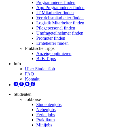
Programmierer finden
App Programmierer finden
IT Mitarbeiter finden
Vertriebsmitarbeiter finden
Logistik Mitarbeiter finden
Pflegepersonal finden
Umfrageteilnehmer finden
Promoter finden
Erntehelfer finden
Praktische Tipps
Anzeige optimieren
B2B Tipps
Info
Über StudentJob
FAQ
Kontakt
Studenten
Jobbörse
Studentenjobs
Nebenjobs
Ferienjobs
Praktikum
Minijobs