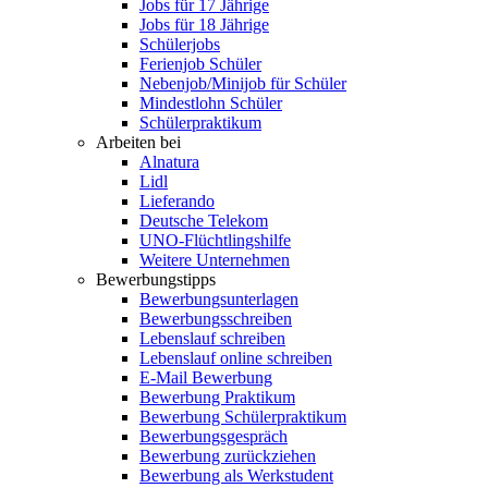
Jobs für 17 Jährige
Jobs für 18 Jährige
Schülerjobs
Ferienjob Schüler
Nebenjob/Minijob für Schüler
Mindestlohn Schüler
Schülerpraktikum
Arbeiten bei
Alnatura
Lidl
Lieferando
Deutsche Telekom
UNO-Flüchtlingshilfe
Weitere Unternehmen
Bewerbungstipps
Bewerbungsunterlagen
Bewerbungsschreiben
Lebenslauf schreiben
Lebenslauf online schreiben
E-Mail Bewerbung
Bewerbung Praktikum
Bewerbung Schülerpraktikum
Bewerbungsgespräch
Bewerbung zurückziehen
Bewerbung als Werkstudent