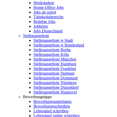
Werkstudent
Home-Office Jobs
Jobs ab sofort
Tätigkeitsbereiche
Beliebte Jobs
Jobbörse
Jobs Deutschland
Stellenangebote
Stellenangebote je Stadt
Stellenangebote je Bundesland
Stellenangebote Berlin
Stellenangebote Köln
Stellenangebote München
Stellenangebote Hamburg
Stellenangebote Frankfurt
Stellenangebote Stuttgart
Stellenangebote Dortmund
Stellenangebote Nürnberg
Stellenangebote Düsseldorf
Stellenangebote Hannover
Bewerbungstipps
Bewerbungsunterlagen
Bewerbungsschreiben
Lebenslauf schreiben
Lebenslauf online schreiben