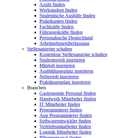
Azubi finden
Werkstudent finden
Studentische Aushilfe finden
Praktikanten finden
Fachkräfte finden
Führungskräfte finden
Personalsuche Deutschland
Arbeitnehmerüberlassung
Stellenanzeige schalten
Kostenlose Stellenanzeige schalten
Studentenjob inserieren
Minijob inserieren
Ausbildungsplatz inserieren
Nebenjob inserieren
Praktikumsplatz inserieren
Branchen
Gastronomie Personal finden
Handwerk Mitarbeiter finden
IT Mitarbeiter finden
Programmierer finden
App Programmierer finden
Softwareentwickler finden
Vertriebsmitarbeiter finden
Logistik Mitarbeiter finden
Pflegepersonal finden