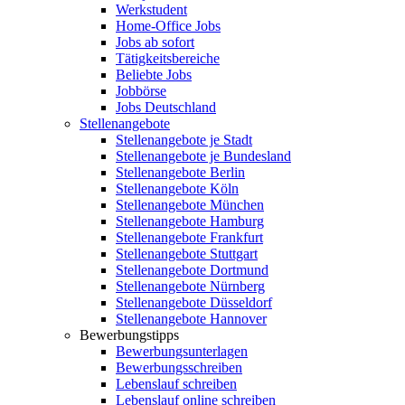
Werkstudent
Home-Office Jobs
Jobs ab sofort
Tätigkeitsbereiche
Beliebte Jobs
Jobbörse
Jobs Deutschland
Stellenangebote
Stellenangebote je Stadt
Stellenangebote je Bundesland
Stellenangebote Berlin
Stellenangebote Köln
Stellenangebote München
Stellenangebote Hamburg
Stellenangebote Frankfurt
Stellenangebote Stuttgart
Stellenangebote Dortmund
Stellenangebote Nürnberg
Stellenangebote Düsseldorf
Stellenangebote Hannover
Bewerbungstipps
Bewerbungsunterlagen
Bewerbungsschreiben
Lebenslauf schreiben
Lebenslauf online schreiben