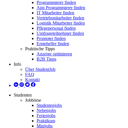
Programmierer finden
App Programmierer finden
IT Mitarbeiter finden
Vertriebsmitarbeiter finden
Logistik Mitarbeiter finden
Pflegepersonal finden
Umfrageteilnehmer finden
Promoter finden
Erntehelfer finden
Praktische Tipps
Anzeige optimieren
B2B Tipps
Info
Über StudentJob
FAQ
Kontakt
Studenten
Jobbörse
Studentenjobs
Nebenjobs
Ferienjobs
Praktikum
Minijobs