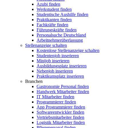
Azubi finden
Werkstudent finden
Studentische Aushilfe finden
Praktikanten finden
Fachkräfte finden
Führungskräfte finden
Personalsuche Deutschland
Arbeitnehmerüberlassung
Stellenanzeige schalten
Kostenlose Stellenanzeige schalten
Studentenjob inserieren
Minijob inserieren
Ausbildungsplatz inserieren
Nebenjob inserieren
Praktikumsplatz inserieren
Branchen
Gastronomie Personal finden
Handwerk Mitarbeiter finden
IT Mitarbeiter finden
Programmierer finden
App Programmierer finden
Softwareentwickler finden
Vertriebsmitarbeiter finden
Logistik Mitarbeiter finden
Pflegepersonal finden