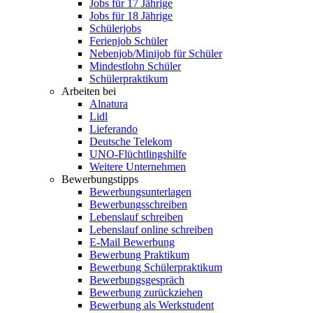
Jobs für 17 Jährige
Jobs für 18 Jährige
Schülerjobs
Ferienjob Schüler
Nebenjob/Minijob für Schüler
Mindestlohn Schüler
Schülerpraktikum
Arbeiten bei
Alnatura
Lidl
Lieferando
Deutsche Telekom
UNO-Flüchtlingshilfe
Weitere Unternehmen
Bewerbungstipps
Bewerbungsunterlagen
Bewerbungsschreiben
Lebenslauf schreiben
Lebenslauf online schreiben
E-Mail Bewerbung
Bewerbung Praktikum
Bewerbung Schülerpraktikum
Bewerbungsgespräch
Bewerbung zurückziehen
Bewerbung als Werkstudent