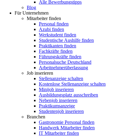
Alle Bewerbungstipps
Blog
Für Unternehmen
Mitarbeiter finden
Personal finden
Azubi finden
Werkstudent finden
Studentische Aushilfe finden
Praktikanten finden
Fachkräfte finden
Führungskräfte finden
Personalsuche Deutschland
Arbeitnehmerüberlassung
Job inserieren
Stellenanzeige schalten
Kostenlose Stellenanzeige schalten
Minijob inserieren
Ausbildungsplatz ausschreiben
Nebenjob inserieren
Praktikumsanzeige
Studentenjob inserieren
Branchen
Gastronomie Personal finden
Handwerk Mitarbeiter finden
IT Mitarbeiter finden