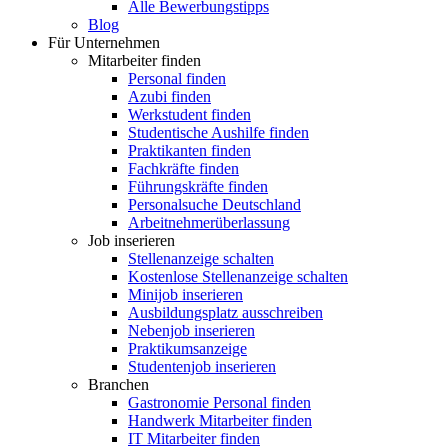
Alle Bewerbungstipps
Blog
Für Unternehmen
Mitarbeiter finden
Personal finden
Azubi finden
Werkstudent finden
Studentische Aushilfe finden
Praktikanten finden
Fachkräfte finden
Führungskräfte finden
Personalsuche Deutschland
Arbeitnehmerüberlassung
Job inserieren
Stellenanzeige schalten
Kostenlose Stellenanzeige schalten
Minijob inserieren
Ausbildungsplatz ausschreiben
Nebenjob inserieren
Praktikumsanzeige
Studentenjob inserieren
Branchen
Gastronomie Personal finden
Handwerk Mitarbeiter finden
IT Mitarbeiter finden