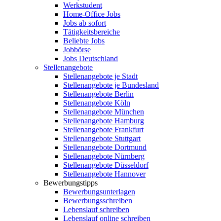
Werkstudent
Home-Office Jobs
Jobs ab sofort
Tätigkeitsbereiche
Beliebte Jobs
Jobbörse
Jobs Deutschland
Stellenangebote
Stellenangebote je Stadt
Stellenangebote je Bundesland
Stellenangebote Berlin
Stellenangebote Köln
Stellenangebote München
Stellenangebote Hamburg
Stellenangebote Frankfurt
Stellenangebote Stuttgart
Stellenangebote Dortmund
Stellenangebote Nürnberg
Stellenangebote Düsseldorf
Stellenangebote Hannover
Bewerbungstipps
Bewerbungsunterlagen
Bewerbungsschreiben
Lebenslauf schreiben
Lebenslauf online schreiben