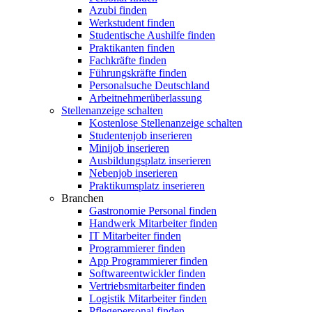
Azubi finden
Werkstudent finden
Studentische Aushilfe finden
Praktikanten finden
Fachkräfte finden
Führungskräfte finden
Personalsuche Deutschland
Arbeitnehmerüberlassung
Stellenanzeige schalten
Kostenlose Stellenanzeige schalten
Studentenjob inserieren
Minijob inserieren
Ausbildungsplatz inserieren
Nebenjob inserieren
Praktikumsplatz inserieren
Branchen
Gastronomie Personal finden
Handwerk Mitarbeiter finden
IT Mitarbeiter finden
Programmierer finden
App Programmierer finden
Softwareentwickler finden
Vertriebsmitarbeiter finden
Logistik Mitarbeiter finden
Pflegepersonal finden