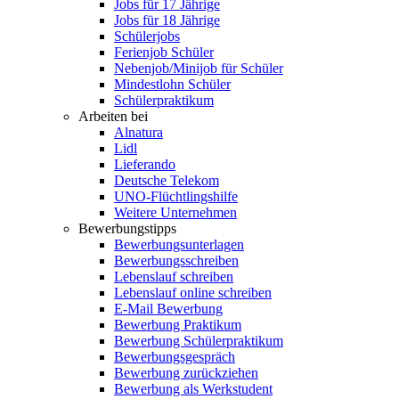
Jobs für 17 Jährige
Jobs für 18 Jährige
Schülerjobs
Ferienjob Schüler
Nebenjob/Minijob für Schüler
Mindestlohn Schüler
Schülerpraktikum
Arbeiten bei
Alnatura
Lidl
Lieferando
Deutsche Telekom
UNO-Flüchtlingshilfe
Weitere Unternehmen
Bewerbungstipps
Bewerbungsunterlagen
Bewerbungsschreiben
Lebenslauf schreiben
Lebenslauf online schreiben
E-Mail Bewerbung
Bewerbung Praktikum
Bewerbung Schülerpraktikum
Bewerbungsgespräch
Bewerbung zurückziehen
Bewerbung als Werkstudent