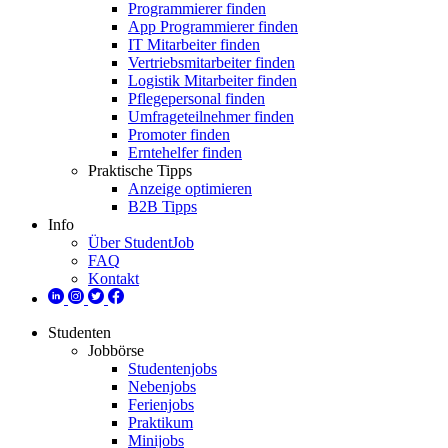
Programmierer finden
App Programmierer finden
IT Mitarbeiter finden
Vertriebsmitarbeiter finden
Logistik Mitarbeiter finden
Pflegepersonal finden
Umfrageteilnehmer finden
Promoter finden
Erntehelfer finden
Praktische Tipps
Anzeige optimieren
B2B Tipps
Info
Über StudentJob
FAQ
Kontakt
Studenten
Jobbörse
Studentenjobs
Nebenjobs
Ferienjobs
Praktikum
Minijobs