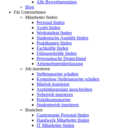
Alle Bewerbungstipps
Blog
Für Unternehmen
Mitarbeiter finden
Personal finden
Azubi finden
Werkstudent finden
Studentische Aushilfe finden
Praktikanten finden
Fachkräfte finden
Führungskräfte finden
Personalsuche Deutschland
Arbeitnehmerüberlassung
Job inserieren
Stellenanzeige schalten
Kostenlose Stellenanzeige schalten
Minijob inserieren
Ausbildungsplatz ausschreiben
Nebenjob inserieren
Praktikumsanzeige
Studentenjob inserieren
Branchen
Gastronomie Personal finden
Handwerk Mitarbeiter finden
IT Mitarbeiter finden