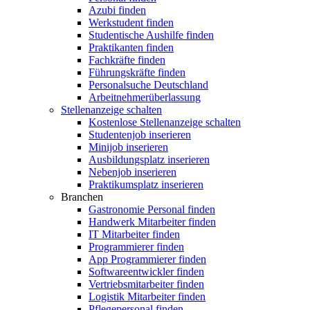
Azubi finden
Werkstudent finden
Studentische Aushilfe finden
Praktikanten finden
Fachkräfte finden
Führungskräfte finden
Personalsuche Deutschland
Arbeitnehmerüberlassung
Stellenanzeige schalten
Kostenlose Stellenanzeige schalten
Studentenjob inserieren
Minijob inserieren
Ausbildungsplatz inserieren
Nebenjob inserieren
Praktikumsplatz inserieren
Branchen
Gastronomie Personal finden
Handwerk Mitarbeiter finden
IT Mitarbeiter finden
Programmierer finden
App Programmierer finden
Softwareentwickler finden
Vertriebsmitarbeiter finden
Logistik Mitarbeiter finden
Pflegepersonal finden