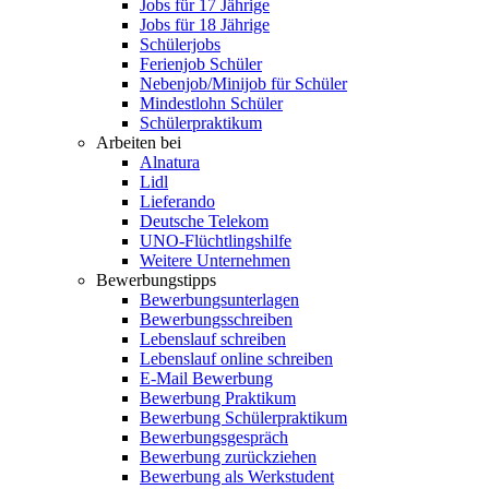
Jobs für 17 Jährige
Jobs für 18 Jährige
Schülerjobs
Ferienjob Schüler
Nebenjob/Minijob für Schüler
Mindestlohn Schüler
Schülerpraktikum
Arbeiten bei
Alnatura
Lidl
Lieferando
Deutsche Telekom
UNO-Flüchtlingshilfe
Weitere Unternehmen
Bewerbungstipps
Bewerbungsunterlagen
Bewerbungsschreiben
Lebenslauf schreiben
Lebenslauf online schreiben
E-Mail Bewerbung
Bewerbung Praktikum
Bewerbung Schülerpraktikum
Bewerbungsgespräch
Bewerbung zurückziehen
Bewerbung als Werkstudent