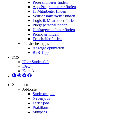
Programmierer finden
App Programmierer finden
IT Mitarbeiter finden
Vertriebsmitarbeiter finden
Logistik Mitarbeiter finden
Pflegepersonal finden
Umfrageteilnehmer finden
Promoter finden
Erntehelfer finden
Praktische Tipps
Anzeige optimieren
B2B Tipps
Info
Über StudentJob
FAQ
Kontakt
Studenten
Jobbörse
Studentenjobs
Nebenjobs
Ferienjobs
Praktikum
Minijobs