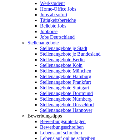
Werkstudent
Home-Office Jobs
Jobs ab sofort
Tätigkeitsbereiche
Beliebte Jobs
Jobbörse
Jobs Deutschland
Stellenangebote
Stellenangebote je Stadt
Stellenangebote je Bundesland
Stellenangebote Berlin
Stellenangebote Köln
Stellenangebote München
Stellenangebote Hamburg
Stellenangebote Frankfurt
Stellenangebote Stuttgart
Stellenangebote Dortmund
Stellenangebote Nürnberg
Stellenangebote Düsseldorf
Stellenangebote Hannover
Bewerbungstipps
Bewerbungsunterlagen
Bewerbungsschreiben
Lebenslauf schreiben
Lebenslauf online schreiben