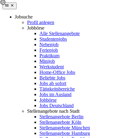
Jobsuche
Profil anlegen
Jobbörse
Alle Stellenangebote
Studentenjobs
Nebenjob
Ferienjob
Praktikum
Minijob
Werkstudent
Home-Office Jobs
Beliebte Jobs
Jobs ab sofort
Tätigkeitsbereiche
Jobs im Ausland
Jobbörse
Jobs Deutschland
Stellenangebote nach Stadt
Stellenangebote Berlin
Stellenangebote Köln
Stellenangebote München
Stellenangebote Hamburg