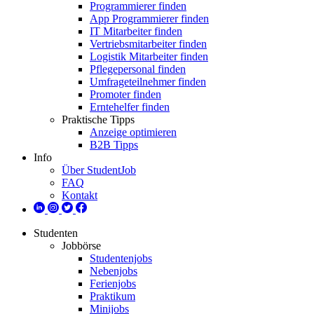
Programmierer finden
App Programmierer finden
IT Mitarbeiter finden
Vertriebsmitarbeiter finden
Logistik Mitarbeiter finden
Pflegepersonal finden
Umfrageteilnehmer finden
Promoter finden
Erntehelfer finden
Praktische Tipps
Anzeige optimieren
B2B Tipps
Info
Über StudentJob
FAQ
Kontakt
Studenten
Jobbörse
Studentenjobs
Nebenjobs
Ferienjobs
Praktikum
Minijobs