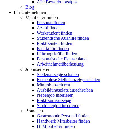
Alle Bewerbungstipps
Blog
Für Unternehmen
Mitarbeiter finden
Personal finden
Azubi finden
Werkstudent finden
Studentische Aushilfe finden
Praktikanten finden
Fachkräfte finden
Führungskräfte finden
Personalsuche Deutschland
Arbeitnehmerüberlassung
Job inserieren
Stellenanzeige schalten
Kostenlose Stellenanzeige schalten
Minijob inserieren
Ausbildungsplatz ausschreiben
Nebenjob inserieren
Praktikumsanzeige
Studentenjob inserieren
Branchen
Gastronomie Personal finden
Handwerk Mitarbeiter finden
IT Mitarbeiter finden