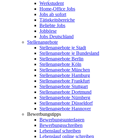
Werkstudent
Home-Office Jobs
Jobs ab sofort
Tätigkeitsbereiche
Beliebte Jobs
Jobbörse
Jobs Deutschland
Stellenangebote
Stellenangebote je Stadt
Stellenangebote je Bundesland
Stellenangebote Berlin
Stellenangebote Köln
Stellenangebote München
Stellenangebote Hamburg
Stellenangebote Frankfurt
Stellenangebote Stuttgart
Stellenangebote Dortmund
Stellenangebote Nürnberg
Stellenangebote Düsseldorf
Stellenangebote Hannover
Bewerbungstipps
Bewerbungsunterlagen
Bewerbungsschreiben
Lebenslauf schreiben
Lebenslauf online schreiben