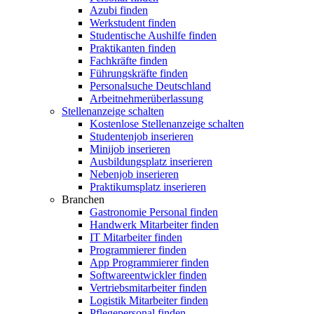
Azubi finden
Werkstudent finden
Studentische Aushilfe finden
Praktikanten finden
Fachkräfte finden
Führungskräfte finden
Personalsuche Deutschland
Arbeitnehmerüberlassung
Stellenanzeige schalten
Kostenlose Stellenanzeige schalten
Studentenjob inserieren
Minijob inserieren
Ausbildungsplatz inserieren
Nebenjob inserieren
Praktikumsplatz inserieren
Branchen
Gastronomie Personal finden
Handwerk Mitarbeiter finden
IT Mitarbeiter finden
Programmierer finden
App Programmierer finden
Softwareentwickler finden
Vertriebsmitarbeiter finden
Logistik Mitarbeiter finden
Pflegepersonal finden