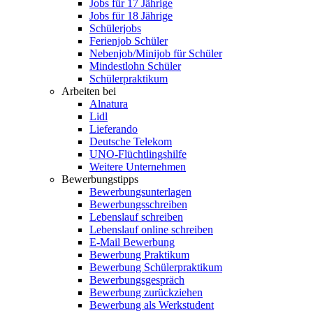
Jobs für 17 Jährige
Jobs für 18 Jährige
Schülerjobs
Ferienjob Schüler
Nebenjob/Minijob für Schüler
Mindestlohn Schüler
Schülerpraktikum
Arbeiten bei
Alnatura
Lidl
Lieferando
Deutsche Telekom
UNO-Flüchtlingshilfe
Weitere Unternehmen
Bewerbungstipps
Bewerbungsunterlagen
Bewerbungsschreiben
Lebenslauf schreiben
Lebenslauf online schreiben
E-Mail Bewerbung
Bewerbung Praktikum
Bewerbung Schülerpraktikum
Bewerbungsgespräch
Bewerbung zurückziehen
Bewerbung als Werkstudent