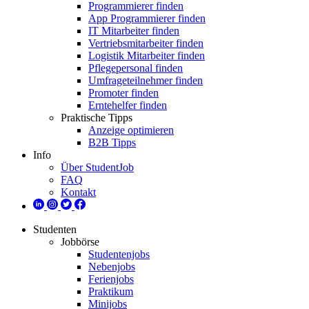
Programmierer finden
App Programmierer finden
IT Mitarbeiter finden
Vertriebsmitarbeiter finden
Logistik Mitarbeiter finden
Pflegepersonal finden
Umfrageteilnehmer finden
Promoter finden
Erntehelfer finden
Praktische Tipps
Anzeige optimieren
B2B Tipps
Info
Über StudentJob
FAQ
Kontakt
Studenten
Jobbörse
Studentenjobs
Nebenjobs
Ferienjobs
Praktikum
Minijobs