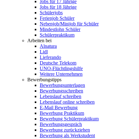
Jobs für 17 Jährige
Jobs für 18 Jährige
Schülerjobs
Ferienjob Schüler
Nebenjob/Minijob für Schüler
Mindestlohn Schüler
Schülerpraktikum
Arbeiten bei
Alnatura
Lidl
Lieferando
Deutsche Telekom
UNO-Flüchtlingshilfe
Weitere Unternehmen
Bewerbungstipps
Bewerbungsunterlagen
Bewerbungsschreiben
Lebenslauf schreiben
Lebenslauf online schreiben
E-Mail Bewerbung
Bewerbung Praktikum
Bewerbung Schülerpraktikum
Bewerbungsgespräch
Bewerbung zurückziehen
Bewerbung als Werkstudent