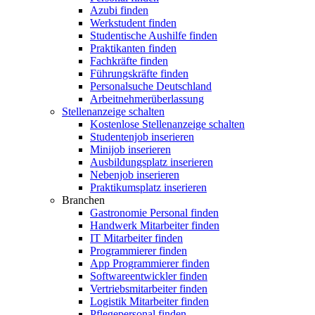
Azubi finden
Werkstudent finden
Studentische Aushilfe finden
Praktikanten finden
Fachkräfte finden
Führungskräfte finden
Personalsuche Deutschland
Arbeitnehmerüberlassung
Stellenanzeige schalten
Kostenlose Stellenanzeige schalten
Studentenjob inserieren
Minijob inserieren
Ausbildungsplatz inserieren
Nebenjob inserieren
Praktikumsplatz inserieren
Branchen
Gastronomie Personal finden
Handwerk Mitarbeiter finden
IT Mitarbeiter finden
Programmierer finden
App Programmierer finden
Softwareentwickler finden
Vertriebsmitarbeiter finden
Logistik Mitarbeiter finden
Pflegepersonal finden