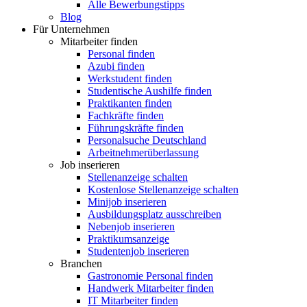
Alle Bewerbungstipps
Blog
Für Unternehmen
Mitarbeiter finden
Personal finden
Azubi finden
Werkstudent finden
Studentische Aushilfe finden
Praktikanten finden
Fachkräfte finden
Führungskräfte finden
Personalsuche Deutschland
Arbeitnehmerüberlassung
Job inserieren
Stellenanzeige schalten
Kostenlose Stellenanzeige schalten
Minijob inserieren
Ausbildungsplatz ausschreiben
Nebenjob inserieren
Praktikumsanzeige
Studentenjob inserieren
Branchen
Gastronomie Personal finden
Handwerk Mitarbeiter finden
IT Mitarbeiter finden