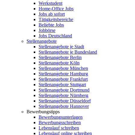
Werkstudent
Home-Office Jobs
Jobs ab sofort
Tätigkeitsbereiche
Beliebte Jobs
Jobbörse
Jobs Deutschland
Stellenangebote
Stellenangebote je Stadt
Stellenangebote je Bundesland
Stellenangebote Berlin
Stellenangebote Köln
Stellenangebote München
Stellenangebote Hamburg
Stellenangebote Frankfurt
Stellenangebote Stuttgart
Stellenangebote Dortmund
Stellenangebote Nürnberg
Stellenangebote Düsseldorf
Stellenangebote Hannover
Bewerbungstipps
Bewerbungsunterlagen
Bewerbungsschreiben
Lebenslauf schreiben
Lebenslauf online schreiben