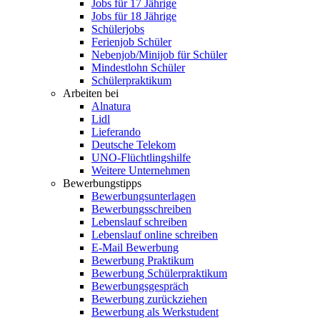
Jobs für 17 Jährige
Jobs für 18 Jährige
Schülerjobs
Ferienjob Schüler
Nebenjob/Minijob für Schüler
Mindestlohn Schüler
Schülerpraktikum
Arbeiten bei
Alnatura
Lidl
Lieferando
Deutsche Telekom
UNO-Flüchtlingshilfe
Weitere Unternehmen
Bewerbungstipps
Bewerbungsunterlagen
Bewerbungsschreiben
Lebenslauf schreiben
Lebenslauf online schreiben
E-Mail Bewerbung
Bewerbung Praktikum
Bewerbung Schülerpraktikum
Bewerbungsgespräch
Bewerbung zurückziehen
Bewerbung als Werkstudent