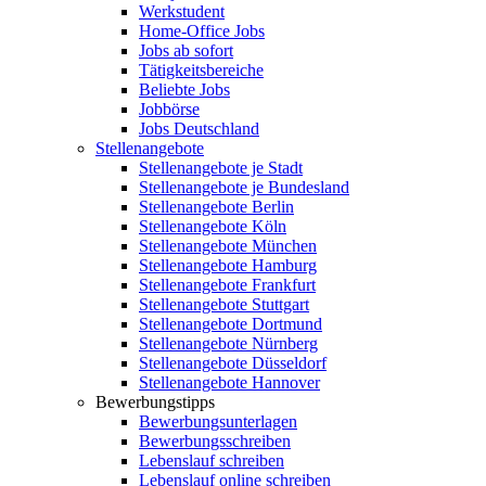
Werkstudent
Home-Office Jobs
Jobs ab sofort
Tätigkeitsbereiche
Beliebte Jobs
Jobbörse
Jobs Deutschland
Stellenangebote
Stellenangebote je Stadt
Stellenangebote je Bundesland
Stellenangebote Berlin
Stellenangebote Köln
Stellenangebote München
Stellenangebote Hamburg
Stellenangebote Frankfurt
Stellenangebote Stuttgart
Stellenangebote Dortmund
Stellenangebote Nürnberg
Stellenangebote Düsseldorf
Stellenangebote Hannover
Bewerbungstipps
Bewerbungsunterlagen
Bewerbungsschreiben
Lebenslauf schreiben
Lebenslauf online schreiben