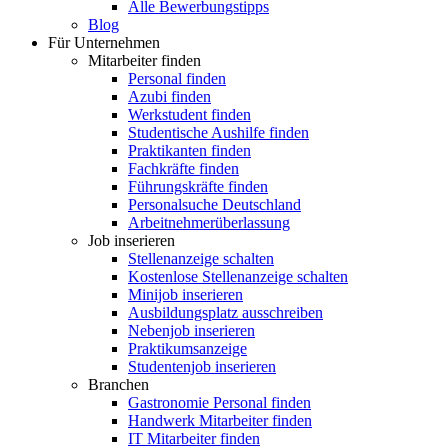
Alle Bewerbungstipps
Blog
Für Unternehmen
Mitarbeiter finden
Personal finden
Azubi finden
Werkstudent finden
Studentische Aushilfe finden
Praktikanten finden
Fachkräfte finden
Führungskräfte finden
Personalsuche Deutschland
Arbeitnehmerüberlassung
Job inserieren
Stellenanzeige schalten
Kostenlose Stellenanzeige schalten
Minijob inserieren
Ausbildungsplatz ausschreiben
Nebenjob inserieren
Praktikumsanzeige
Studentenjob inserieren
Branchen
Gastronomie Personal finden
Handwerk Mitarbeiter finden
IT Mitarbeiter finden