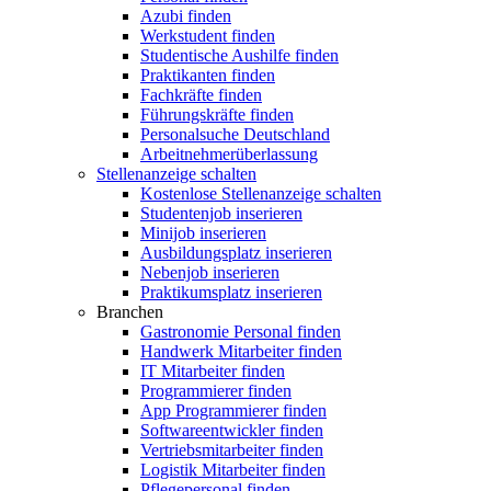
Azubi finden
Werkstudent finden
Studentische Aushilfe finden
Praktikanten finden
Fachkräfte finden
Führungskräfte finden
Personalsuche Deutschland
Arbeitnehmerüberlassung
Stellenanzeige schalten
Kostenlose Stellenanzeige schalten
Studentenjob inserieren
Minijob inserieren
Ausbildungsplatz inserieren
Nebenjob inserieren
Praktikumsplatz inserieren
Branchen
Gastronomie Personal finden
Handwerk Mitarbeiter finden
IT Mitarbeiter finden
Programmierer finden
App Programmierer finden
Softwareentwickler finden
Vertriebsmitarbeiter finden
Logistik Mitarbeiter finden
Pflegepersonal finden