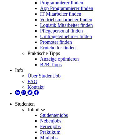
Programmierer finden
App Programmierer finden
IT Mitarbeiter finden
Vertriebsmitarbeiter finden
Logistik Mitarbeiter finden
Pflegepersonal finden
Umfrageteilnehmer finden
Promoter finden
Erntehelfer finden
Praktische Tipps
Anzeige optimieren
B2B Tipps
Info
Über StudentJob
FAQ
Kontakt
Studenten
Jobbörse
Studentenjobs
Nebenjobs
Ferienjobs
Praktikum
Minijobs