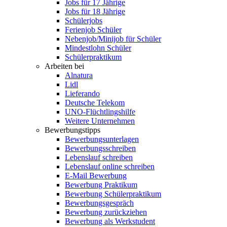
Jobs für 17 Jährige
Jobs für 18 Jährige
Schülerjobs
Ferienjob Schüler
Nebenjob/Minijob für Schüler
Mindestlohn Schüler
Schülerpraktikum
Arbeiten bei
Alnatura
Lidl
Lieferando
Deutsche Telekom
UNO-Flüchtlingshilfe
Weitere Unternehmen
Bewerbungstipps
Bewerbungsunterlagen
Bewerbungsschreiben
Lebenslauf schreiben
Lebenslauf online schreiben
E-Mail Bewerbung
Bewerbung Praktikum
Bewerbung Schülerpraktikum
Bewerbungsgespräch
Bewerbung zurückziehen
Bewerbung als Werkstudent