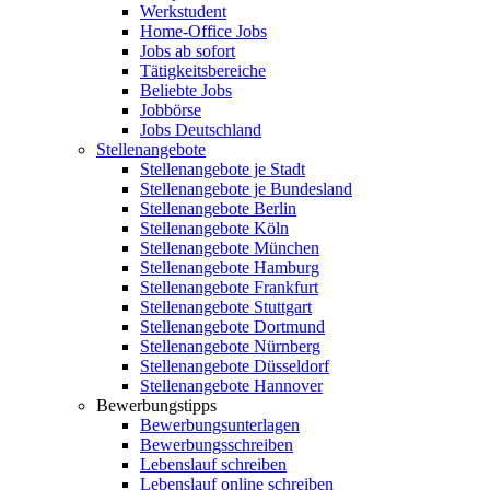
Werkstudent
Home-Office Jobs
Jobs ab sofort
Tätigkeitsbereiche
Beliebte Jobs
Jobbörse
Jobs Deutschland
Stellenangebote
Stellenangebote je Stadt
Stellenangebote je Bundesland
Stellenangebote Berlin
Stellenangebote Köln
Stellenangebote München
Stellenangebote Hamburg
Stellenangebote Frankfurt
Stellenangebote Stuttgart
Stellenangebote Dortmund
Stellenangebote Nürnberg
Stellenangebote Düsseldorf
Stellenangebote Hannover
Bewerbungstipps
Bewerbungsunterlagen
Bewerbungsschreiben
Lebenslauf schreiben
Lebenslauf online schreiben