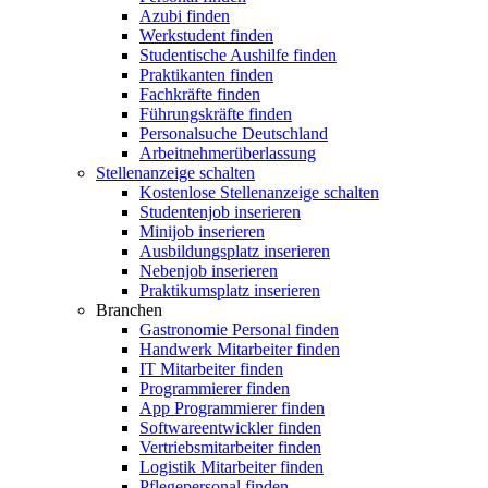
Azubi finden
Werkstudent finden
Studentische Aushilfe finden
Praktikanten finden
Fachkräfte finden
Führungskräfte finden
Personalsuche Deutschland
Arbeitnehmerüberlassung
Stellenanzeige schalten
Kostenlose Stellenanzeige schalten
Studentenjob inserieren
Minijob inserieren
Ausbildungsplatz inserieren
Nebenjob inserieren
Praktikumsplatz inserieren
Branchen
Gastronomie Personal finden
Handwerk Mitarbeiter finden
IT Mitarbeiter finden
Programmierer finden
App Programmierer finden
Softwareentwickler finden
Vertriebsmitarbeiter finden
Logistik Mitarbeiter finden
Pflegepersonal finden