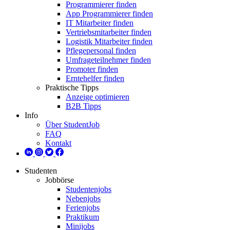
Programmierer finden
App Programmierer finden
IT Mitarbeiter finden
Vertriebsmitarbeiter finden
Logistik Mitarbeiter finden
Pflegepersonal finden
Umfrageteilnehmer finden
Promoter finden
Erntehelfer finden
Praktische Tipps
Anzeige optimieren
B2B Tipps
Info
Über StudentJob
FAQ
Kontakt
Studenten
Jobbörse
Studentenjobs
Nebenjobs
Ferienjobs
Praktikum
Minijobs