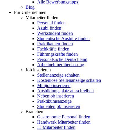
Alle Bewerbungstipps
Blog
Für Unternehmen
Mitarbeiter finden
Personal finden
Azubi finden
Werkstudent finden
Studentische Aushilfe finden
Praktikanten finden
Fachkräfte finden
Führungskräfte finden
Personalsuche Deutschland
Arbeitnehmerüberlassung
Job inserieren
Stellenanzeige schalten
Kostenlose Stellenanzeige schalten
Minijob inserieren
Ausbildungsplatz ausschreiben
Nebenjob inserieren
Praktikumsanzeige
Studentenjob inserieren
Branchen
Gastronomie Personal finden
Handwerk Mitarbeiter finden
IT Mitarbeiter finden