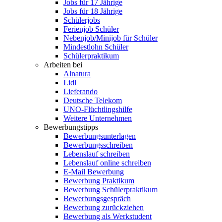
Jobs für 17 Jährige
Jobs für 18 Jährige
Schülerjobs
Ferienjob Schüler
Nebenjob/Minijob für Schüler
Mindestlohn Schüler
Schülerpraktikum
Arbeiten bei
Alnatura
Lidl
Lieferando
Deutsche Telekom
UNO-Flüchtlingshilfe
Weitere Unternehmen
Bewerbungstipps
Bewerbungsunterlagen
Bewerbungsschreiben
Lebenslauf schreiben
Lebenslauf online schreiben
E-Mail Bewerbung
Bewerbung Praktikum
Bewerbung Schülerpraktikum
Bewerbungsgespräch
Bewerbung zurückziehen
Bewerbung als Werkstudent