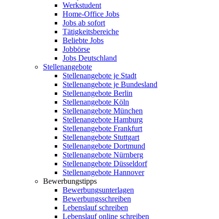
Werkstudent
Home-Office Jobs
Jobs ab sofort
Tätigkeitsbereiche
Beliebte Jobs
Jobbörse
Jobs Deutschland
Stellenangebote
Stellenangebote je Stadt
Stellenangebote je Bundesland
Stellenangebote Berlin
Stellenangebote Köln
Stellenangebote München
Stellenangebote Hamburg
Stellenangebote Frankfurt
Stellenangebote Stuttgart
Stellenangebote Dortmund
Stellenangebote Nürnberg
Stellenangebote Düsseldorf
Stellenangebote Hannover
Bewerbungstipps
Bewerbungsunterlagen
Bewerbungsschreiben
Lebenslauf schreiben
Lebenslauf online schreiben