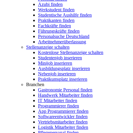
Azubi finden
Werkstudent finden
Studentische Aushilfe finden
Praktikanten finden
Fachkräfte finden
Führungskräfte finden
Personalsuche Deutschland
Arbeitnehmerüberlassung
Stellenanzeige schalten
Kostenlose Stellenanzeige schalten
Studentenjob inserieren
Minijob inserieren
Ausbildungsplatz inserieren
Nebenjob inserieren
Praktikumsplatz inserieren
Branchen
Gastronomie Personal finden
Handwerk Mitarbeiter finden
IT Mitarbeiter finden
Programmierer finden
App Programmierer finden
Softwareentwickler finden
Vertriebsmitarbeiter finden
Logistik Mitarbeiter finden
Pflegepersonal finden