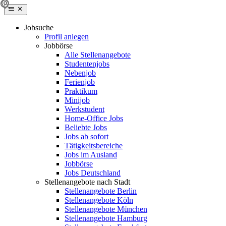
Jobsuche
Profil anlegen
Jobbörse
Alle Stellenangebote
Studentenjobs
Nebenjob
Ferienjob
Praktikum
Minijob
Werkstudent
Home-Office Jobs
Beliebte Jobs
Jobs ab sofort
Tätigkeitsbereiche
Jobs im Ausland
Jobbörse
Jobs Deutschland
Stellenangebote nach Stadt
Stellenangebote Berlin
Stellenangebote Köln
Stellenangebote München
Stellenangebote Hamburg