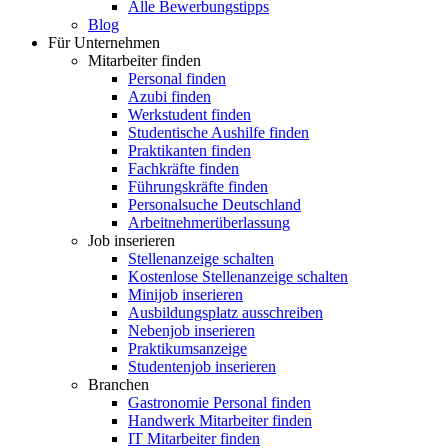
Alle Bewerbungstipps
Blog
Für Unternehmen
Mitarbeiter finden
Personal finden
Azubi finden
Werkstudent finden
Studentische Aushilfe finden
Praktikanten finden
Fachkräfte finden
Führungskräfte finden
Personalsuche Deutschland
Arbeitnehmerüberlassung
Job inserieren
Stellenanzeige schalten
Kostenlose Stellenanzeige schalten
Minijob inserieren
Ausbildungsplatz ausschreiben
Nebenjob inserieren
Praktikumsanzeige
Studentenjob inserieren
Branchen
Gastronomie Personal finden
Handwerk Mitarbeiter finden
IT Mitarbeiter finden