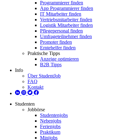
Programmierer finden
App Programmierer finden
IT Mitarbeiter finden
Vertriebsmitarbeiter finden
Logistik Mitarbeiter finden
Pflegepersonal finden
Umfrageteilnehmer finden
Promoter finden
Erntehelfer finden
Praktische Tipps
Anzeige optimieren
B2B Tipps
Info
Über StudentJob
FAQ
Kontakt
Studenten
Jobbörse
Studentenjobs
Nebenjobs
Ferienjobs
Praktikum
Minijobs