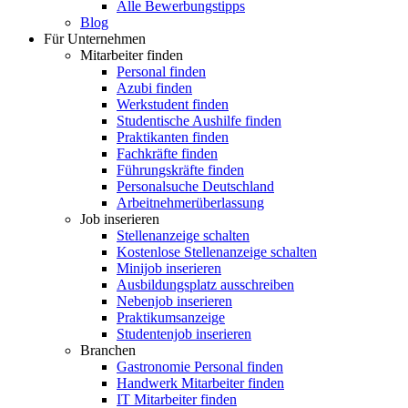
Alle Bewerbungstipps
Blog
Für Unternehmen
Mitarbeiter finden
Personal finden
Azubi finden
Werkstudent finden
Studentische Aushilfe finden
Praktikanten finden
Fachkräfte finden
Führungskräfte finden
Personalsuche Deutschland
Arbeitnehmerüberlassung
Job inserieren
Stellenanzeige schalten
Kostenlose Stellenanzeige schalten
Minijob inserieren
Ausbildungsplatz ausschreiben
Nebenjob inserieren
Praktikumsanzeige
Studentenjob inserieren
Branchen
Gastronomie Personal finden
Handwerk Mitarbeiter finden
IT Mitarbeiter finden