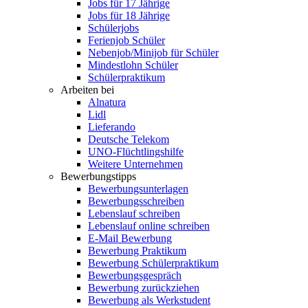
Jobs für 17 Jährige
Jobs für 18 Jährige
Schülerjobs
Ferienjob Schüler
Nebenjob/Minijob für Schüler
Mindestlohn Schüler
Schülerpraktikum
Arbeiten bei
Alnatura
Lidl
Lieferando
Deutsche Telekom
UNO-Flüchtlingshilfe
Weitere Unternehmen
Bewerbungstipps
Bewerbungsunterlagen
Bewerbungsschreiben
Lebenslauf schreiben
Lebenslauf online schreiben
E-Mail Bewerbung
Bewerbung Praktikum
Bewerbung Schülerpraktikum
Bewerbungsgespräch
Bewerbung zurückziehen
Bewerbung als Werkstudent