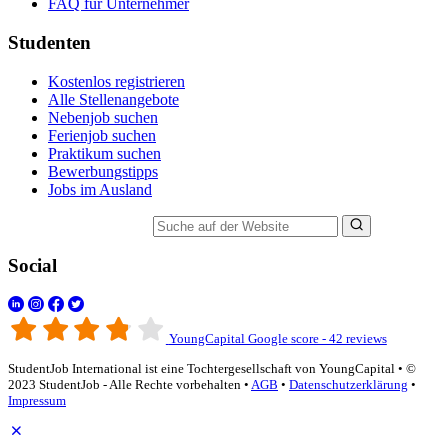
FAQ für Unternehmer
Studenten
Kostenlos registrieren
Alle Stellenangebote
Nebenjob suchen
Ferienjob suchen
Praktikum suchen
Bewerbungstipps
Jobs im Ausland
Suche auf der Website
Social
YoungCapital Google score - 42 reviews
StudentJob International ist eine Tochtergesellschaft von YoungCapital • ©
2023 StudentJob - Alle Rechte vorbehalten •
AGB
•
Datenschutzerklärung
•
Impressum