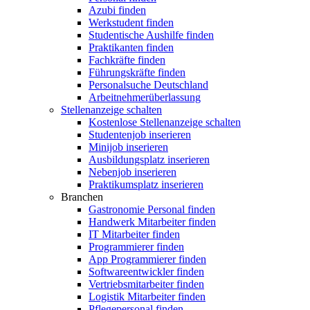
Azubi finden
Werkstudent finden
Studentische Aushilfe finden
Praktikanten finden
Fachkräfte finden
Führungskräfte finden
Personalsuche Deutschland
Arbeitnehmerüberlassung
Stellenanzeige schalten
Kostenlose Stellenanzeige schalten
Studentenjob inserieren
Minijob inserieren
Ausbildungsplatz inserieren
Nebenjob inserieren
Praktikumsplatz inserieren
Branchen
Gastronomie Personal finden
Handwerk Mitarbeiter finden
IT Mitarbeiter finden
Programmierer finden
App Programmierer finden
Softwareentwickler finden
Vertriebsmitarbeiter finden
Logistik Mitarbeiter finden
Pflegepersonal finden