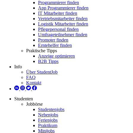
Programmierer finden
App Programmierer finden
IT Mitarbeiter finden
Vertriebsmitarbeiter finden
Logistik Mitarbeiter finden
Pflegepersonal finden
Umfrageteilnehmer finden
Promoter finden
Erntehelfer finden
Praktische Tipps
Anzeige optimieren
B2B Tipps
Info
Über StudentJob
FAQ
Kontakt
Studenten
Jobbörse
Studentenjobs
Nebenjobs
Ferienjobs
Praktikum
Minijobs