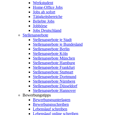
Werkstudent
Home-Office Jobs
Jobs ab sofort
Tätigkeitsbereiche
Beliebte Jobs
Jobbörse
Jobs Deutschland
Stellenangebote
Stellenangebote je Stadt
Stellenangebote je Bundesland
Stellenangebote Berlin
Stellenangebote Köln
Stellenangebote München
Stellenangebote Hamburg
Stellenangebote Frankfurt
Stellenangebote Stuttgart
Stellenangebote Dortmund
Stellenangebote Nürnberg
Stellenangebote Düsseldorf
Stellenangebote Hannover
Bewerbungstipps
Bewerbungsunterlagen
Bewerbungsschreiben
Lebenslauf schreiben
Lebenslauf online schreiben