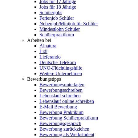
Jobs für 17 Jährige
Jobs für 18 Jährige
Schülerjobs
Ferienjob Schüler
Nebenjob/Minijob für Schüler
Mindestlohn Schüler
Schülerpraktikum
Arbeiten bei
Alnatura
Lidl
Lieferando
Deutsche Telekom
UNO-Flüchtlingshilfe
Weitere Unternehmen
Bewerbungstipps
Bewerbungsunterlagen
Bewerbungsschreiben
Lebenslauf schreiben
Lebenslauf online schreiben
E-Mail Bewerbung
Bewerbung Praktikum
Bewerbung Schülerpraktikum
Bewerbungsgespräch
Bewerbung zurückziehen
Bewerbung als Werkstudent