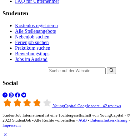
FAQ für Unternehmer
Studenten
Kostenlos registrieren
Alle Stellenangebote
Nebenjob suchen
Ferienjob suchen
Praktikum suchen
Bewerbungstipps
Jobs im Ausland
Suche auf der Website
Social
YoungCapital Google score - 42 reviews
StudentJob International ist eine Tochtergesellschaft von YoungCapital • ©
2023 StudentJob - Alle Rechte vorbehalten •
AGB
•
Datenschutzerklärung
•
Impressum