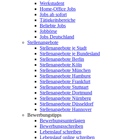
Werkstudent
Home-Office Jobs
Jobs ab sofort
Tätigkeitsbereiche
Beliebte Jobs
Jobbörse
Jobs Deutschland
Stellenangebote
Stellenangebote je Stadt
Stellenangebote je Bundesland
Stellenangebote Berlin
Stellenangebote Köln
Stellenangebote München
Stellenangebote Hamburg
Stellenangebote Frankfurt
Stellenangebote Stuttgart
Stellenangebote Dortmund
Stellenangebote Nürnberg
Stellenangebote Düsseldorf
Stellenangebote Hannover
Bewerbungstipps
Bewerbungsunterlagen
Bewerbungsschreiben
Lebenslauf schreiben
Lebenslauf online schreiben