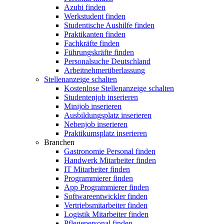
Azubi finden
Werkstudent finden
Studentische Aushilfe finden
Praktikanten finden
Fachkräfte finden
Führungskräfte finden
Personalsuche Deutschland
Arbeitnehmerüberlassung
Stellenanzeige schalten
Kostenlose Stellenanzeige schalten
Studentenjob inserieren
Minijob inserieren
Ausbildungsplatz inserieren
Nebenjob inserieren
Praktikumsplatz inserieren
Branchen
Gastronomie Personal finden
Handwerk Mitarbeiter finden
IT Mitarbeiter finden
Programmierer finden
App Programmierer finden
Softwareentwickler finden
Vertriebsmitarbeiter finden
Logistik Mitarbeiter finden
Pflegepersonal finden