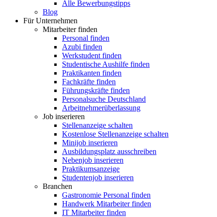
Alle Bewerbungstipps
Blog
Für Unternehmen
Mitarbeiter finden
Personal finden
Azubi finden
Werkstudent finden
Studentische Aushilfe finden
Praktikanten finden
Fachkräfte finden
Führungskräfte finden
Personalsuche Deutschland
Arbeitnehmerüberlassung
Job inserieren
Stellenanzeige schalten
Kostenlose Stellenanzeige schalten
Minijob inserieren
Ausbildungsplatz ausschreiben
Nebenjob inserieren
Praktikumsanzeige
Studentenjob inserieren
Branchen
Gastronomie Personal finden
Handwerk Mitarbeiter finden
IT Mitarbeiter finden