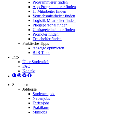
Programmierer finden
App Programmierer finden
IT Mitarbeiter finden
Vertriebsmitarbeiter finden
Logistik Mitarbeiter finden
Pflegepersonal finden
Umfrageteilnehmer finden
Promoter finden
Erntehelfer finden
Praktische Tipps
Anzeige optimieren
B2B Tipps
Info
Über StudentJob
FAQ
Kontakt
Studenten
Jobbörse
Studentenjobs
Nebenjobs
Ferienjobs
Praktikum
Minijobs