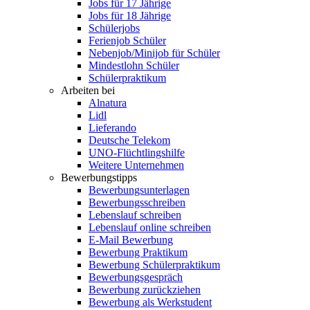
Jobs für 17 Jährige
Jobs für 18 Jährige
Schülerjobs
Ferienjob Schüler
Nebenjob/Minijob für Schüler
Mindestlohn Schüler
Schülerpraktikum
Arbeiten bei
Alnatura
Lidl
Lieferando
Deutsche Telekom
UNO-Flüchtlingshilfe
Weitere Unternehmen
Bewerbungstipps
Bewerbungsunterlagen
Bewerbungsschreiben
Lebenslauf schreiben
Lebenslauf online schreiben
E-Mail Bewerbung
Bewerbung Praktikum
Bewerbung Schülerpraktikum
Bewerbungsgespräch
Bewerbung zurückziehen
Bewerbung als Werkstudent