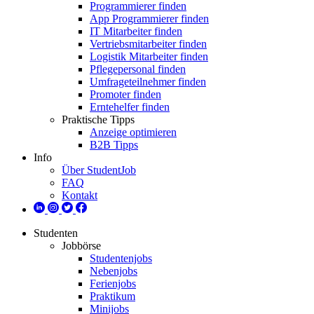
Programmierer finden
App Programmierer finden
IT Mitarbeiter finden
Vertriebsmitarbeiter finden
Logistik Mitarbeiter finden
Pflegepersonal finden
Umfrageteilnehmer finden
Promoter finden
Erntehelfer finden
Praktische Tipps
Anzeige optimieren
B2B Tipps
Info
Über StudentJob
FAQ
Kontakt
Studenten
Jobbörse
Studentenjobs
Nebenjobs
Ferienjobs
Praktikum
Minijobs