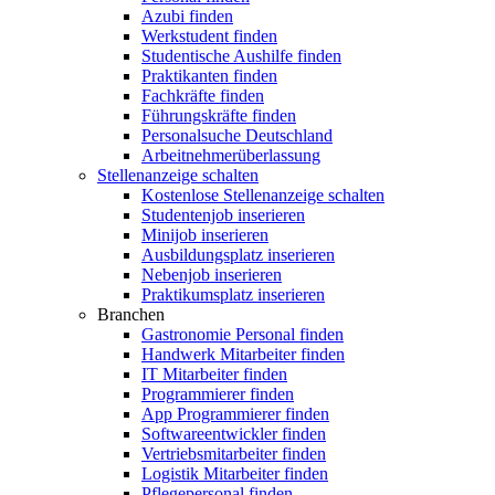
Azubi finden
Werkstudent finden
Studentische Aushilfe finden
Praktikanten finden
Fachkräfte finden
Führungskräfte finden
Personalsuche Deutschland
Arbeitnehmerüberlassung
Stellenanzeige schalten
Kostenlose Stellenanzeige schalten
Studentenjob inserieren
Minijob inserieren
Ausbildungsplatz inserieren
Nebenjob inserieren
Praktikumsplatz inserieren
Branchen
Gastronomie Personal finden
Handwerk Mitarbeiter finden
IT Mitarbeiter finden
Programmierer finden
App Programmierer finden
Softwareentwickler finden
Vertriebsmitarbeiter finden
Logistik Mitarbeiter finden
Pflegepersonal finden