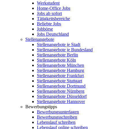
Werkstudent
Home-Office Jobs
Jobs ab sofort
Tätigkeitsbereiche
Beliebte Jobs
Jobbörse
Jobs Deutschland
Stellenangebote
Stellenangebote je Stadt
Stellenangebote je Bundesland
Stellenangebote Berlin
Stellenangebote Köln
Stellenangebote München
Stellenangebote Hamburg
Stellenangebote Frankfurt
Stellenangebote Stuttgart
Stellenangebote Dortmund
Stellenangebote Nürnberg
Stellenangebote Düsseldorf
Stellenangebote Hannover
Bewerbungstipps
Bewerbungsunterlagen
Bewerbungsschreiben
Lebenslauf schreiben
Lebenslauf online schreiben