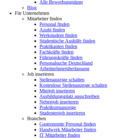
Alle Bewerbungstipps
Blog
Für Unternehmen
Mitarbeiter finden
Personal finden
Azubi finden
Werkstudent finden
Studentische Aushilfe finden
Praktikanten finden
Fachkräfte finden
Führungskräfte finden
Personalsuche Deutschland
Arbeitnehmerüberlassung
Job inserieren
Stellenanzeige schalten
Kostenlose Stellenanzeige schalten
Minijob inserieren
Ausbildungsplatz ausschreiben
Nebenjob inserieren
Praktikumsanzeige
Studentenjob inserieren
Branchen
Gastronomie Personal finden
Handwerk Mitarbeiter finden
IT Mitarbeiter finden