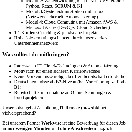
Modul 2: Webentwicklung mit HTML, CSS, Node.js,
Python, React, SCRUM & KI
Modul 3: Systemadministration mit Linux
(Netzwerksicherheit, Automatisierung)
Modul 4: Cloud Computing mit Amazon AWS &
Microsoft Azure (DevOps, Cloud-Sicherheit)
1:1 Karriere-Coaching & praxisnahe Projekte
Hohe Jobvermittlungschancen durch unser starkes
Unternehmensnetzwerk
Was solltest du mitbringen?
Interesse an IT, Cloud-Technologien & Automatisierung
Motivation für einen sicheren Karrierewechsel
Keine Vorkenntnisse nötig, aber Lernbereitschaft erforderlich
Deutschkenntnisse ab B2-Niveau (bei Vorerfahrung z. T. ab
B1)
Bereitschaft zur Teilnahme an Online-Schulungen &
Praxisprojekten
Unser Jobangebot Ausbildung IT Remote (m/w/d)klingt
vielversprechend?
Bei unserem Partner
Workwise
ist eine Bewerbung für diesen Job
in nur wenigen Minuten
und
ohne Anschreiben
möglich.