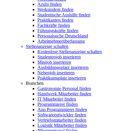
Azubi finden
Werkstudent finden
Studentische Aushilfe finden
Praktikanten finden
Fachkräfte finden
Führungskräfte finden
Personalsuche Deutschland
Arbeitnehmerüberlassung
Stellenanzeige schalten
Kostenlose Stellenanzeige schalten
Studentenjob inserieren
Minijob inserieren
Ausbildungsplatz inserieren
Nebenjob inserieren
Praktikumsplatz inserieren
Branchen
Gastronomie Personal finden
Handwerk Mitarbeiter finden
IT Mitarbeiter finden
Programmierer finden
App Programmierer finden
Softwareentwickler finden
Vertriebsmitarbeiter finden
Logistik Mitarbeiter finden
Pflegepersonal finden