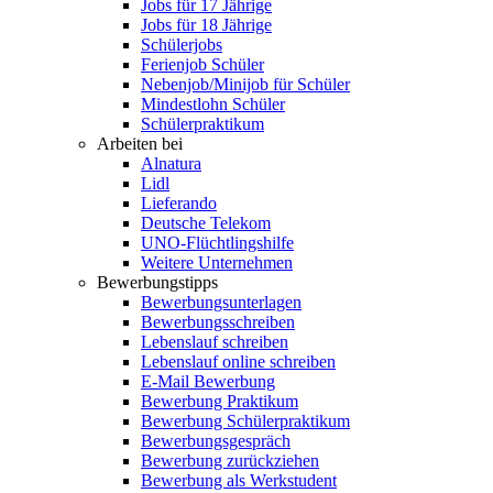
Jobs für 17 Jährige
Jobs für 18 Jährige
Schülerjobs
Ferienjob Schüler
Nebenjob/Minijob für Schüler
Mindestlohn Schüler
Schülerpraktikum
Arbeiten bei
Alnatura
Lidl
Lieferando
Deutsche Telekom
UNO-Flüchtlingshilfe
Weitere Unternehmen
Bewerbungstipps
Bewerbungsunterlagen
Bewerbungsschreiben
Lebenslauf schreiben
Lebenslauf online schreiben
E-Mail Bewerbung
Bewerbung Praktikum
Bewerbung Schülerpraktikum
Bewerbungsgespräch
Bewerbung zurückziehen
Bewerbung als Werkstudent