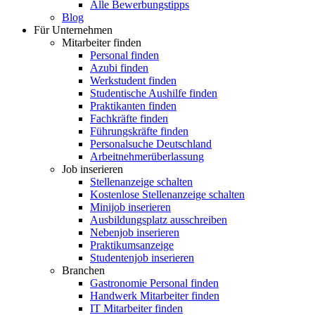
Alle Bewerbungstipps
Blog
Für Unternehmen
Mitarbeiter finden
Personal finden
Azubi finden
Werkstudent finden
Studentische Aushilfe finden
Praktikanten finden
Fachkräfte finden
Führungskräfte finden
Personalsuche Deutschland
Arbeitnehmerüberlassung
Job inserieren
Stellenanzeige schalten
Kostenlose Stellenanzeige schalten
Minijob inserieren
Ausbildungsplatz ausschreiben
Nebenjob inserieren
Praktikumsanzeige
Studentenjob inserieren
Branchen
Gastronomie Personal finden
Handwerk Mitarbeiter finden
IT Mitarbeiter finden