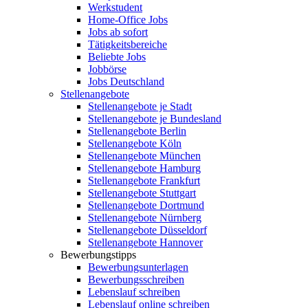
Werkstudent
Home-Office Jobs
Jobs ab sofort
Tätigkeitsbereiche
Beliebte Jobs
Jobbörse
Jobs Deutschland
Stellenangebote
Stellenangebote je Stadt
Stellenangebote je Bundesland
Stellenangebote Berlin
Stellenangebote Köln
Stellenangebote München
Stellenangebote Hamburg
Stellenangebote Frankfurt
Stellenangebote Stuttgart
Stellenangebote Dortmund
Stellenangebote Nürnberg
Stellenangebote Düsseldorf
Stellenangebote Hannover
Bewerbungstipps
Bewerbungsunterlagen
Bewerbungsschreiben
Lebenslauf schreiben
Lebenslauf online schreiben