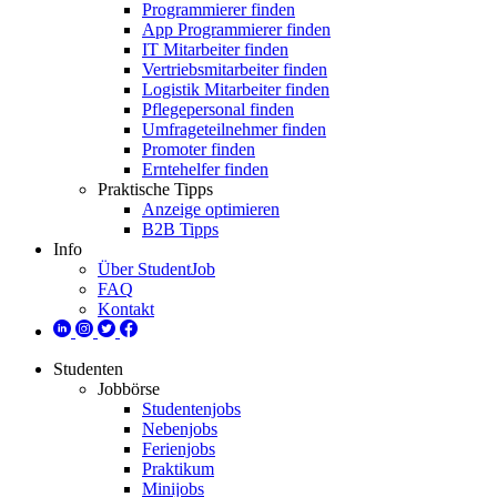
Programmierer finden
App Programmierer finden
IT Mitarbeiter finden
Vertriebsmitarbeiter finden
Logistik Mitarbeiter finden
Pflegepersonal finden
Umfrageteilnehmer finden
Promoter finden
Erntehelfer finden
Praktische Tipps
Anzeige optimieren
B2B Tipps
Info
Über StudentJob
FAQ
Kontakt
Studenten
Jobbörse
Studentenjobs
Nebenjobs
Ferienjobs
Praktikum
Minijobs