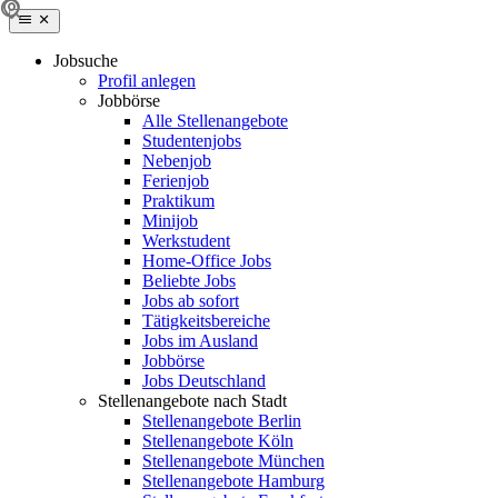
Jobsuche
Profil anlegen
Jobbörse
Alle Stellenangebote
Studentenjobs
Nebenjob
Ferienjob
Praktikum
Minijob
Werkstudent
Home-Office Jobs
Beliebte Jobs
Jobs ab sofort
Tätigkeitsbereiche
Jobs im Ausland
Jobbörse
Jobs Deutschland
Stellenangebote nach Stadt
Stellenangebote Berlin
Stellenangebote Köln
Stellenangebote München
Stellenangebote Hamburg