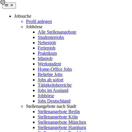
Jobsuche
Profil anlegen
Jobbörse
Alle Stellenangebote
Studentenjobs
Nebenjob
Ferienjob
Praktikum
Minijob
Werkstudent
Home-Office Jobs
Beliebte Jobs
Jobs ab sofort
Tätigkeitsbereiche
Jobs im Ausland
Jobbörse
Jobs Deutschland
Stellenangebote nach Stadt
Stellenangebote Berlin
Stellenangebote Köln
Stellenangebote München
Stellenangebote Hamburg