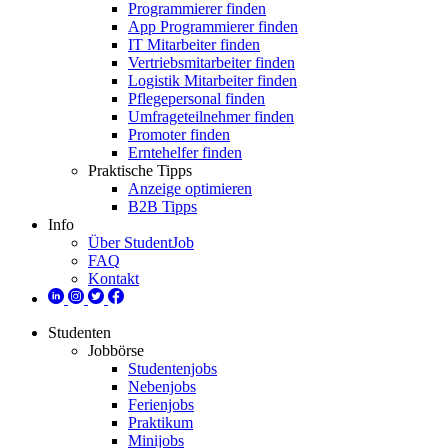
Programmierer finden
App Programmierer finden
IT Mitarbeiter finden
Vertriebsmitarbeiter finden
Logistik Mitarbeiter finden
Pflegepersonal finden
Umfrageteilnehmer finden
Promoter finden
Erntehelfer finden
Praktische Tipps
Anzeige optimieren
B2B Tipps
Info
Über StudentJob
FAQ
Kontakt
Studenten
Jobbörse
Studentenjobs
Nebenjobs
Ferienjobs
Praktikum
Minijobs