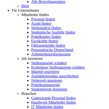
Alle Bewerbungstipps
Blog
Für Unternehmen
Mitarbeiter finden
Personal finden
Azubi finden
Werkstudent finden
Studentische Aushilfe finden
Praktikanten finden
Fachkräfte finden
Führungskräfte finden
Personalsuche Deutschland
Arbeitnehmerüberlassung
Job inserieren
Stellenanzeige schalten
Kostenlose Stellenanzeige schalten
Minijob inserieren
Ausbildungsplatz ausschreiben
Nebenjob inserieren
Praktikumsanzeige
Studentenjob inserieren
Branchen
Gastronomie Personal finden
Handwerk Mitarbeiter finden
IT Mitarbeiter finden