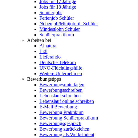
Jobs für 17 Jährige
Jobs für 18 Jährige
Schülerjobs
Ferienjob Schüler
Nebenjob/Minijob für Schüler
Mindestlohn Schüler
Schülerpraktikum
Arbeiten bei
Alnatura
Lidl
Lieferando
Deutsche Telekom
UNO-Flüchtlingshilfe
Weitere Unternehmen
Bewerbungstipps
Bewerbungsunterlagen
Bewerbungsschreiben
Lebenslauf schreiben
Lebenslauf online schreiben
E-Mail Bewerbung
Bewerbung Praktikum
Bewerbung Schülerpraktikum
Bewerbungsgespräch
Bewerbung zurückziehen
Bewerbung als Werkstudent