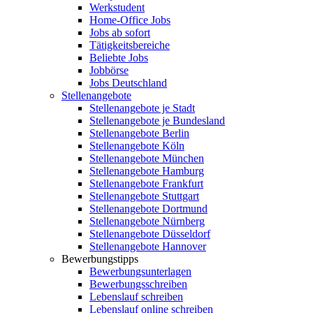
Werkstudent
Home-Office Jobs
Jobs ab sofort
Tätigkeitsbereiche
Beliebte Jobs
Jobbörse
Jobs Deutschland
Stellenangebote
Stellenangebote je Stadt
Stellenangebote je Bundesland
Stellenangebote Berlin
Stellenangebote Köln
Stellenangebote München
Stellenangebote Hamburg
Stellenangebote Frankfurt
Stellenangebote Stuttgart
Stellenangebote Dortmund
Stellenangebote Nürnberg
Stellenangebote Düsseldorf
Stellenangebote Hannover
Bewerbungstipps
Bewerbungsunterlagen
Bewerbungsschreiben
Lebenslauf schreiben
Lebenslauf online schreiben