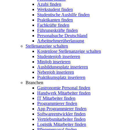
Azubi finden
Werkstudent finden
Studentische Aushilfe finden
Praktikanten finden
Fachkräfte finden
Führungskräfte finden
Personalsuche Deutschland
Arbeitnehmerüberlassung
Stellenanzeige schalten
Kostenlose Stellenanzeige schalten
Studentenjob inserieren
Minijob inserieren
Ausbildungsplatz inserieren
Nebenjob inserieren
Praktikumsplatz inserieren
Branchen
Gastronomie Personal finden
Handwerk Mitarbeiter finden
IT Mitarbeiter finden
Programmierer finden
App Programmierer finden
Softwareentwickler finden
Vertriebsmitarbeiter finden
Logistik Mitarbeiter finden
Pflegepersonal finden