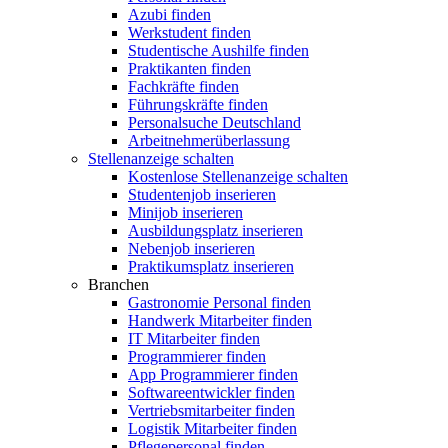
Azubi finden
Werkstudent finden
Studentische Aushilfe finden
Praktikanten finden
Fachkräfte finden
Führungskräfte finden
Personalsuche Deutschland
Arbeitnehmerüberlassung
Stellenanzeige schalten
Kostenlose Stellenanzeige schalten
Studentenjob inserieren
Minijob inserieren
Ausbildungsplatz inserieren
Nebenjob inserieren
Praktikumsplatz inserieren
Branchen
Gastronomie Personal finden
Handwerk Mitarbeiter finden
IT Mitarbeiter finden
Programmierer finden
App Programmierer finden
Softwareentwickler finden
Vertriebsmitarbeiter finden
Logistik Mitarbeiter finden
Pflegepersonal finden