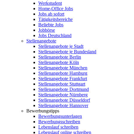
Werkstudent
Home-Office Jobs
Jobs ab sofort
Tätigkeitsbereiche
Beliebte Jobs
Jobbörse
Jobs Deutschland
Stellenangebote
Stellenangebote je Stadt
Stellenangebote je Bundesland
Stellenangebote Berlin
Stellenangebote Köln
Stellenangebote München
Stellenangebote Hamburg
Stellenangebote Frankfurt
Stellenangebote Stuttgart
Stellenangebote Dortmund
Stellenangebote Nürnberg
Stellenangebote Düsseldorf
Stellenangebote Hannover
Bewerbungstipps
Bewerbungsunterlagen
Bewerbungsschreiben
Lebenslauf schreiben
Lebenslauf online schreiben