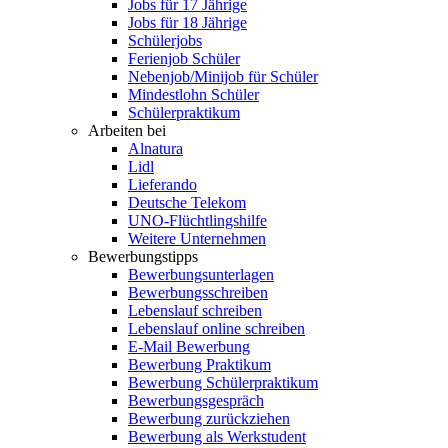
Jobs für 17 Jährige
Jobs für 18 Jährige
Schülerjobs
Ferienjob Schüler
Nebenjob/Minijob für Schüler
Mindestlohn Schüler
Schülerpraktikum
Arbeiten bei
Alnatura
Lidl
Lieferando
Deutsche Telekom
UNO-Flüchtlingshilfe
Weitere Unternehmen
Bewerbungstipps
Bewerbungsunterlagen
Bewerbungsschreiben
Lebenslauf schreiben
Lebenslauf online schreiben
E-Mail Bewerbung
Bewerbung Praktikum
Bewerbung Schülerpraktikum
Bewerbungsgespräch
Bewerbung zurückziehen
Bewerbung als Werkstudent