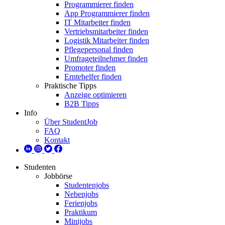
Programmierer finden
App Programmierer finden
IT Mitarbeiter finden
Vertriebsmitarbeiter finden
Logistik Mitarbeiter finden
Pflegepersonal finden
Umfrageteilnehmer finden
Promoter finden
Erntehelfer finden
Praktische Tipps
Anzeige optimieren
B2B Tipps
Info
Über StudentJob
FAQ
Kontakt
Studenten
Jobbörse
Studentenjobs
Nebenjobs
Ferienjobs
Praktikum
Minijobs