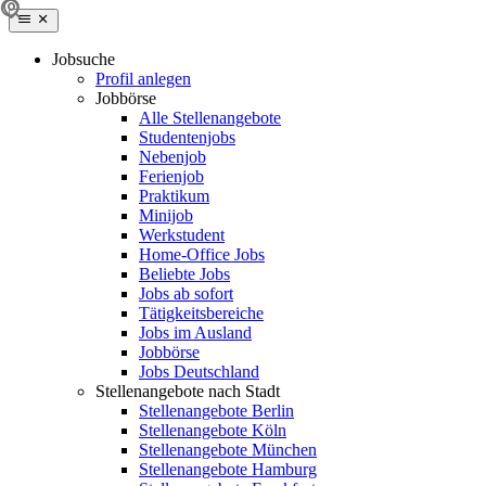
Jobsuche
Profil anlegen
Jobbörse
Alle Stellenangebote
Studentenjobs
Nebenjob
Ferienjob
Praktikum
Minijob
Werkstudent
Home-Office Jobs
Beliebte Jobs
Jobs ab sofort
Tätigkeitsbereiche
Jobs im Ausland
Jobbörse
Jobs Deutschland
Stellenangebote nach Stadt
Stellenangebote Berlin
Stellenangebote Köln
Stellenangebote München
Stellenangebote Hamburg