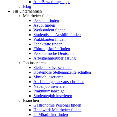
Alle Bewerbungstipps
Blog
Für Unternehmen
Mitarbeiter finden
Personal finden
Azubi finden
Werkstudent finden
Studentische Aushilfe finden
Praktikanten finden
Fachkräfte finden
Führungskräfte finden
Personalsuche Deutschland
Arbeitnehmerüberlassung
Job inserieren
Stellenanzeige schalten
Kostenlose Stellenanzeige schalten
Minijob inserieren
Ausbildungsplatz ausschreiben
Nebenjob inserieren
Praktikumsanzeige
Studentenjob inserieren
Branchen
Gastronomie Personal finden
Handwerk Mitarbeiter finden
IT Mitarbeiter finden