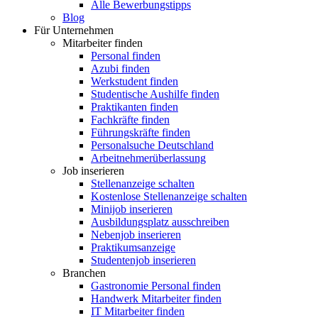
Alle Bewerbungstipps
Blog
Für Unternehmen
Mitarbeiter finden
Personal finden
Azubi finden
Werkstudent finden
Studentische Aushilfe finden
Praktikanten finden
Fachkräfte finden
Führungskräfte finden
Personalsuche Deutschland
Arbeitnehmerüberlassung
Job inserieren
Stellenanzeige schalten
Kostenlose Stellenanzeige schalten
Minijob inserieren
Ausbildungsplatz ausschreiben
Nebenjob inserieren
Praktikumsanzeige
Studentenjob inserieren
Branchen
Gastronomie Personal finden
Handwerk Mitarbeiter finden
IT Mitarbeiter finden