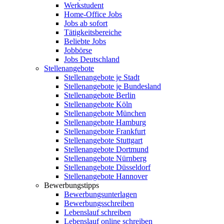
Werkstudent
Home-Office Jobs
Jobs ab sofort
Tätigkeitsbereiche
Beliebte Jobs
Jobbörse
Jobs Deutschland
Stellenangebote
Stellenangebote je Stadt
Stellenangebote je Bundesland
Stellenangebote Berlin
Stellenangebote Köln
Stellenangebote München
Stellenangebote Hamburg
Stellenangebote Frankfurt
Stellenangebote Stuttgart
Stellenangebote Dortmund
Stellenangebote Nürnberg
Stellenangebote Düsseldorf
Stellenangebote Hannover
Bewerbungstipps
Bewerbungsunterlagen
Bewerbungsschreiben
Lebenslauf schreiben
Lebenslauf online schreiben