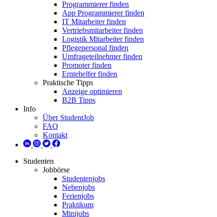
Programmierer finden
App Programmierer finden
IT Mitarbeiter finden
Vertriebsmitarbeiter finden
Logistik Mitarbeiter finden
Pflegepersonal finden
Umfrageteilnehmer finden
Promoter finden
Erntehelfer finden
Praktische Tipps
Anzeige optimieren
B2B Tipps
Info
Über StudentJob
FAQ
Kontakt
Studenten
Jobbörse
Studentenjobs
Nebenjobs
Ferienjobs
Praktikum
Minijobs