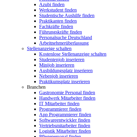
Azubi finden
Werkstudent finden
Studentische Aushilfe finden
Praktikanten finden
Fachkräfte finden
Führungskräfte finden
Personalsuche Deutschland
Arbeitnehmerüberlassung
Stellenanzeige schalten
Kostenlose Stellenanzeige schalten
Studentenjob inserieren
Minijob inserieren
Ausbildungsplatz inserieren
Nebenjob inserieren
Praktikumsplatz inserieren
Branchen
Gastronomie Personal finden
Handwerk Mitarbeiter finden
IT Mitarbeiter finden
Programmierer finden
App Programmierer finden
Softwareentwickler finden
Vertriebsmitarbeiter finden
Logistik Mitarbeiter finden
Pflegepersonal finden