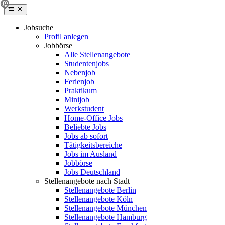
Jobsuche
Profil anlegen
Jobbörse
Alle Stellenangebote
Studentenjobs
Nebenjob
Ferienjob
Praktikum
Minijob
Werkstudent
Home-Office Jobs
Beliebte Jobs
Jobs ab sofort
Tätigkeitsbereiche
Jobs im Ausland
Jobbörse
Jobs Deutschland
Stellenangebote nach Stadt
Stellenangebote Berlin
Stellenangebote Köln
Stellenangebote München
Stellenangebote Hamburg