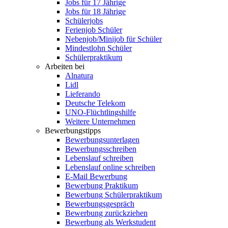
Jobs für 17 Jährige
Jobs für 18 Jährige
Schülerjobs
Ferienjob Schüler
Nebenjob/Minijob für Schüler
Mindestlohn Schüler
Schülerpraktikum
Arbeiten bei
Alnatura
Lidl
Lieferando
Deutsche Telekom
UNO-Flüchtlingshilfe
Weitere Unternehmen
Bewerbungstipps
Bewerbungsunterlagen
Bewerbungsschreiben
Lebenslauf schreiben
Lebenslauf online schreiben
E-Mail Bewerbung
Bewerbung Praktikum
Bewerbung Schülerpraktikum
Bewerbungsgespräch
Bewerbung zurückziehen
Bewerbung als Werkstudent