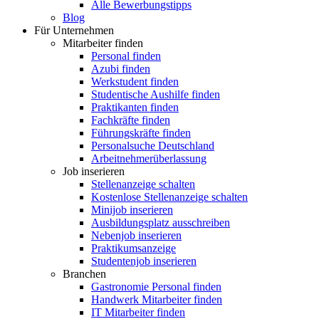
Alle Bewerbungstipps
Blog
Für Unternehmen
Mitarbeiter finden
Personal finden
Azubi finden
Werkstudent finden
Studentische Aushilfe finden
Praktikanten finden
Fachkräfte finden
Führungskräfte finden
Personalsuche Deutschland
Arbeitnehmerüberlassung
Job inserieren
Stellenanzeige schalten
Kostenlose Stellenanzeige schalten
Minijob inserieren
Ausbildungsplatz ausschreiben
Nebenjob inserieren
Praktikumsanzeige
Studentenjob inserieren
Branchen
Gastronomie Personal finden
Handwerk Mitarbeiter finden
IT Mitarbeiter finden