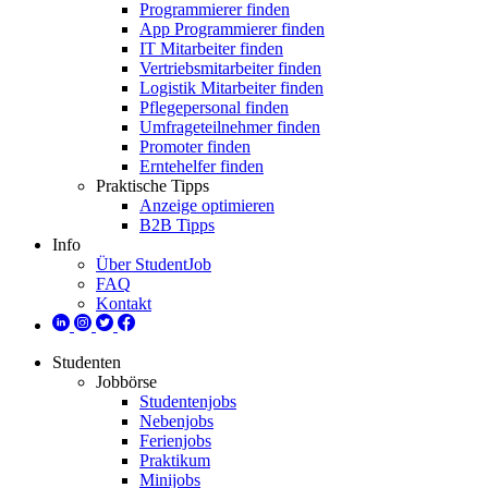
Programmierer finden
App Programmierer finden
IT Mitarbeiter finden
Vertriebsmitarbeiter finden
Logistik Mitarbeiter finden
Pflegepersonal finden
Umfrageteilnehmer finden
Promoter finden
Erntehelfer finden
Praktische Tipps
Anzeige optimieren
B2B Tipps
Info
Über StudentJob
FAQ
Kontakt
Studenten
Jobbörse
Studentenjobs
Nebenjobs
Ferienjobs
Praktikum
Minijobs