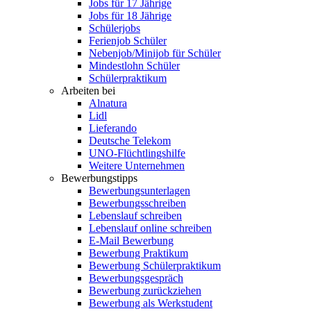
Jobs für 17 Jährige
Jobs für 18 Jährige
Schülerjobs
Ferienjob Schüler
Nebenjob/Minijob für Schüler
Mindestlohn Schüler
Schülerpraktikum
Arbeiten bei
Alnatura
Lidl
Lieferando
Deutsche Telekom
UNO-Flüchtlingshilfe
Weitere Unternehmen
Bewerbungstipps
Bewerbungsunterlagen
Bewerbungsschreiben
Lebenslauf schreiben
Lebenslauf online schreiben
E-Mail Bewerbung
Bewerbung Praktikum
Bewerbung Schülerpraktikum
Bewerbungsgespräch
Bewerbung zurückziehen
Bewerbung als Werkstudent