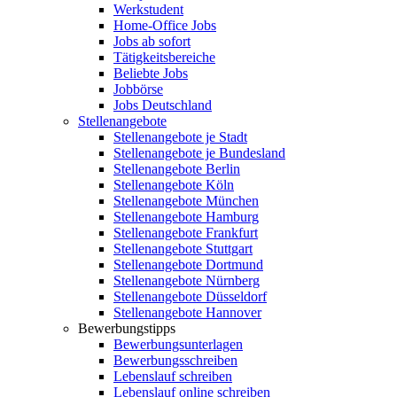
Werkstudent
Home-Office Jobs
Jobs ab sofort
Tätigkeitsbereiche
Beliebte Jobs
Jobbörse
Jobs Deutschland
Stellenangebote
Stellenangebote je Stadt
Stellenangebote je Bundesland
Stellenangebote Berlin
Stellenangebote Köln
Stellenangebote München
Stellenangebote Hamburg
Stellenangebote Frankfurt
Stellenangebote Stuttgart
Stellenangebote Dortmund
Stellenangebote Nürnberg
Stellenangebote Düsseldorf
Stellenangebote Hannover
Bewerbungstipps
Bewerbungsunterlagen
Bewerbungsschreiben
Lebenslauf schreiben
Lebenslauf online schreiben