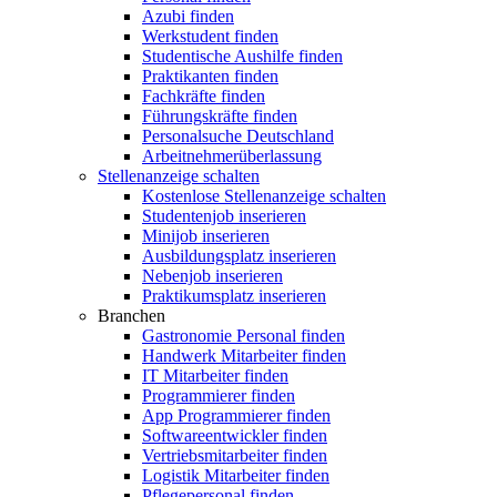
Azubi finden
Werkstudent finden
Studentische Aushilfe finden
Praktikanten finden
Fachkräfte finden
Führungskräfte finden
Personalsuche Deutschland
Arbeitnehmerüberlassung
Stellenanzeige schalten
Kostenlose Stellenanzeige schalten
Studentenjob inserieren
Minijob inserieren
Ausbildungsplatz inserieren
Nebenjob inserieren
Praktikumsplatz inserieren
Branchen
Gastronomie Personal finden
Handwerk Mitarbeiter finden
IT Mitarbeiter finden
Programmierer finden
App Programmierer finden
Softwareentwickler finden
Vertriebsmitarbeiter finden
Logistik Mitarbeiter finden
Pflegepersonal finden