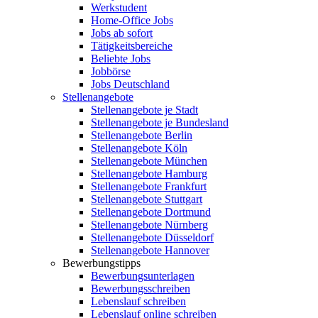
Werkstudent
Home-Office Jobs
Jobs ab sofort
Tätigkeitsbereiche
Beliebte Jobs
Jobbörse
Jobs Deutschland
Stellenangebote
Stellenangebote je Stadt
Stellenangebote je Bundesland
Stellenangebote Berlin
Stellenangebote Köln
Stellenangebote München
Stellenangebote Hamburg
Stellenangebote Frankfurt
Stellenangebote Stuttgart
Stellenangebote Dortmund
Stellenangebote Nürnberg
Stellenangebote Düsseldorf
Stellenangebote Hannover
Bewerbungstipps
Bewerbungsunterlagen
Bewerbungsschreiben
Lebenslauf schreiben
Lebenslauf online schreiben