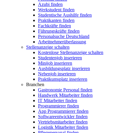
Azubi finden
Werkstudent finden
Studentische Aushilfe finden
Praktikanten finden
Fachkräfte finden
Führungskräfte finden
Personalsuche Deutschland
Arbeitnehmerüberlassung
Stellenanzeige schalten
Kostenlose Stellenanzeige schalten
Studentenjob inserieren
Minijob inserieren
Ausbildungsplatz inserieren
Nebenjob inserieren
Praktikumsplatz inserieren
Branchen
Gastronomie Personal finden
Handwerk Mitarbeiter finden
IT Mitarbeiter finden
Programmierer finden
App Programmierer finden
Softwareentwickler finden
Vertriebsmitarbeiter finden
Logistik Mitarbeiter finden
Pflegepersonal finden