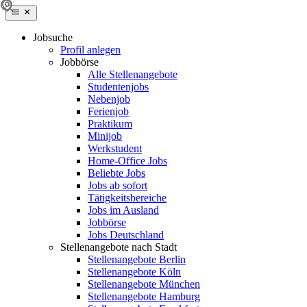
Jobsuche
Profil anlegen
Jobbörse
Alle Stellenangebote
Studentenjobs
Nebenjob
Ferienjob
Praktikum
Minijob
Werkstudent
Home-Office Jobs
Beliebte Jobs
Jobs ab sofort
Tätigkeitsbereiche
Jobs im Ausland
Jobbörse
Jobs Deutschland
Stellenangebote nach Stadt
Stellenangebote Berlin
Stellenangebote Köln
Stellenangebote München
Stellenangebote Hamburg