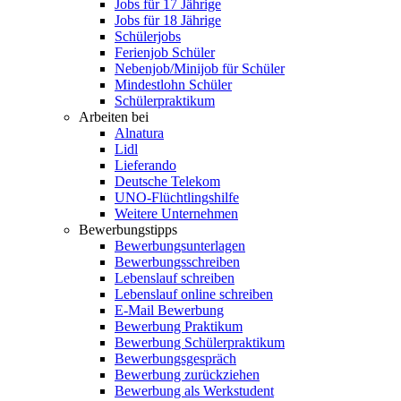
Jobs für 17 Jährige
Jobs für 18 Jährige
Schülerjobs
Ferienjob Schüler
Nebenjob/Minijob für Schüler
Mindestlohn Schüler
Schülerpraktikum
Arbeiten bei
Alnatura
Lidl
Lieferando
Deutsche Telekom
UNO-Flüchtlingshilfe
Weitere Unternehmen
Bewerbungstipps
Bewerbungsunterlagen
Bewerbungsschreiben
Lebenslauf schreiben
Lebenslauf online schreiben
E-Mail Bewerbung
Bewerbung Praktikum
Bewerbung Schülerpraktikum
Bewerbungsgespräch
Bewerbung zurückziehen
Bewerbung als Werkstudent