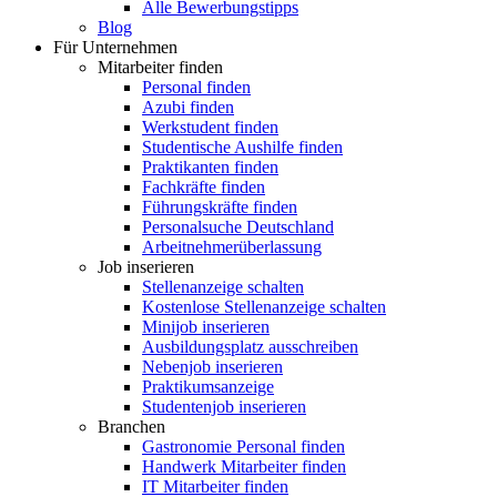
Alle Bewerbungstipps
Blog
Für Unternehmen
Mitarbeiter finden
Personal finden
Azubi finden
Werkstudent finden
Studentische Aushilfe finden
Praktikanten finden
Fachkräfte finden
Führungskräfte finden
Personalsuche Deutschland
Arbeitnehmerüberlassung
Job inserieren
Stellenanzeige schalten
Kostenlose Stellenanzeige schalten
Minijob inserieren
Ausbildungsplatz ausschreiben
Nebenjob inserieren
Praktikumsanzeige
Studentenjob inserieren
Branchen
Gastronomie Personal finden
Handwerk Mitarbeiter finden
IT Mitarbeiter finden