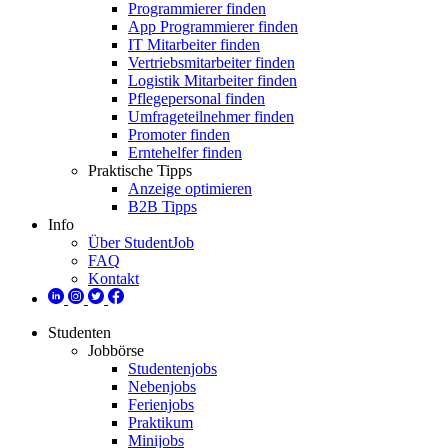
Programmierer finden
App Programmierer finden
IT Mitarbeiter finden
Vertriebsmitarbeiter finden
Logistik Mitarbeiter finden
Pflegepersonal finden
Umfrageteilnehmer finden
Promoter finden
Erntehelfer finden
Praktische Tipps
Anzeige optimieren
B2B Tipps
Info
Über StudentJob
FAQ
Kontakt
Studenten
Jobbörse
Studentenjobs
Nebenjobs
Ferienjobs
Praktikum
Minijobs