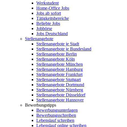
Werkstudent
Home-Office Jobs
Jobs ab sofort
Tätigkeitsbereiche
Beliebte Jobs
Jobbörse
Jobs Deutschland
Stellenangebote
Stellenangebote je Stadt
Stellenangebote je Bundesland
Stellenangebote Berlin
Stellenangebote Köln
Stellenangebote München
Stellenangebote Hamburg
Stellenangebote Frankfurt
Stellenangebote Stuttgart
Stellenangebote Dortmund
Stellenangebote Nürnberg
Stellenangebote Düsseldorf
Stellenangebote Hannover
Bewerbungstipps
Bewerbungsunterlagen
Bewerbungsschreiben
Lebenslauf schreiben
Lebenslauf online schreiben