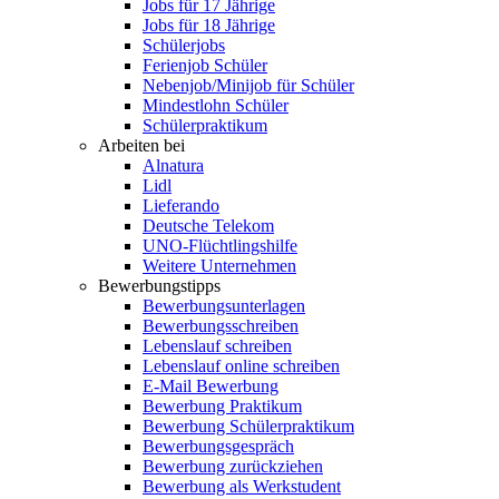
Jobs für 17 Jährige
Jobs für 18 Jährige
Schülerjobs
Ferienjob Schüler
Nebenjob/Minijob für Schüler
Mindestlohn Schüler
Schülerpraktikum
Arbeiten bei
Alnatura
Lidl
Lieferando
Deutsche Telekom
UNO-Flüchtlingshilfe
Weitere Unternehmen
Bewerbungstipps
Bewerbungsunterlagen
Bewerbungsschreiben
Lebenslauf schreiben
Lebenslauf online schreiben
E-Mail Bewerbung
Bewerbung Praktikum
Bewerbung Schülerpraktikum
Bewerbungsgespräch
Bewerbung zurückziehen
Bewerbung als Werkstudent