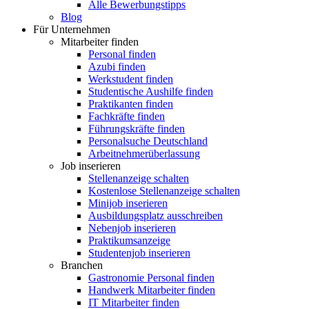
Alle Bewerbungstipps
Blog
Für Unternehmen
Mitarbeiter finden
Personal finden
Azubi finden
Werkstudent finden
Studentische Aushilfe finden
Praktikanten finden
Fachkräfte finden
Führungskräfte finden
Personalsuche Deutschland
Arbeitnehmerüberlassung
Job inserieren
Stellenanzeige schalten
Kostenlose Stellenanzeige schalten
Minijob inserieren
Ausbildungsplatz ausschreiben
Nebenjob inserieren
Praktikumsanzeige
Studentenjob inserieren
Branchen
Gastronomie Personal finden
Handwerk Mitarbeiter finden
IT Mitarbeiter finden