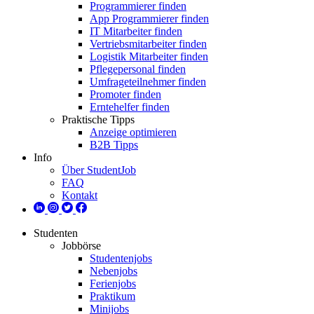
Programmierer finden
App Programmierer finden
IT Mitarbeiter finden
Vertriebsmitarbeiter finden
Logistik Mitarbeiter finden
Pflegepersonal finden
Umfrageteilnehmer finden
Promoter finden
Erntehelfer finden
Praktische Tipps
Anzeige optimieren
B2B Tipps
Info
Über StudentJob
FAQ
Kontakt
Studenten
Jobbörse
Studentenjobs
Nebenjobs
Ferienjobs
Praktikum
Minijobs