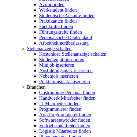
Azubi finden
Werkstudent finden
Studentische Aushilfe finden
Praktikanten finden
Fachkräfte finden
Führungskräfte finden
Personalsuche Deutschland
Arbeitnehmerüberlassung
Stellenanzeige schalten
Kostenlose Stellenanzeige schalten
Studentenjob inserieren
Minijob inserieren
Ausbildungsplatz inserieren
Nebenjob inserieren
Praktikumsplatz inserieren
Branchen
Gastronomie Personal finden
Handwerk Mitarbeiter finden
IT Mitarbeiter finden
Programmierer finden
App Programmierer finden
Softwareentwickler finden
Vertriebsmitarbeiter finden
Logistik Mitarbeiter finden
Pflegepersonal finden