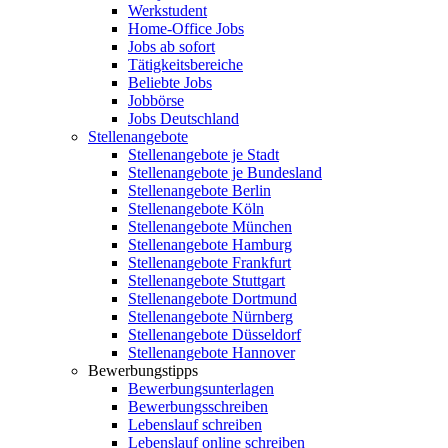
Werkstudent
Home-Office Jobs
Jobs ab sofort
Tätigkeitsbereiche
Beliebte Jobs
Jobbörse
Jobs Deutschland
Stellenangebote
Stellenangebote je Stadt
Stellenangebote je Bundesland
Stellenangebote Berlin
Stellenangebote Köln
Stellenangebote München
Stellenangebote Hamburg
Stellenangebote Frankfurt
Stellenangebote Stuttgart
Stellenangebote Dortmund
Stellenangebote Nürnberg
Stellenangebote Düsseldorf
Stellenangebote Hannover
Bewerbungstipps
Bewerbungsunterlagen
Bewerbungsschreiben
Lebenslauf schreiben
Lebenslauf online schreiben