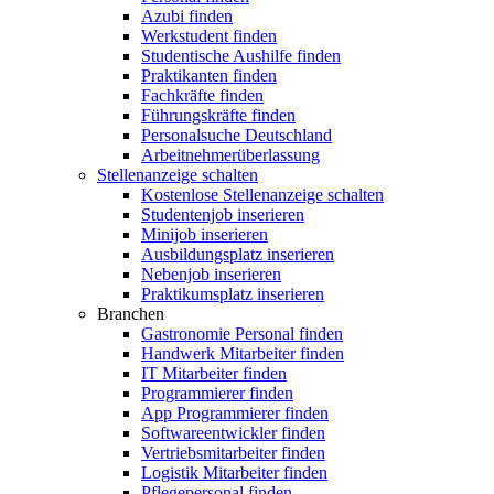
Azubi finden
Werkstudent finden
Studentische Aushilfe finden
Praktikanten finden
Fachkräfte finden
Führungskräfte finden
Personalsuche Deutschland
Arbeitnehmerüberlassung
Stellenanzeige schalten
Kostenlose Stellenanzeige schalten
Studentenjob inserieren
Minijob inserieren
Ausbildungsplatz inserieren
Nebenjob inserieren
Praktikumsplatz inserieren
Branchen
Gastronomie Personal finden
Handwerk Mitarbeiter finden
IT Mitarbeiter finden
Programmierer finden
App Programmierer finden
Softwareentwickler finden
Vertriebsmitarbeiter finden
Logistik Mitarbeiter finden
Pflegepersonal finden