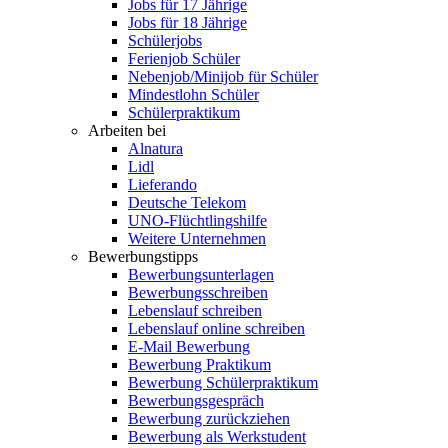
Jobs für 17 Jährige
Jobs für 18 Jährige
Schülerjobs
Ferienjob Schüler
Nebenjob/Minijob für Schüler
Mindestlohn Schüler
Schülerpraktikum
Arbeiten bei
Alnatura
Lidl
Lieferando
Deutsche Telekom
UNO-Flüchtlingshilfe
Weitere Unternehmen
Bewerbungstipps
Bewerbungsunterlagen
Bewerbungsschreiben
Lebenslauf schreiben
Lebenslauf online schreiben
E-Mail Bewerbung
Bewerbung Praktikum
Bewerbung Schülerpraktikum
Bewerbungsgespräch
Bewerbung zurückziehen
Bewerbung als Werkstudent