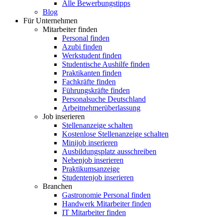
Alle Bewerbungstipps
Blog
Für Unternehmen
Mitarbeiter finden
Personal finden
Azubi finden
Werkstudent finden
Studentische Aushilfe finden
Praktikanten finden
Fachkräfte finden
Führungskräfte finden
Personalsuche Deutschland
Arbeitnehmerüberlassung
Job inserieren
Stellenanzeige schalten
Kostenlose Stellenanzeige schalten
Minijob inserieren
Ausbildungsplatz ausschreiben
Nebenjob inserieren
Praktikumsanzeige
Studentenjob inserieren
Branchen
Gastronomie Personal finden
Handwerk Mitarbeiter finden
IT Mitarbeiter finden