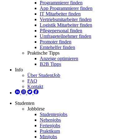
Programmierer finden
App Programmierer finden
IT Mitarbeiter finden
Vertriebsmitarbeiter finden
Logistik Mitarbeiter finden
Pflegepersonal finden
Umfrageteilnehmer finden
Promoter finden
Erntehelfer finden
Praktische Tipps
Anzeige optimieren
B2B Tipps
Info
Über StudentJob
FAQ
Kontakt
Studenten
Jobbörse
Studentenjobs
Nebenjobs
Ferienjobs
Praktikum
Minijobs