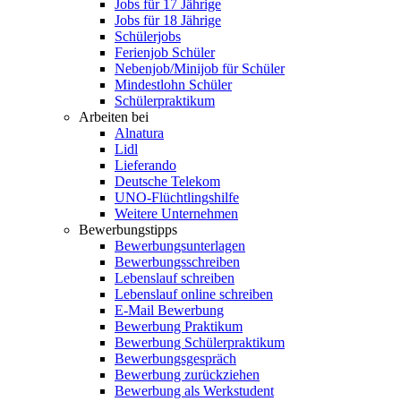
Jobs für 17 Jährige
Jobs für 18 Jährige
Schülerjobs
Ferienjob Schüler
Nebenjob/Minijob für Schüler
Mindestlohn Schüler
Schülerpraktikum
Arbeiten bei
Alnatura
Lidl
Lieferando
Deutsche Telekom
UNO-Flüchtlingshilfe
Weitere Unternehmen
Bewerbungstipps
Bewerbungsunterlagen
Bewerbungsschreiben
Lebenslauf schreiben
Lebenslauf online schreiben
E-Mail Bewerbung
Bewerbung Praktikum
Bewerbung Schülerpraktikum
Bewerbungsgespräch
Bewerbung zurückziehen
Bewerbung als Werkstudent