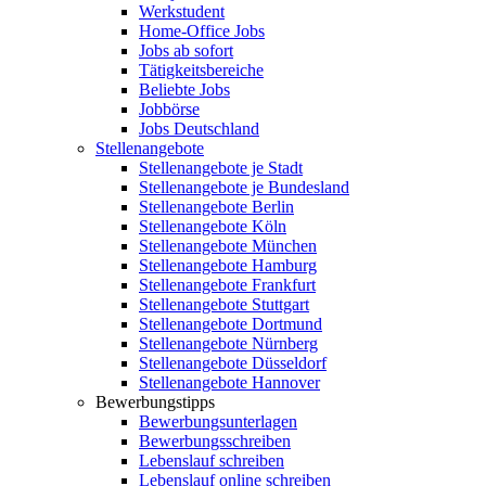
Werkstudent
Home-Office Jobs
Jobs ab sofort
Tätigkeitsbereiche
Beliebte Jobs
Jobbörse
Jobs Deutschland
Stellenangebote
Stellenangebote je Stadt
Stellenangebote je Bundesland
Stellenangebote Berlin
Stellenangebote Köln
Stellenangebote München
Stellenangebote Hamburg
Stellenangebote Frankfurt
Stellenangebote Stuttgart
Stellenangebote Dortmund
Stellenangebote Nürnberg
Stellenangebote Düsseldorf
Stellenangebote Hannover
Bewerbungstipps
Bewerbungsunterlagen
Bewerbungsschreiben
Lebenslauf schreiben
Lebenslauf online schreiben