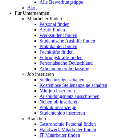
Alle Bewerbungstipps
Blog
Für Unternehmen
Mitarbeiter finden
Personal finden
Azubi finden
Werkstudent finden
Studentische Aushilfe finden
Praktikanten finden
Fachkräfte finden
Führungskräfte finden
Personalsuche Deutschland
Arbeitnehmerüberlassung
Job inserieren
Stellenanzeige schalten
Kostenlose Stellenanzeige schalten
Minijob inserieren
Ausbildungsplatz ausschreiben
Nebenjob inserieren
Praktikumsanzeige
Studentenjob inserieren
Branchen
Gastronomie Personal finden
Handwerk Mitarbeiter finden
IT Mitarbeiter finden