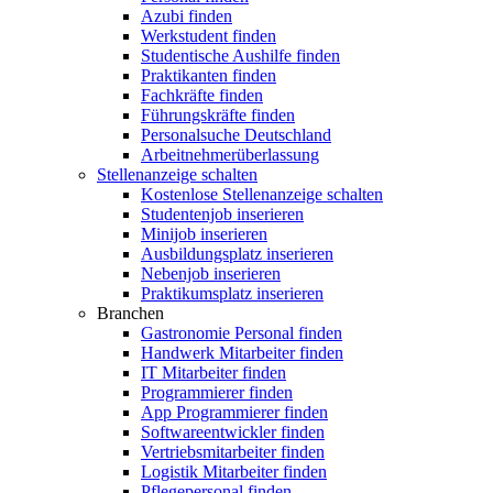
Azubi finden
Werkstudent finden
Studentische Aushilfe finden
Praktikanten finden
Fachkräfte finden
Führungskräfte finden
Personalsuche Deutschland
Arbeitnehmerüberlassung
Stellenanzeige schalten
Kostenlose Stellenanzeige schalten
Studentenjob inserieren
Minijob inserieren
Ausbildungsplatz inserieren
Nebenjob inserieren
Praktikumsplatz inserieren
Branchen
Gastronomie Personal finden
Handwerk Mitarbeiter finden
IT Mitarbeiter finden
Programmierer finden
App Programmierer finden
Softwareentwickler finden
Vertriebsmitarbeiter finden
Logistik Mitarbeiter finden
Pflegepersonal finden