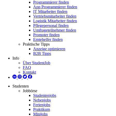
Programmierer finden
App Programmierer finden
IT Mitarbeiter finden
Vertriebsmitarbeiter finden
Logistik Mitarbeiter finden
Pflegepersonal finden
Umfrageteilnehmer finden
Promoter finden
Erntehelfer finden
Praktische Tipps
Anzeige optimieren
B2B Tipps
Info
Über StudentJob
FAQ
Kontakt
Studenten
Jobbörse
Studentenjobs
Nebenjobs
Ferienjobs
Praktikum
Minijobs