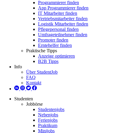
Programmierer finden
App Programmierer finden
IT Mitarbeiter finden
Vertriebsmitarbeiter finden
Logistik Mitarbeiter finden
Pflegepersonal finden
Umfrageteilnehmer finden
Promoter finden
Erntehelfer finden
Praktische Tipps
Anzeige optimieren
B2B Tipps
Info
Über StudentJob
FAQ
Kontakt
Studenten
Jobbörse
Studentenjobs
Nebenjobs
Ferienjobs
Praktikum
Minijobs