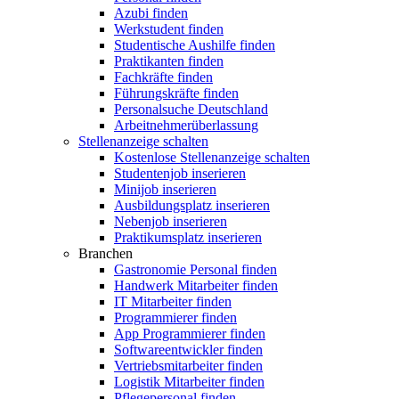
Azubi finden
Werkstudent finden
Studentische Aushilfe finden
Praktikanten finden
Fachkräfte finden
Führungskräfte finden
Personalsuche Deutschland
Arbeitnehmerüberlassung
Stellenanzeige schalten
Kostenlose Stellenanzeige schalten
Studentenjob inserieren
Minijob inserieren
Ausbildungsplatz inserieren
Nebenjob inserieren
Praktikumsplatz inserieren
Branchen
Gastronomie Personal finden
Handwerk Mitarbeiter finden
IT Mitarbeiter finden
Programmierer finden
App Programmierer finden
Softwareentwickler finden
Vertriebsmitarbeiter finden
Logistik Mitarbeiter finden
Pflegepersonal finden