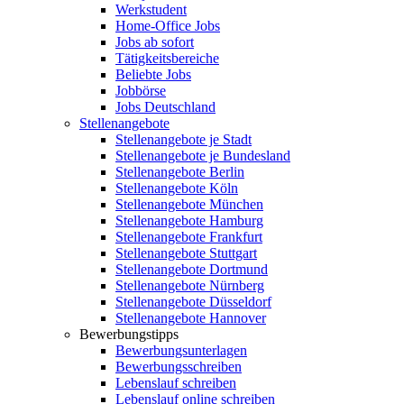
Werkstudent
Home-Office Jobs
Jobs ab sofort
Tätigkeitsbereiche
Beliebte Jobs
Jobbörse
Jobs Deutschland
Stellenangebote
Stellenangebote je Stadt
Stellenangebote je Bundesland
Stellenangebote Berlin
Stellenangebote Köln
Stellenangebote München
Stellenangebote Hamburg
Stellenangebote Frankfurt
Stellenangebote Stuttgart
Stellenangebote Dortmund
Stellenangebote Nürnberg
Stellenangebote Düsseldorf
Stellenangebote Hannover
Bewerbungstipps
Bewerbungsunterlagen
Bewerbungsschreiben
Lebenslauf schreiben
Lebenslauf online schreiben