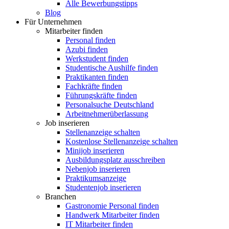
Alle Bewerbungstipps
Blog
Für Unternehmen
Mitarbeiter finden
Personal finden
Azubi finden
Werkstudent finden
Studentische Aushilfe finden
Praktikanten finden
Fachkräfte finden
Führungskräfte finden
Personalsuche Deutschland
Arbeitnehmerüberlassung
Job inserieren
Stellenanzeige schalten
Kostenlose Stellenanzeige schalten
Minijob inserieren
Ausbildungsplatz ausschreiben
Nebenjob inserieren
Praktikumsanzeige
Studentenjob inserieren
Branchen
Gastronomie Personal finden
Handwerk Mitarbeiter finden
IT Mitarbeiter finden