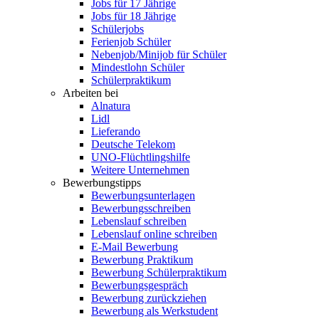
Jobs für 17 Jährige
Jobs für 18 Jährige
Schülerjobs
Ferienjob Schüler
Nebenjob/Minijob für Schüler
Mindestlohn Schüler
Schülerpraktikum
Arbeiten bei
Alnatura
Lidl
Lieferando
Deutsche Telekom
UNO-Flüchtlingshilfe
Weitere Unternehmen
Bewerbungstipps
Bewerbungsunterlagen
Bewerbungsschreiben
Lebenslauf schreiben
Lebenslauf online schreiben
E-Mail Bewerbung
Bewerbung Praktikum
Bewerbung Schülerpraktikum
Bewerbungsgespräch
Bewerbung zurückziehen
Bewerbung als Werkstudent