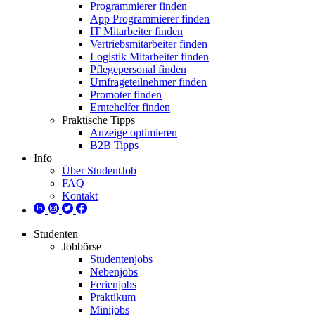
Programmierer finden
App Programmierer finden
IT Mitarbeiter finden
Vertriebsmitarbeiter finden
Logistik Mitarbeiter finden
Pflegepersonal finden
Umfrageteilnehmer finden
Promoter finden
Erntehelfer finden
Praktische Tipps
Anzeige optimieren
B2B Tipps
Info
Über StudentJob
FAQ
Kontakt
Studenten
Jobbörse
Studentenjobs
Nebenjobs
Ferienjobs
Praktikum
Minijobs