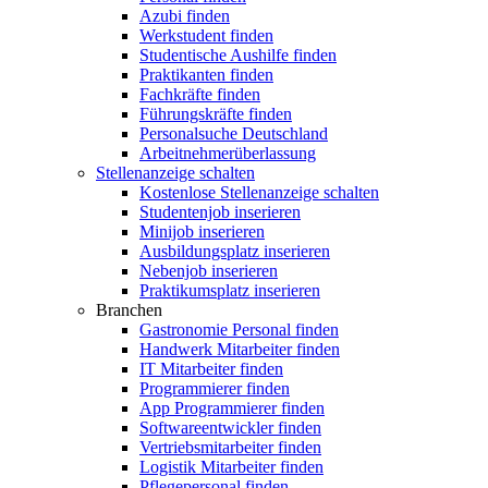
Azubi finden
Werkstudent finden
Studentische Aushilfe finden
Praktikanten finden
Fachkräfte finden
Führungskräfte finden
Personalsuche Deutschland
Arbeitnehmerüberlassung
Stellenanzeige schalten
Kostenlose Stellenanzeige schalten
Studentenjob inserieren
Minijob inserieren
Ausbildungsplatz inserieren
Nebenjob inserieren
Praktikumsplatz inserieren
Branchen
Gastronomie Personal finden
Handwerk Mitarbeiter finden
IT Mitarbeiter finden
Programmierer finden
App Programmierer finden
Softwareentwickler finden
Vertriebsmitarbeiter finden
Logistik Mitarbeiter finden
Pflegepersonal finden