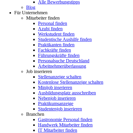
Alle Bewerbungstipps
Blog
Für Unternehmen
Mitarbeiter finden
Personal finden
Azubi finden
Werkstudent finden
Studentische Aushilfe finden
Praktikanten finden
Fachkräfte finden
Führungskräfte finden
Personalsuche Deutschland
Arbeitnehmerüberlassung
Job inserieren
Stellenanzeige schalten
Kostenlose Stellenanzeige schalten
Minijob inserieren
Ausbildungsplatz ausschreiben
Nebenjob inserieren
Praktikumsanzeige
Studentenjob inserieren
Branchen
Gastronomie Personal finden
Handwerk Mitarbeiter finden
IT Mitarbeiter finden