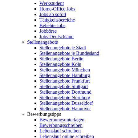
Werkstudent
Home-Office Jobs
Jobs ab sofort
Tätigkeitsbereiche
Beliebte Jobs
Jobbörse
Jobs Deutschland
Stellenangebote
Stellenangebote je Stadt
Stellenangebote je Bundesland
Stellenangebote Berlin
Stellenangebote Köln
Stellenangebote München
Stellenangebote Hamburg
Stellenangebote Frankfurt
Stellenangebote Stuttgart
Stellenangebote Dortmund
Stellenangebote Nürnberg
Stellenangebote Düsseldorf
Stellenangebote Hannover
Bewerbungstipps
Bewerbungsunterlagen
Bewerbungsschreiben
Lebenslauf schreiben
Lebenslauf online schreiben