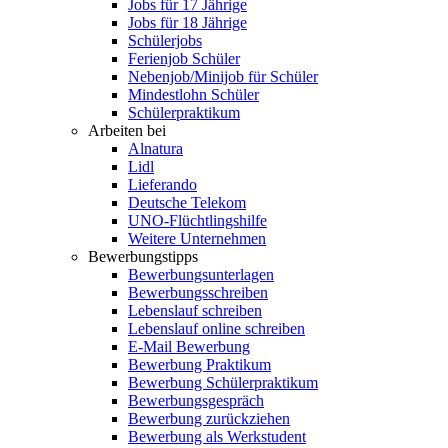
Jobs für 17 Jährige
Jobs für 18 Jährige
Schülerjobs
Ferienjob Schüler
Nebenjob/Minijob für Schüler
Mindestlohn Schüler
Schülerpraktikum
Arbeiten bei
Alnatura
Lidl
Lieferando
Deutsche Telekom
UNO-Flüchtlingshilfe
Weitere Unternehmen
Bewerbungstipps
Bewerbungsunterlagen
Bewerbungsschreiben
Lebenslauf schreiben
Lebenslauf online schreiben
E-Mail Bewerbung
Bewerbung Praktikum
Bewerbung Schülerpraktikum
Bewerbungsgespräch
Bewerbung zurückziehen
Bewerbung als Werkstudent