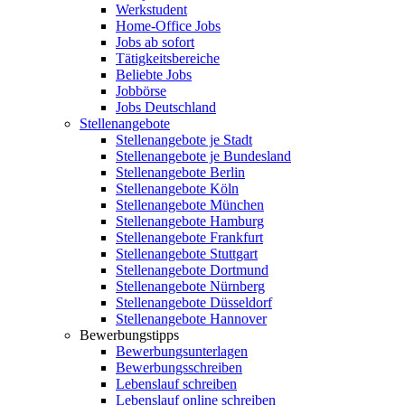
Werkstudent
Home-Office Jobs
Jobs ab sofort
Tätigkeitsbereiche
Beliebte Jobs
Jobbörse
Jobs Deutschland
Stellenangebote
Stellenangebote je Stadt
Stellenangebote je Bundesland
Stellenangebote Berlin
Stellenangebote Köln
Stellenangebote München
Stellenangebote Hamburg
Stellenangebote Frankfurt
Stellenangebote Stuttgart
Stellenangebote Dortmund
Stellenangebote Nürnberg
Stellenangebote Düsseldorf
Stellenangebote Hannover
Bewerbungstipps
Bewerbungsunterlagen
Bewerbungsschreiben
Lebenslauf schreiben
Lebenslauf online schreiben