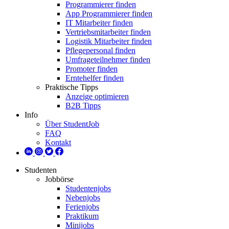
Programmierer finden
App Programmierer finden
IT Mitarbeiter finden
Vertriebsmitarbeiter finden
Logistik Mitarbeiter finden
Pflegepersonal finden
Umfrageteilnehmer finden
Promoter finden
Erntehelfer finden
Praktische Tipps
Anzeige optimieren
B2B Tipps
Info
Über StudentJob
FAQ
Kontakt
Studenten
Jobbörse
Studentenjobs
Nebenjobs
Ferienjobs
Praktikum
Minijobs