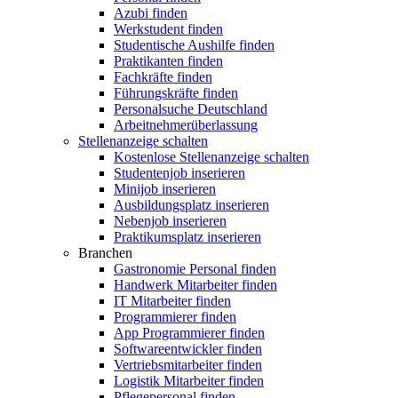
Azubi finden
Werkstudent finden
Studentische Aushilfe finden
Praktikanten finden
Fachkräfte finden
Führungskräfte finden
Personalsuche Deutschland
Arbeitnehmerüberlassung
Stellenanzeige schalten
Kostenlose Stellenanzeige schalten
Studentenjob inserieren
Minijob inserieren
Ausbildungsplatz inserieren
Nebenjob inserieren
Praktikumsplatz inserieren
Branchen
Gastronomie Personal finden
Handwerk Mitarbeiter finden
IT Mitarbeiter finden
Programmierer finden
App Programmierer finden
Softwareentwickler finden
Vertriebsmitarbeiter finden
Logistik Mitarbeiter finden
Pflegepersonal finden