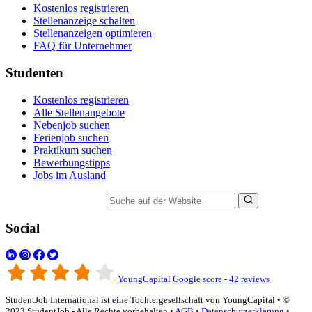
Kostenlos registrieren
Stellenanzeige schalten
Stellenanzeigen optimieren
FAQ für Unternehmer
Studenten
Kostenlos registrieren
Alle Stellenangebote
Nebenjob suchen
Ferienjob suchen
Praktikum suchen
Bewerbungstipps
Jobs im Ausland
Suche auf der Website
Social
YoungCapital Google score - 42 reviews
StudentJob International ist eine Tochtergesellschaft von YoungCapital • ©
2023 StudentJob - Alle Rechte vorbehalten •
AGB
•
Datenschutzerklärung
•