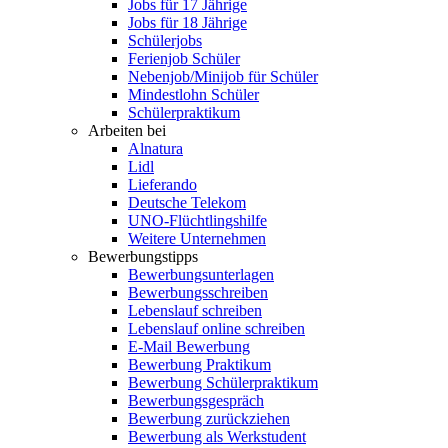
Jobs für 17 Jährige
Jobs für 18 Jährige
Schülerjobs
Ferienjob Schüler
Nebenjob/Minijob für Schüler
Mindestlohn Schüler
Schülerpraktikum
Arbeiten bei
Alnatura
Lidl
Lieferando
Deutsche Telekom
UNO-Flüchtlingshilfe
Weitere Unternehmen
Bewerbungstipps
Bewerbungsunterlagen
Bewerbungsschreiben
Lebenslauf schreiben
Lebenslauf online schreiben
E-Mail Bewerbung
Bewerbung Praktikum
Bewerbung Schülerpraktikum
Bewerbungsgespräch
Bewerbung zurückziehen
Bewerbung als Werkstudent