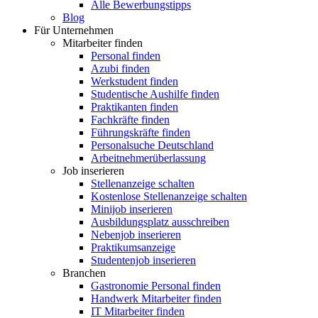
Alle Bewerbungstipps
Blog
Für Unternehmen
Mitarbeiter finden
Personal finden
Azubi finden
Werkstudent finden
Studentische Aushilfe finden
Praktikanten finden
Fachkräfte finden
Führungskräfte finden
Personalsuche Deutschland
Arbeitnehmerüberlassung
Job inserieren
Stellenanzeige schalten
Kostenlose Stellenanzeige schalten
Minijob inserieren
Ausbildungsplatz ausschreiben
Nebenjob inserieren
Praktikumsanzeige
Studentenjob inserieren
Branchen
Gastronomie Personal finden
Handwerk Mitarbeiter finden
IT Mitarbeiter finden