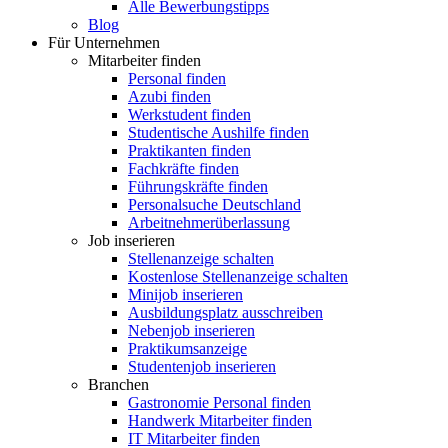
Alle Bewerbungstipps
Blog
Für Unternehmen
Mitarbeiter finden
Personal finden
Azubi finden
Werkstudent finden
Studentische Aushilfe finden
Praktikanten finden
Fachkräfte finden
Führungskräfte finden
Personalsuche Deutschland
Arbeitnehmerüberlassung
Job inserieren
Stellenanzeige schalten
Kostenlose Stellenanzeige schalten
Minijob inserieren
Ausbildungsplatz ausschreiben
Nebenjob inserieren
Praktikumsanzeige
Studentenjob inserieren
Branchen
Gastronomie Personal finden
Handwerk Mitarbeiter finden
IT Mitarbeiter finden