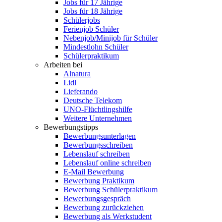
Jobs für 17 Jährige
Jobs für 18 Jährige
Schülerjobs
Ferienjob Schüler
Nebenjob/Minijob für Schüler
Mindestlohn Schüler
Schülerpraktikum
Arbeiten bei
Alnatura
Lidl
Lieferando
Deutsche Telekom
UNO-Flüchtlingshilfe
Weitere Unternehmen
Bewerbungstipps
Bewerbungsunterlagen
Bewerbungsschreiben
Lebenslauf schreiben
Lebenslauf online schreiben
E-Mail Bewerbung
Bewerbung Praktikum
Bewerbung Schülerpraktikum
Bewerbungsgespräch
Bewerbung zurückziehen
Bewerbung als Werkstudent