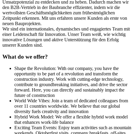
Umsatzpotenzial zu entdecken und zu heben. Dadurch machen wir
den B2B-Vertrieb in der Baubranche effizienter, indem wir die
wertvollsten Geschäftsmöglichkeiten zum frühestmöglichen
Zeitpunkt erkennen. Mit uns erfahren unsere Kunden als erste von
neuen Bauprojekten.
Wir sind ein internationales, dynamisches und engagiertes Team mit
einer Leidenschaft für Innovation. Unser Team weiß, wie wichtig
innovative Lösungen und aktive Unterstützung für den Erfolg
unserer Kunden sind.
What do we offer?
Shape the Revolution: With our company, you have the
opportunity to be part of a revolution and transform the
construction industry. Work with cutting-edge technology,
contribute to groundbreaking initiatives, and drive the sector
forward. Here, you can directly and sustainably impact the
future of construction
World Wide Vibes: Join a team of dedicated colleagues from
over 11 countries worldwide. We believe that our global
diversity fuels creativity and innovation
Hybrid Work Model: We offer a flexible hybrid work model
that enhances work-life balance
Exciting Team Events: Enjoy team activities such as mountain
weekends, Oktoberfest visits, company breakfasts, off-sites,