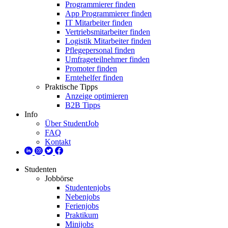
Programmierer finden
App Programmierer finden
IT Mitarbeiter finden
Vertriebsmitarbeiter finden
Logistik Mitarbeiter finden
Pflegepersonal finden
Umfrageteilnehmer finden
Promoter finden
Erntehelfer finden
Praktische Tipps
Anzeige optimieren
B2B Tipps
Info
Über StudentJob
FAQ
Kontakt
Studenten
Jobbörse
Studentenjobs
Nebenjobs
Ferienjobs
Praktikum
Minijobs