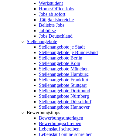
Werkstudent
Home-Office Jobs
Jobs ab sofort
Tätigkeitsbereiche
Beliebte Jobs
Jobbörse
Jobs Deutschland
Stellenangebote
Stellenangebote je Stadt
Stellenangebote je Bundesland
Stellenangebote Berlin
Stellenangebote Köln
Stellenangebote München
Stellenangebote Hamburg
Stellenangebote Frankfurt
Stellenangebote Stuttgart
Stellenangebote Dortmund
Stellenangebote Nürnberg
Stellenangebote Düsseldorf
Stellenangebote Hannover
Bewerbungstipps
Bewerbungsunterlagen
Bewerbungsschreiben
Lebenslauf schreiben
Lebenslauf online schreiben