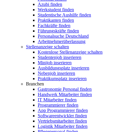
Azubi finden
Werkstudent finden
Studentische Aushilfe finden
Praktikanten finden
Fachkräfte finden
Führungskräfte finden
Personalsuche Deutschland
Arbeitnehmerüberlassung
Stellenanzeige schalten
Kostenlose Stellenanzeige schalten
Studentenjob inserieren
Minijob inserieren
Ausbildungsplatz inserieren
Nebenjob inserieren
Praktikumsplatz inserieren
Branchen
Gastronomie Personal finden
Handwerk Mitarbeiter finden
IT Mitarbeiter finden
Programmierer finden
App Programmierer finden
Softwareentwickler finden
Vertriebsmitarbeiter finden
Logistik Mitarbeiter finden
Pflegepersonal finden