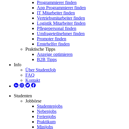
Programmierer finden
App Programmierer finden
IT Mitarbeiter finden
Vertriebsmitarbeiter finden
Logistik Mitarbeiter finden
Pflegepersonal finden
Umfrageteilnehmer finden
Promoter finden
Erntehelfer finden
Praktische Tipps
Anzeige optimieren
B2B Tipps
Info
Über StudentJob
FAQ
Kontakt
Studenten
Jobbörse
Studentenjobs
Nebenjobs
Ferienjobs
Praktikum
Minijobs