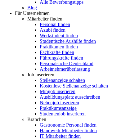
Alle Bewerbungstipps
Blog
Für Unternehmen
Mitarbeiter finden
Personal finden
Azubi finden
Werkstudent finden
Studentische Aushilfe finden
Praktikanten finden
Fachkräfte finden
Führungskräfte finden
Personalsuche Deutschland
Arbeitnehmerüberlassung
Job inserieren
Stellenanzeige schalten
Kostenlose Stellenanzeige schalten
Minijob inserieren
Ausbildungsplatz ausschreiben
Nebenjob inserieren
Praktikumsanzeige
Studentenjob inserieren
Branchen
Gastronomie Personal finden
Handwerk Mitarbeiter finden
IT Mitarbeiter finden