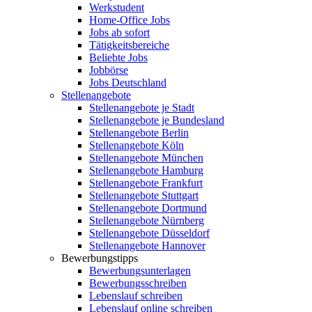
Werkstudent
Home-Office Jobs
Jobs ab sofort
Tätigkeitsbereiche
Beliebte Jobs
Jobbörse
Jobs Deutschland
Stellenangebote
Stellenangebote je Stadt
Stellenangebote je Bundesland
Stellenangebote Berlin
Stellenangebote Köln
Stellenangebote München
Stellenangebote Hamburg
Stellenangebote Frankfurt
Stellenangebote Stuttgart
Stellenangebote Dortmund
Stellenangebote Nürnberg
Stellenangebote Düsseldorf
Stellenangebote Hannover
Bewerbungstipps
Bewerbungsunterlagen
Bewerbungsschreiben
Lebenslauf schreiben
Lebenslauf online schreiben