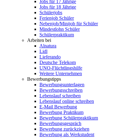
Jobs für 17 Jährige
Jobs für 18 Jährige
Schülerjobs
Ferienjob Schüler
Nebenjob/Minijob für Schüler
Mindestlohn Schüler
Schülerpraktikum
Arbeiten bei
Alnatura
Lidl
Lieferando
Deutsche Telekom
UNO-Flüchtlingshilfe
Weitere Unternehmen
Bewerbungstipps
Bewerbungsunterlagen
Bewerbungsschreiben
Lebenslauf schreiben
Lebenslauf online schreiben
E-Mail Bewerbung
Bewerbung Praktikum
Bewerbung Schülerpraktikum
Bewerbungsgespräch
Bewerbung zurückziehen
Bewerbung als Werkstudent