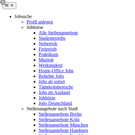
Jobsuche
Profil anlegen
Jobbörse
Alle Stellenangebote
Studentenjobs
Nebenjob
Ferienjob
Praktikum
Minijob
Werkstudent
Home-Office Jobs
Beliebte Jobs
Jobs ab sofort
Tätigkeitsbereiche
Jobs im Ausland
Jobbörse
Jobs Deutschland
Stellenangebote nach Stadt
Stellenangebote Berlin
Stellenangebote Köln
Stellenangebote München
Stellenangebote Hamburg