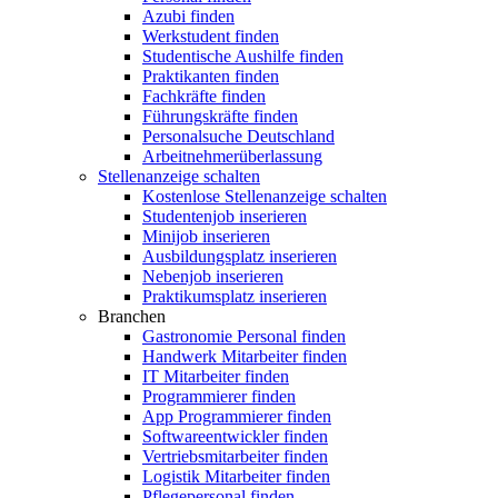
Azubi finden
Werkstudent finden
Studentische Aushilfe finden
Praktikanten finden
Fachkräfte finden
Führungskräfte finden
Personalsuche Deutschland
Arbeitnehmerüberlassung
Stellenanzeige schalten
Kostenlose Stellenanzeige schalten
Studentenjob inserieren
Minijob inserieren
Ausbildungsplatz inserieren
Nebenjob inserieren
Praktikumsplatz inserieren
Branchen
Gastronomie Personal finden
Handwerk Mitarbeiter finden
IT Mitarbeiter finden
Programmierer finden
App Programmierer finden
Softwareentwickler finden
Vertriebsmitarbeiter finden
Logistik Mitarbeiter finden
Pflegepersonal finden