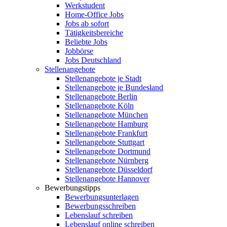
Werkstudent
Home-Office Jobs
Jobs ab sofort
Tätigkeitsbereiche
Beliebte Jobs
Jobbörse
Jobs Deutschland
Stellenangebote
Stellenangebote je Stadt
Stellenangebote je Bundesland
Stellenangebote Berlin
Stellenangebote Köln
Stellenangebote München
Stellenangebote Hamburg
Stellenangebote Frankfurt
Stellenangebote Stuttgart
Stellenangebote Dortmund
Stellenangebote Nürnberg
Stellenangebote Düsseldorf
Stellenangebote Hannover
Bewerbungstipps
Bewerbungsunterlagen
Bewerbungsschreiben
Lebenslauf schreiben
Lebenslauf online schreiben