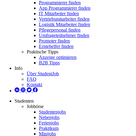
Programmierer finden
App Programmierer finden
IT Mitarbeiter finden
Vertriebsmitarbeiter finden
Logistik Mitarbeiter finden
Pflegepersonal finden
Umfrageteilnehmer finden
Promoter finden
Erntehelfer finden
Praktische Tipps
Anzeige optimieren
B2B Tipps
Info
Über StudentJob
FAQ
Kontakt
Studenten
Jobbörse
Studentenjobs
Nebenjobs
Ferienjobs
Praktikum
Minijobs