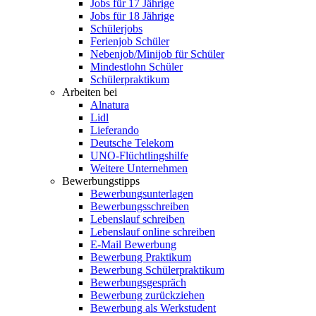
Jobs für 17 Jährige
Jobs für 18 Jährige
Schülerjobs
Ferienjob Schüler
Nebenjob/Minijob für Schüler
Mindestlohn Schüler
Schülerpraktikum
Arbeiten bei
Alnatura
Lidl
Lieferando
Deutsche Telekom
UNO-Flüchtlingshilfe
Weitere Unternehmen
Bewerbungstipps
Bewerbungsunterlagen
Bewerbungsschreiben
Lebenslauf schreiben
Lebenslauf online schreiben
E-Mail Bewerbung
Bewerbung Praktikum
Bewerbung Schülerpraktikum
Bewerbungsgespräch
Bewerbung zurückziehen
Bewerbung als Werkstudent