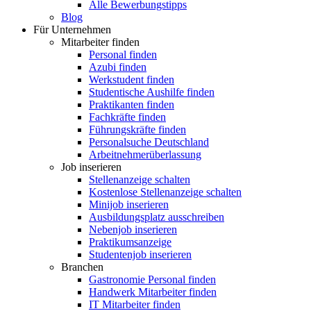
Alle Bewerbungstipps
Blog
Für Unternehmen
Mitarbeiter finden
Personal finden
Azubi finden
Werkstudent finden
Studentische Aushilfe finden
Praktikanten finden
Fachkräfte finden
Führungskräfte finden
Personalsuche Deutschland
Arbeitnehmerüberlassung
Job inserieren
Stellenanzeige schalten
Kostenlose Stellenanzeige schalten
Minijob inserieren
Ausbildungsplatz ausschreiben
Nebenjob inserieren
Praktikumsanzeige
Studentenjob inserieren
Branchen
Gastronomie Personal finden
Handwerk Mitarbeiter finden
IT Mitarbeiter finden