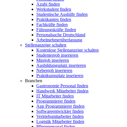
Azubi finden
Werkstudent finden
Studentische Aushilfe finden
Praktikanten finden
Fachkräfte finden
Führungskräfte finden
Personalsuche Deutschland
Arbeitnehmerüberlassung
Stellenanzeige schalten
Kostenlose Stellenanzeige schalten
Studentenjob inserieren
Minijob inserieren
Ausbildungsplatz inserieren
Nebenjob inserieren
Praktikumsplatz inserieren
Branchen
Gastronomie Personal finden
Handwerk Mitarbeiter finden
IT Mitarbeiter finden
Programmierer finden
App Programmierer finden
Softwareentwickler finden
Vertriebsmitarbeiter finden
Logistik Mitarbeiter finden
Pflegepersonal finden