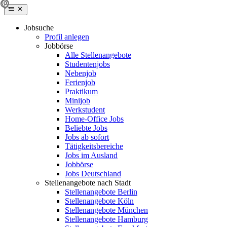
Jobsuche
Profil anlegen
Jobbörse
Alle Stellenangebote
Studentenjobs
Nebenjob
Ferienjob
Praktikum
Minijob
Werkstudent
Home-Office Jobs
Beliebte Jobs
Jobs ab sofort
Tätigkeitsbereiche
Jobs im Ausland
Jobbörse
Jobs Deutschland
Stellenangebote nach Stadt
Stellenangebote Berlin
Stellenangebote Köln
Stellenangebote München
Stellenangebote Hamburg