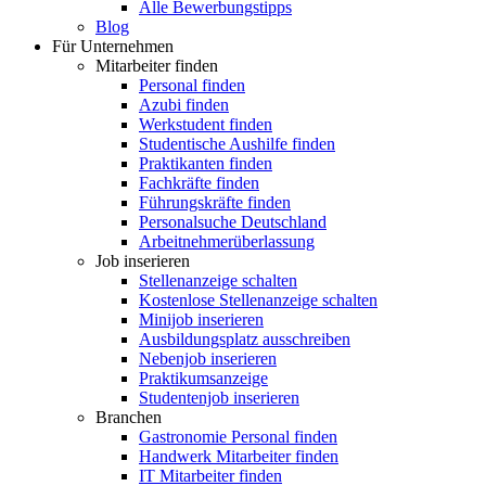
Alle Bewerbungstipps
Blog
Für Unternehmen
Mitarbeiter finden
Personal finden
Azubi finden
Werkstudent finden
Studentische Aushilfe finden
Praktikanten finden
Fachkräfte finden
Führungskräfte finden
Personalsuche Deutschland
Arbeitnehmerüberlassung
Job inserieren
Stellenanzeige schalten
Kostenlose Stellenanzeige schalten
Minijob inserieren
Ausbildungsplatz ausschreiben
Nebenjob inserieren
Praktikumsanzeige
Studentenjob inserieren
Branchen
Gastronomie Personal finden
Handwerk Mitarbeiter finden
IT Mitarbeiter finden