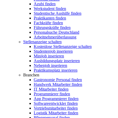
Azubi finden
Werkstudent finden
Studentische Aushilfe finden
Praktikanten finden
Fachkräfte finden
Führungskräfte finden
Personalsuche Deutschland
Arbeitnehmerüberlassung
Stellenanzeige schalten
Kostenlose Stellenanzeige schalten
Studentenjob inserieren
Minijob inserieren
Ausbildungsplatz inserieren
Nebenjob inserieren
Praktikumsplatz inserieren
Branchen
Gastronomie Personal finden
Handwerk Mitarbeiter finden
IT Mitarbeiter finden
Programmierer finden
App Programmierer finden
Softwareentwickler finden
Vertriebsmitarbeiter finden
Logistik Mitarbeiter finden
Pflegepersonal finden