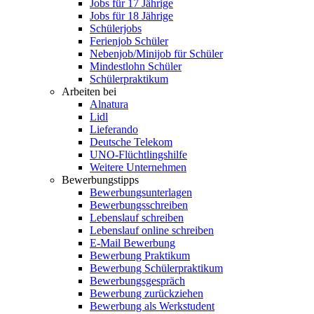
Jobs für 17 Jährige
Jobs für 18 Jährige
Schülerjobs
Ferienjob Schüler
Nebenjob/Minijob für Schüler
Mindestlohn Schüler
Schülerpraktikum
Arbeiten bei
Alnatura
Lidl
Lieferando
Deutsche Telekom
UNO-Flüchtlingshilfe
Weitere Unternehmen
Bewerbungstipps
Bewerbungsunterlagen
Bewerbungsschreiben
Lebenslauf schreiben
Lebenslauf online schreiben
E-Mail Bewerbung
Bewerbung Praktikum
Bewerbung Schülerpraktikum
Bewerbungsgespräch
Bewerbung zurückziehen
Bewerbung als Werkstudent