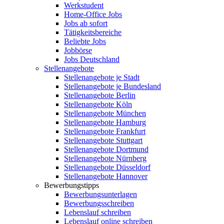
Werkstudent
Home-Office Jobs
Jobs ab sofort
Tätigkeitsbereiche
Beliebte Jobs
Jobbörse
Jobs Deutschland
Stellenangebote
Stellenangebote je Stadt
Stellenangebote je Bundesland
Stellenangebote Berlin
Stellenangebote Köln
Stellenangebote München
Stellenangebote Hamburg
Stellenangebote Frankfurt
Stellenangebote Stuttgart
Stellenangebote Dortmund
Stellenangebote Nürnberg
Stellenangebote Düsseldorf
Stellenangebote Hannover
Bewerbungstipps
Bewerbungsunterlagen
Bewerbungsschreiben
Lebenslauf schreiben
Lebenslauf online schreiben