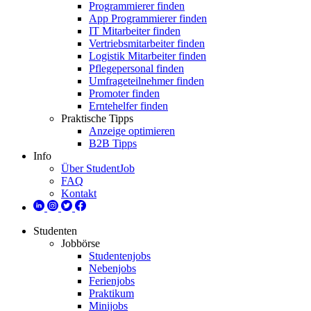
Programmierer finden
App Programmierer finden
IT Mitarbeiter finden
Vertriebsmitarbeiter finden
Logistik Mitarbeiter finden
Pflegepersonal finden
Umfrageteilnehmer finden
Promoter finden
Erntehelfer finden
Praktische Tipps
Anzeige optimieren
B2B Tipps
Info
Über StudentJob
FAQ
Kontakt
Studenten
Jobbörse
Studentenjobs
Nebenjobs
Ferienjobs
Praktikum
Minijobs