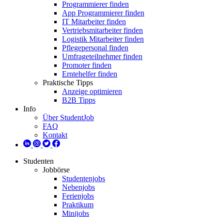
Programmierer finden
App Programmierer finden
IT Mitarbeiter finden
Vertriebsmitarbeiter finden
Logistik Mitarbeiter finden
Pflegepersonal finden
Umfrageteilnehmer finden
Promoter finden
Erntehelfer finden
Praktische Tipps
Anzeige optimieren
B2B Tipps
Info
Über StudentJob
FAQ
Kontakt
Studenten
Jobbörse
Studentenjobs
Nebenjobs
Ferienjobs
Praktikum
Minijobs