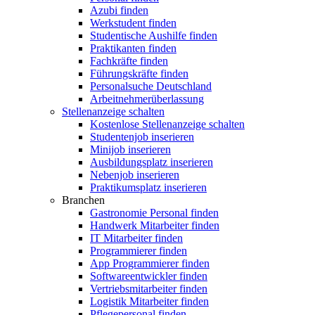
Azubi finden
Werkstudent finden
Studentische Aushilfe finden
Praktikanten finden
Fachkräfte finden
Führungskräfte finden
Personalsuche Deutschland
Arbeitnehmerüberlassung
Stellenanzeige schalten
Kostenlose Stellenanzeige schalten
Studentenjob inserieren
Minijob inserieren
Ausbildungsplatz inserieren
Nebenjob inserieren
Praktikumsplatz inserieren
Branchen
Gastronomie Personal finden
Handwerk Mitarbeiter finden
IT Mitarbeiter finden
Programmierer finden
App Programmierer finden
Softwareentwickler finden
Vertriebsmitarbeiter finden
Logistik Mitarbeiter finden
Pflegepersonal finden