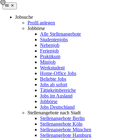
Jobsuche
Profil anlegen
Jobbörse
Alle Stellenangebote
Studentenjobs
Nebenjob
Ferienjob
Praktikum
Minijob
Werkstudent
Home-Office Jobs
Beliebte Jobs
Jobs ab sofort
Tätigkeitsbereiche
Jobs im Ausland
Jobbörse
Jobs Deutschland
Stellenangebote nach Stadt
Stellenangebote Berlin
Stellenangebote Köln
Stellenangebote München
Stellenangebote Hamburg