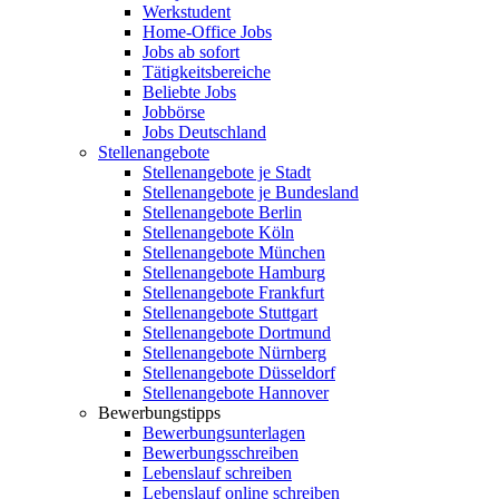
Werkstudent
Home-Office Jobs
Jobs ab sofort
Tätigkeitsbereiche
Beliebte Jobs
Jobbörse
Jobs Deutschland
Stellenangebote
Stellenangebote je Stadt
Stellenangebote je Bundesland
Stellenangebote Berlin
Stellenangebote Köln
Stellenangebote München
Stellenangebote Hamburg
Stellenangebote Frankfurt
Stellenangebote Stuttgart
Stellenangebote Dortmund
Stellenangebote Nürnberg
Stellenangebote Düsseldorf
Stellenangebote Hannover
Bewerbungstipps
Bewerbungsunterlagen
Bewerbungsschreiben
Lebenslauf schreiben
Lebenslauf online schreiben