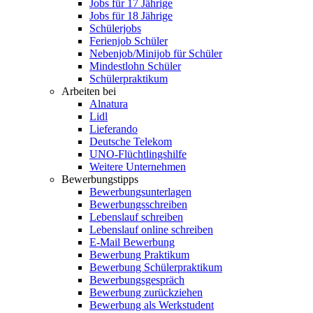
Jobs für 17 Jährige
Jobs für 18 Jährige
Schülerjobs
Ferienjob Schüler
Nebenjob/Minijob für Schüler
Mindestlohn Schüler
Schülerpraktikum
Arbeiten bei
Alnatura
Lidl
Lieferando
Deutsche Telekom
UNO-Flüchtlingshilfe
Weitere Unternehmen
Bewerbungstipps
Bewerbungsunterlagen
Bewerbungsschreiben
Lebenslauf schreiben
Lebenslauf online schreiben
E-Mail Bewerbung
Bewerbung Praktikum
Bewerbung Schülerpraktikum
Bewerbungsgespräch
Bewerbung zurückziehen
Bewerbung als Werkstudent