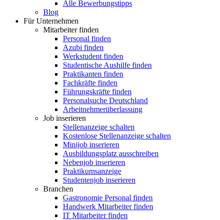
Alle Bewerbungstipps
Blog
Für Unternehmen
Mitarbeiter finden
Personal finden
Azubi finden
Werkstudent finden
Studentische Aushilfe finden
Praktikanten finden
Fachkräfte finden
Führungskräfte finden
Personalsuche Deutschland
Arbeitnehmerüberlassung
Job inserieren
Stellenanzeige schalten
Kostenlose Stellenanzeige schalten
Minijob inserieren
Ausbildungsplatz ausschreiben
Nebenjob inserieren
Praktikumsanzeige
Studentenjob inserieren
Branchen
Gastronomie Personal finden
Handwerk Mitarbeiter finden
IT Mitarbeiter finden