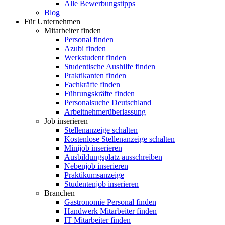
Alle Bewerbungstipps
Blog
Für Unternehmen
Mitarbeiter finden
Personal finden
Azubi finden
Werkstudent finden
Studentische Aushilfe finden
Praktikanten finden
Fachkräfte finden
Führungskräfte finden
Personalsuche Deutschland
Arbeitnehmerüberlassung
Job inserieren
Stellenanzeige schalten
Kostenlose Stellenanzeige schalten
Minijob inserieren
Ausbildungsplatz ausschreiben
Nebenjob inserieren
Praktikumsanzeige
Studentenjob inserieren
Branchen
Gastronomie Personal finden
Handwerk Mitarbeiter finden
IT Mitarbeiter finden