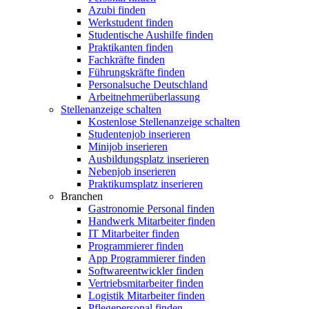
Azubi finden
Werkstudent finden
Studentische Aushilfe finden
Praktikanten finden
Fachkräfte finden
Führungskräfte finden
Personalsuche Deutschland
Arbeitnehmerüberlassung
Stellenanzeige schalten
Kostenlose Stellenanzeige schalten
Studentenjob inserieren
Minijob inserieren
Ausbildungsplatz inserieren
Nebenjob inserieren
Praktikumsplatz inserieren
Branchen
Gastronomie Personal finden
Handwerk Mitarbeiter finden
IT Mitarbeiter finden
Programmierer finden
App Programmierer finden
Softwareentwickler finden
Vertriebsmitarbeiter finden
Logistik Mitarbeiter finden
Pflegepersonal finden