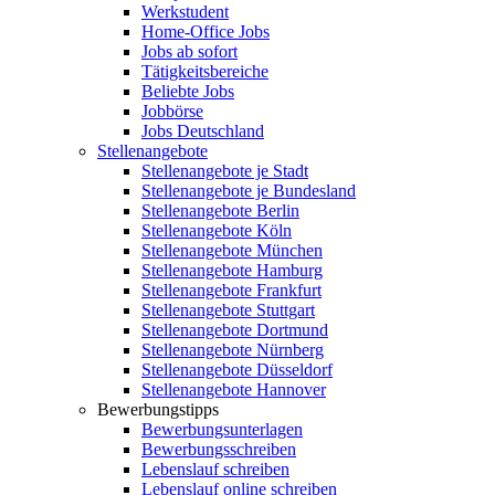
Werkstudent
Home-Office Jobs
Jobs ab sofort
Tätigkeitsbereiche
Beliebte Jobs
Jobbörse
Jobs Deutschland
Stellenangebote
Stellenangebote je Stadt
Stellenangebote je Bundesland
Stellenangebote Berlin
Stellenangebote Köln
Stellenangebote München
Stellenangebote Hamburg
Stellenangebote Frankfurt
Stellenangebote Stuttgart
Stellenangebote Dortmund
Stellenangebote Nürnberg
Stellenangebote Düsseldorf
Stellenangebote Hannover
Bewerbungstipps
Bewerbungsunterlagen
Bewerbungsschreiben
Lebenslauf schreiben
Lebenslauf online schreiben