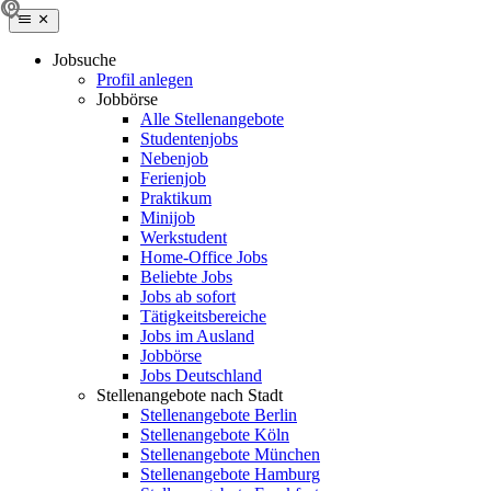
Jobsuche
Profil anlegen
Jobbörse
Alle Stellenangebote
Studentenjobs
Nebenjob
Ferienjob
Praktikum
Minijob
Werkstudent
Home-Office Jobs
Beliebte Jobs
Jobs ab sofort
Tätigkeitsbereiche
Jobs im Ausland
Jobbörse
Jobs Deutschland
Stellenangebote nach Stadt
Stellenangebote Berlin
Stellenangebote Köln
Stellenangebote München
Stellenangebote Hamburg