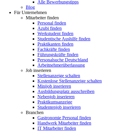
Alle Bewerbungstipps
Blog
Für Unternehmen
Mitarbeiter finden
Personal finden
Azubi finden
Werkstudent finden
Studentische Aushilfe finden
Praktikanten finden
Fachkräfte finden
Führungskräfte finden
Personalsuche Deutschland
Arbeitnehmerüberlassung
Job inserieren
Stellenanzeige schalten
Kostenlose Stellenanzeige schalten
Minijob inserieren
Ausbildungsplatz ausschreiben
Nebenjob inserieren
Praktikumsanzeige
Studentenjob inserieren
Branchen
Gastronomie Personal finden
Handwerk Mitarbeiter finden
IT Mitarbeiter finden