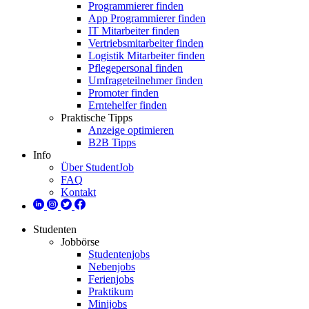
Programmierer finden
App Programmierer finden
IT Mitarbeiter finden
Vertriebsmitarbeiter finden
Logistik Mitarbeiter finden
Pflegepersonal finden
Umfrageteilnehmer finden
Promoter finden
Erntehelfer finden
Praktische Tipps
Anzeige optimieren
B2B Tipps
Info
Über StudentJob
FAQ
Kontakt
Studenten
Jobbörse
Studentenjobs
Nebenjobs
Ferienjobs
Praktikum
Minijobs