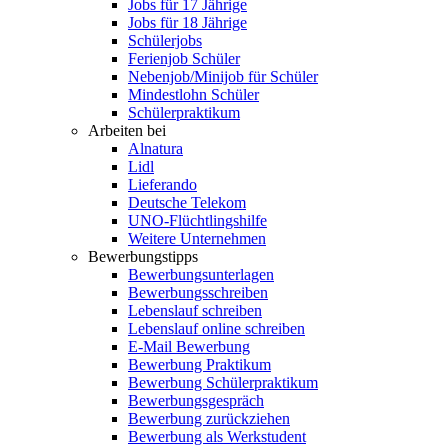
Jobs für 17 Jährige
Jobs für 18 Jährige
Schülerjobs
Ferienjob Schüler
Nebenjob/Minijob für Schüler
Mindestlohn Schüler
Schülerpraktikum
Arbeiten bei
Alnatura
Lidl
Lieferando
Deutsche Telekom
UNO-Flüchtlingshilfe
Weitere Unternehmen
Bewerbungstipps
Bewerbungsunterlagen
Bewerbungsschreiben
Lebenslauf schreiben
Lebenslauf online schreiben
E-Mail Bewerbung
Bewerbung Praktikum
Bewerbung Schülerpraktikum
Bewerbungsgespräch
Bewerbung zurückziehen
Bewerbung als Werkstudent