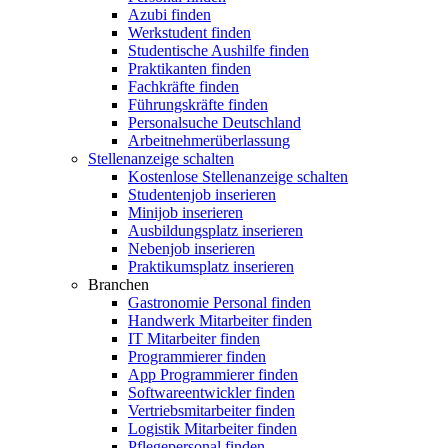
Azubi finden
Werkstudent finden
Studentische Aushilfe finden
Praktikanten finden
Fachkräfte finden
Führungskräfte finden
Personalsuche Deutschland
Arbeitnehmerüberlassung
Stellenanzeige schalten
Kostenlose Stellenanzeige schalten
Studentenjob inserieren
Minijob inserieren
Ausbildungsplatz inserieren
Nebenjob inserieren
Praktikumsplatz inserieren
Branchen
Gastronomie Personal finden
Handwerk Mitarbeiter finden
IT Mitarbeiter finden
Programmierer finden
App Programmierer finden
Softwareentwickler finden
Vertriebsmitarbeiter finden
Logistik Mitarbeiter finden
Pflegepersonal finden