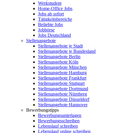
Werkstudent
Home-Office Jobs
Jobs ab sofort
Tätigkeitsbereiche
Beliebte Jobs
Jobbörse
Jobs Deutschland
Stellenangebote
Stellenangebote je Stadt
Stellenangebote je Bundesland
Stellenangebote Berlin
Stellenangebote Köln
Stellenangebote München
Stellenangebote Hamburg
Stellenangebote Frankfurt
Stellenangebote Stuttgart
Stellenangebote Dortmund
Stellenangebote Nürnberg
Stellenangebote Düsseldorf
Stellenangebote Hannover
Bewerbungstipps
Bewerbungsunterlagen
Bewerbungsschreiben
Lebenslauf schreiben
Lebenslauf online schreiben