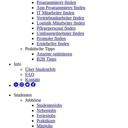
Programmierer finden
App Programmierer finden
IT Mitarbeiter finden
Vertriebsmitarbeiter finden
Logistik Mitarbeiter finden
Pflegepersonal finden
Umfrageteilnehmer finden
Promoter finden
Erntehelfer finden
Praktische Tipps
Anzeige optimieren
B2B Tipps
Info
Über StudentJob
FAQ
Kontakt
Studenten
Jobbörse
Studentenjobs
Nebenjobs
Ferienjobs
Praktikum
Minijobs