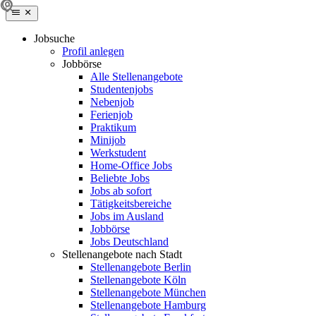
Jobsuche
Profil anlegen
Jobbörse
Alle Stellenangebote
Studentenjobs
Nebenjob
Ferienjob
Praktikum
Minijob
Werkstudent
Home-Office Jobs
Beliebte Jobs
Jobs ab sofort
Tätigkeitsbereiche
Jobs im Ausland
Jobbörse
Jobs Deutschland
Stellenangebote nach Stadt
Stellenangebote Berlin
Stellenangebote Köln
Stellenangebote München
Stellenangebote Hamburg