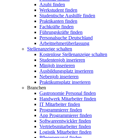
Azubi finden
Werkstudent finden
Studentische Aushilfe finden
Praktikanten finden
Fachkräfte finden
Führungskräfte finden
Personalsuche Deutschland
Arbeitnehmerüberlassung
Stellenanzeige schalten
Kostenlose Stellenanzeige schalten
Studentenjob inserieren
Minijob inserieren
Ausbildungsplatz inserieren
Nebenjob inserieren
Praktikumsplatz inserieren
Branchen
Gastronomie Personal finden
Handwerk Mitarbeiter finden
IT Mitarbeiter finden
Programmierer finden
App Programmierer finden
Softwareentwickler finden
Vertriebsmitarbeiter finden
Logistik Mitarbeiter finden
Pflegepersonal finden