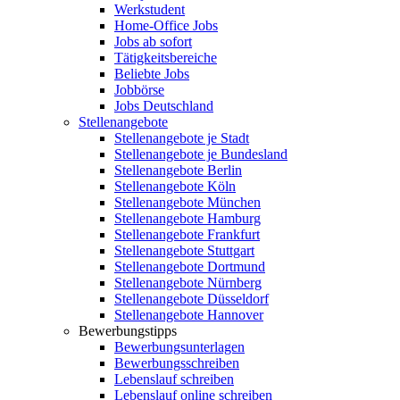
Werkstudent
Home-Office Jobs
Jobs ab sofort
Tätigkeitsbereiche
Beliebte Jobs
Jobbörse
Jobs Deutschland
Stellenangebote
Stellenangebote je Stadt
Stellenangebote je Bundesland
Stellenangebote Berlin
Stellenangebote Köln
Stellenangebote München
Stellenangebote Hamburg
Stellenangebote Frankfurt
Stellenangebote Stuttgart
Stellenangebote Dortmund
Stellenangebote Nürnberg
Stellenangebote Düsseldorf
Stellenangebote Hannover
Bewerbungstipps
Bewerbungsunterlagen
Bewerbungsschreiben
Lebenslauf schreiben
Lebenslauf online schreiben