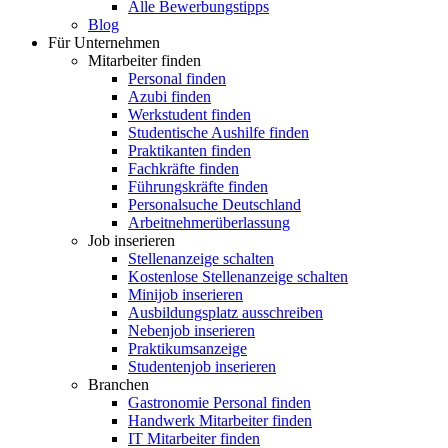
Alle Bewerbungstipps
Blog
Für Unternehmen
Mitarbeiter finden
Personal finden
Azubi finden
Werkstudent finden
Studentische Aushilfe finden
Praktikanten finden
Fachkräfte finden
Führungskräfte finden
Personalsuche Deutschland
Arbeitnehmerüberlassung
Job inserieren
Stellenanzeige schalten
Kostenlose Stellenanzeige schalten
Minijob inserieren
Ausbildungsplatz ausschreiben
Nebenjob inserieren
Praktikumsanzeige
Studentenjob inserieren
Branchen
Gastronomie Personal finden
Handwerk Mitarbeiter finden
IT Mitarbeiter finden