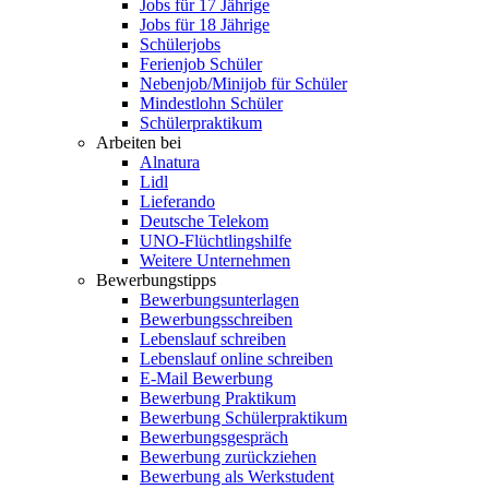
Jobs für 17 Jährige
Jobs für 18 Jährige
Schülerjobs
Ferienjob Schüler
Nebenjob/Minijob für Schüler
Mindestlohn Schüler
Schülerpraktikum
Arbeiten bei
Alnatura
Lidl
Lieferando
Deutsche Telekom
UNO-Flüchtlingshilfe
Weitere Unternehmen
Bewerbungstipps
Bewerbungsunterlagen
Bewerbungsschreiben
Lebenslauf schreiben
Lebenslauf online schreiben
E-Mail Bewerbung
Bewerbung Praktikum
Bewerbung Schülerpraktikum
Bewerbungsgespräch
Bewerbung zurückziehen
Bewerbung als Werkstudent