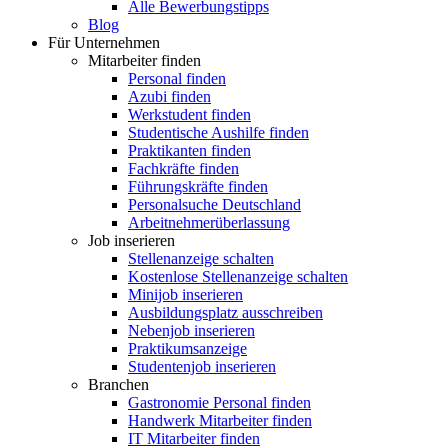
Alle Bewerbungstipps
Blog
Für Unternehmen
Mitarbeiter finden
Personal finden
Azubi finden
Werkstudent finden
Studentische Aushilfe finden
Praktikanten finden
Fachkräfte finden
Führungskräfte finden
Personalsuche Deutschland
Arbeitnehmerüberlassung
Job inserieren
Stellenanzeige schalten
Kostenlose Stellenanzeige schalten
Minijob inserieren
Ausbildungsplatz ausschreiben
Nebenjob inserieren
Praktikumsanzeige
Studentenjob inserieren
Branchen
Gastronomie Personal finden
Handwerk Mitarbeiter finden
IT Mitarbeiter finden