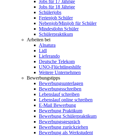
Jobs für 17 Jährige
Jobs für 18 Jährige
Schülerjobs
Ferienjob Schüler
Nebenjob/Minijob für Schüler
Mindestlohn Schüler
Schülerpraktikum
Arbeiten bei
Alnatura
Lidl
Lieferando
Deutsche Telekom
UNO-Flüchtlingshilfe
Weitere Unternehmen
Bewerbungstipps
Bewerbungsunterlagen
Bewerbungsschreiben
Lebenslauf schreiben
Lebenslauf online schreiben
E-Mail Bewerbung
Bewerbung Praktikum
Bewerbung Schülerpraktikum
Bewerbungsgespräch
Bewerbung zurückziehen
Bewerbung als Werkstudent