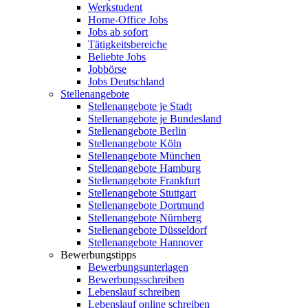
Werkstudent
Home-Office Jobs
Jobs ab sofort
Tätigkeitsbereiche
Beliebte Jobs
Jobbörse
Jobs Deutschland
Stellenangebote
Stellenangebote je Stadt
Stellenangebote je Bundesland
Stellenangebote Berlin
Stellenangebote Köln
Stellenangebote München
Stellenangebote Hamburg
Stellenangebote Frankfurt
Stellenangebote Stuttgart
Stellenangebote Dortmund
Stellenangebote Nürnberg
Stellenangebote Düsseldorf
Stellenangebote Hannover
Bewerbungstipps
Bewerbungsunterlagen
Bewerbungsschreiben
Lebenslauf schreiben
Lebenslauf online schreiben