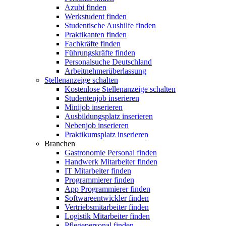
Azubi finden
Werkstudent finden
Studentische Aushilfe finden
Praktikanten finden
Fachkräfte finden
Führungskräfte finden
Personalsuche Deutschland
Arbeitnehmerüberlassung
Stellenanzeige schalten
Kostenlose Stellenanzeige schalten
Studentenjob inserieren
Minijob inserieren
Ausbildungsplatz inserieren
Nebenjob inserieren
Praktikumsplatz inserieren
Branchen
Gastronomie Personal finden
Handwerk Mitarbeiter finden
IT Mitarbeiter finden
Programmierer finden
App Programmierer finden
Softwareentwickler finden
Vertriebsmitarbeiter finden
Logistik Mitarbeiter finden
Pflegepersonal finden