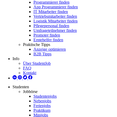
Programmierer finden
App Programmierer finden
IT Mitarbeiter finden
Vertriebsmitarbeiter finden
Logistik Mitarbeiter finden
Pflegepersonal finden
Umfrageteilnehmer finden
Promoter finden
Erntehelfer finden
Praktische Tipps
Anzeige optimieren
B2B Tipps
Info
Über StudentJob
FAQ
Kontakt
Studenten
Jobbörse
Studentenjobs
Nebenjobs
Ferienjobs
Praktikum
Minijobs