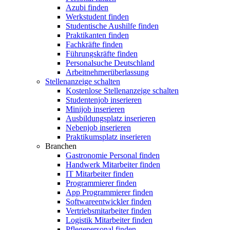
Azubi finden
Werkstudent finden
Studentische Aushilfe finden
Praktikanten finden
Fachkräfte finden
Führungskräfte finden
Personalsuche Deutschland
Arbeitnehmerüberlassung
Stellenanzeige schalten
Kostenlose Stellenanzeige schalten
Studentenjob inserieren
Minijob inserieren
Ausbildungsplatz inserieren
Nebenjob inserieren
Praktikumsplatz inserieren
Branchen
Gastronomie Personal finden
Handwerk Mitarbeiter finden
IT Mitarbeiter finden
Programmierer finden
App Programmierer finden
Softwareentwickler finden
Vertriebsmitarbeiter finden
Logistik Mitarbeiter finden
Pflegepersonal finden