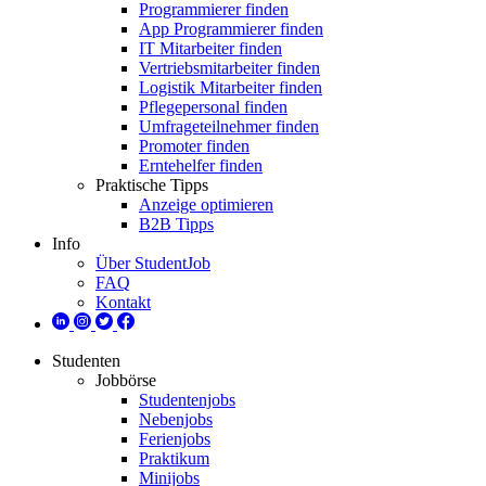
Programmierer finden
App Programmierer finden
IT Mitarbeiter finden
Vertriebsmitarbeiter finden
Logistik Mitarbeiter finden
Pflegepersonal finden
Umfrageteilnehmer finden
Promoter finden
Erntehelfer finden
Praktische Tipps
Anzeige optimieren
B2B Tipps
Info
Über StudentJob
FAQ
Kontakt
Studenten
Jobbörse
Studentenjobs
Nebenjobs
Ferienjobs
Praktikum
Minijobs