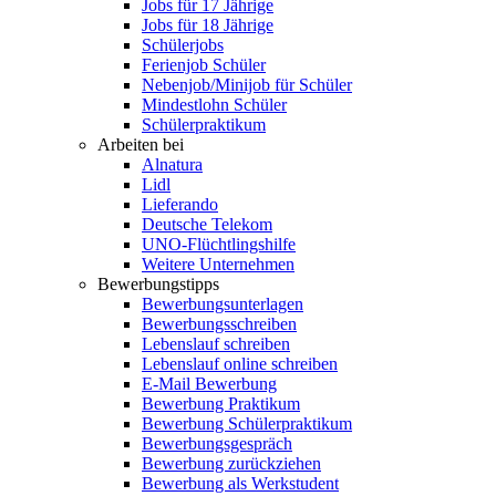
Jobs für 17 Jährige
Jobs für 18 Jährige
Schülerjobs
Ferienjob Schüler
Nebenjob/Minijob für Schüler
Mindestlohn Schüler
Schülerpraktikum
Arbeiten bei
Alnatura
Lidl
Lieferando
Deutsche Telekom
UNO-Flüchtlingshilfe
Weitere Unternehmen
Bewerbungstipps
Bewerbungsunterlagen
Bewerbungsschreiben
Lebenslauf schreiben
Lebenslauf online schreiben
E-Mail Bewerbung
Bewerbung Praktikum
Bewerbung Schülerpraktikum
Bewerbungsgespräch
Bewerbung zurückziehen
Bewerbung als Werkstudent