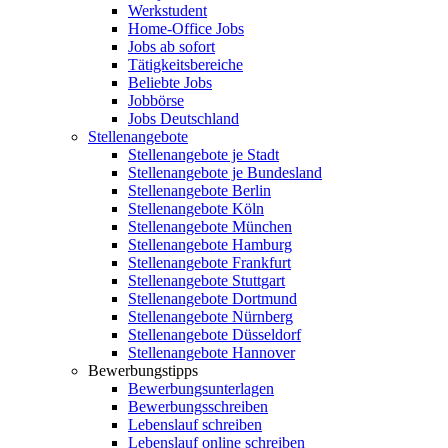
Werkstudent
Home-Office Jobs
Jobs ab sofort
Tätigkeitsbereiche
Beliebte Jobs
Jobbörse
Jobs Deutschland
Stellenangebote
Stellenangebote je Stadt
Stellenangebote je Bundesland
Stellenangebote Berlin
Stellenangebote Köln
Stellenangebote München
Stellenangebote Hamburg
Stellenangebote Frankfurt
Stellenangebote Stuttgart
Stellenangebote Dortmund
Stellenangebote Nürnberg
Stellenangebote Düsseldorf
Stellenangebote Hannover
Bewerbungstipps
Bewerbungsunterlagen
Bewerbungsschreiben
Lebenslauf schreiben
Lebenslauf online schreiben