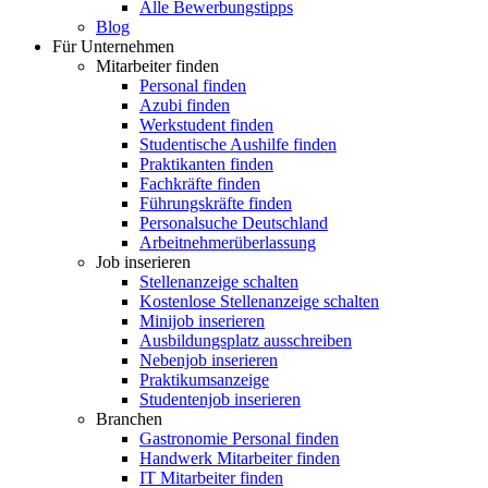
Alle Bewerbungstipps
Blog
Für Unternehmen
Mitarbeiter finden
Personal finden
Azubi finden
Werkstudent finden
Studentische Aushilfe finden
Praktikanten finden
Fachkräfte finden
Führungskräfte finden
Personalsuche Deutschland
Arbeitnehmerüberlassung
Job inserieren
Stellenanzeige schalten
Kostenlose Stellenanzeige schalten
Minijob inserieren
Ausbildungsplatz ausschreiben
Nebenjob inserieren
Praktikumsanzeige
Studentenjob inserieren
Branchen
Gastronomie Personal finden
Handwerk Mitarbeiter finden
IT Mitarbeiter finden