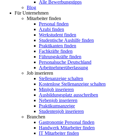
Alle Bewerbungstipps
Blog
Für Unternehmen
Mitarbeiter finden
Personal finden
Azubi finden
Werkstudent finden
Studentische Aushilfe finden
Praktikanten finden
Fachkräfte finden
Führungskräfte finden
Personalsuche Deutschland
Arbeitnehmerüberlassung
Job inserieren
Stellenanzeige schalten
Kostenlose Stellenanzeige schalten
Minijob inserieren
Ausbildungsplatz ausschreiben
Nebenjob inserieren
Praktikumsanzeige
Studentenjob inserieren
Branchen
Gastronomie Personal finden
Handwerk Mitarbeiter finden
IT Mitarbeiter finden