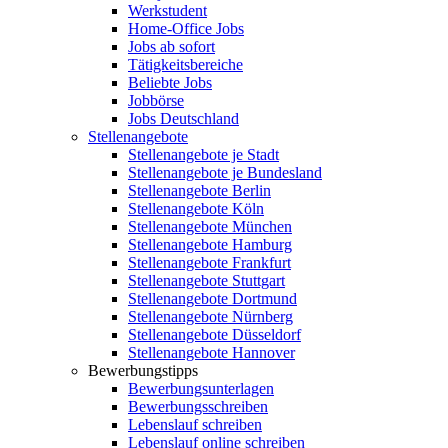
Werkstudent
Home-Office Jobs
Jobs ab sofort
Tätigkeitsbereiche
Beliebte Jobs
Jobbörse
Jobs Deutschland
Stellenangebote
Stellenangebote je Stadt
Stellenangebote je Bundesland
Stellenangebote Berlin
Stellenangebote Köln
Stellenangebote München
Stellenangebote Hamburg
Stellenangebote Frankfurt
Stellenangebote Stuttgart
Stellenangebote Dortmund
Stellenangebote Nürnberg
Stellenangebote Düsseldorf
Stellenangebote Hannover
Bewerbungstipps
Bewerbungsunterlagen
Bewerbungsschreiben
Lebenslauf schreiben
Lebenslauf online schreiben