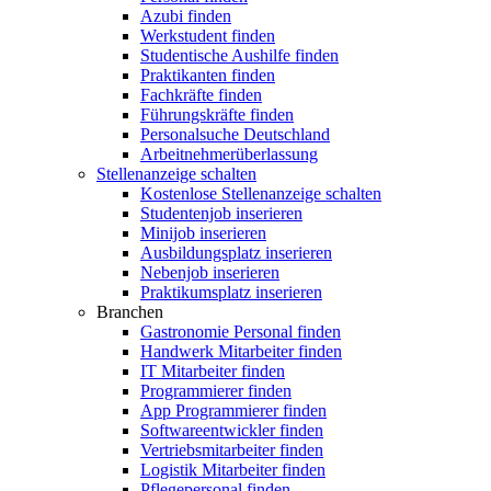
Azubi finden
Werkstudent finden
Studentische Aushilfe finden
Praktikanten finden
Fachkräfte finden
Führungskräfte finden
Personalsuche Deutschland
Arbeitnehmerüberlassung
Stellenanzeige schalten
Kostenlose Stellenanzeige schalten
Studentenjob inserieren
Minijob inserieren
Ausbildungsplatz inserieren
Nebenjob inserieren
Praktikumsplatz inserieren
Branchen
Gastronomie Personal finden
Handwerk Mitarbeiter finden
IT Mitarbeiter finden
Programmierer finden
App Programmierer finden
Softwareentwickler finden
Vertriebsmitarbeiter finden
Logistik Mitarbeiter finden
Pflegepersonal finden