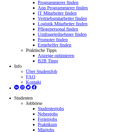
Programmierer finden
App Programmierer finden
IT Mitarbeiter finden
Vertriebsmitarbeiter finden
Logistik Mitarbeiter finden
Pflegepersonal finden
Umfrageteilnehmer finden
Promoter finden
Erntehelfer finden
Praktische Tipps
Anzeige optimieren
B2B Tipps
Info
Über StudentJob
FAQ
Kontakt
Studenten
Jobbörse
Studentenjobs
Nebenjobs
Ferienjobs
Praktikum
Minijobs