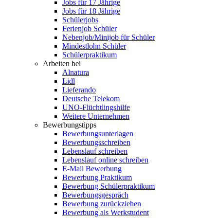
Jobs für 17 Jährige
Jobs für 18 Jährige
Schülerjobs
Ferienjob Schüler
Nebenjob/Minijob für Schüler
Mindestlohn Schüler
Schülerpraktikum
Arbeiten bei
Alnatura
Lidl
Lieferando
Deutsche Telekom
UNO-Flüchtlingshilfe
Weitere Unternehmen
Bewerbungstipps
Bewerbungsunterlagen
Bewerbungsschreiben
Lebenslauf schreiben
Lebenslauf online schreiben
E-Mail Bewerbung
Bewerbung Praktikum
Bewerbung Schülerpraktikum
Bewerbungsgespräch
Bewerbung zurückziehen
Bewerbung als Werkstudent