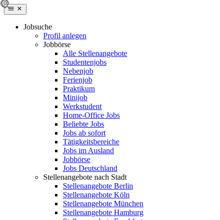
Jobsuche
Profil anlegen
Jobbörse
Alle Stellenangebote
Studentenjobs
Nebenjob
Ferienjob
Praktikum
Minijob
Werkstudent
Home-Office Jobs
Beliebte Jobs
Jobs ab sofort
Tätigkeitsbereiche
Jobs im Ausland
Jobbörse
Jobs Deutschland
Stellenangebote nach Stadt
Stellenangebote Berlin
Stellenangebote Köln
Stellenangebote München
Stellenangebote Hamburg