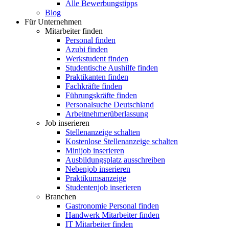
Alle Bewerbungstipps
Blog
Für Unternehmen
Mitarbeiter finden
Personal finden
Azubi finden
Werkstudent finden
Studentische Aushilfe finden
Praktikanten finden
Fachkräfte finden
Führungskräfte finden
Personalsuche Deutschland
Arbeitnehmerüberlassung
Job inserieren
Stellenanzeige schalten
Kostenlose Stellenanzeige schalten
Minijob inserieren
Ausbildungsplatz ausschreiben
Nebenjob inserieren
Praktikumsanzeige
Studentenjob inserieren
Branchen
Gastronomie Personal finden
Handwerk Mitarbeiter finden
IT Mitarbeiter finden