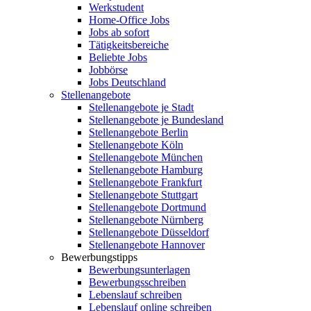
Werkstudent
Home-Office Jobs
Jobs ab sofort
Tätigkeitsbereiche
Beliebte Jobs
Jobbörse
Jobs Deutschland
Stellenangebote
Stellenangebote je Stadt
Stellenangebote je Bundesland
Stellenangebote Berlin
Stellenangebote Köln
Stellenangebote München
Stellenangebote Hamburg
Stellenangebote Frankfurt
Stellenangebote Stuttgart
Stellenangebote Dortmund
Stellenangebote Nürnberg
Stellenangebote Düsseldorf
Stellenangebote Hannover
Bewerbungstipps
Bewerbungsunterlagen
Bewerbungsschreiben
Lebenslauf schreiben
Lebenslauf online schreiben