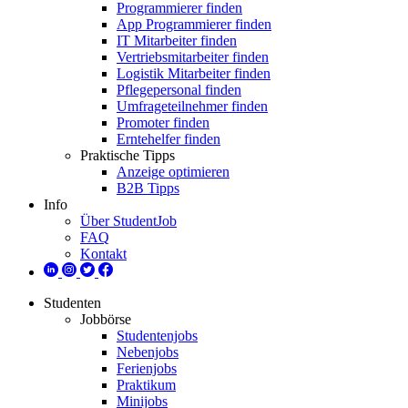
Programmierer finden
App Programmierer finden
IT Mitarbeiter finden
Vertriebsmitarbeiter finden
Logistik Mitarbeiter finden
Pflegepersonal finden
Umfrageteilnehmer finden
Promoter finden
Erntehelfer finden
Praktische Tipps
Anzeige optimieren
B2B Tipps
Info
Über StudentJob
FAQ
Kontakt
Studenten
Jobbörse
Studentenjobs
Nebenjobs
Ferienjobs
Praktikum
Minijobs