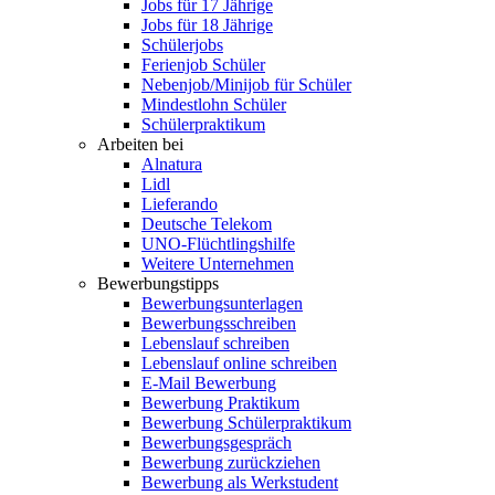
Jobs für 17 Jährige
Jobs für 18 Jährige
Schülerjobs
Ferienjob Schüler
Nebenjob/Minijob für Schüler
Mindestlohn Schüler
Schülerpraktikum
Arbeiten bei
Alnatura
Lidl
Lieferando
Deutsche Telekom
UNO-Flüchtlingshilfe
Weitere Unternehmen
Bewerbungstipps
Bewerbungsunterlagen
Bewerbungsschreiben
Lebenslauf schreiben
Lebenslauf online schreiben
E-Mail Bewerbung
Bewerbung Praktikum
Bewerbung Schülerpraktikum
Bewerbungsgespräch
Bewerbung zurückziehen
Bewerbung als Werkstudent