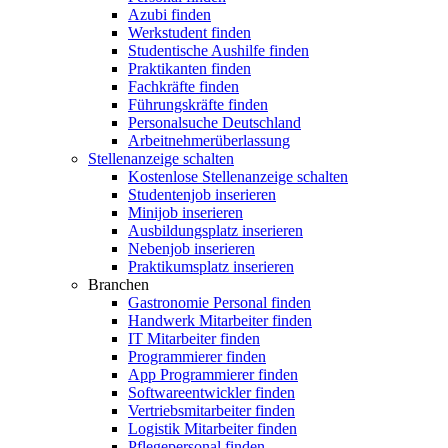
Azubi finden
Werkstudent finden
Studentische Aushilfe finden
Praktikanten finden
Fachkräfte finden
Führungskräfte finden
Personalsuche Deutschland
Arbeitnehmerüberlassung
Stellenanzeige schalten
Kostenlose Stellenanzeige schalten
Studentenjob inserieren
Minijob inserieren
Ausbildungsplatz inserieren
Nebenjob inserieren
Praktikumsplatz inserieren
Branchen
Gastronomie Personal finden
Handwerk Mitarbeiter finden
IT Mitarbeiter finden
Programmierer finden
App Programmierer finden
Softwareentwickler finden
Vertriebsmitarbeiter finden
Logistik Mitarbeiter finden
Pflegepersonal finden