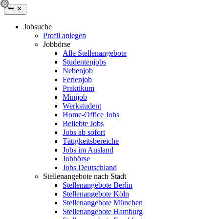
Jobsuche
Profil anlegen
Jobbörse
Alle Stellenangebote
Studentenjobs
Nebenjob
Ferienjob
Praktikum
Minijob
Werkstudent
Home-Office Jobs
Beliebte Jobs
Jobs ab sofort
Tätigkeitsbereiche
Jobs im Ausland
Jobbörse
Jobs Deutschland
Stellenangebote nach Stadt
Stellenangebote Berlin
Stellenangebote Köln
Stellenangebote München
Stellenangebote Hamburg