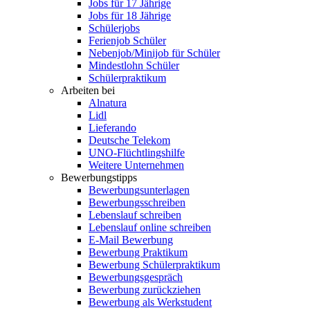
Jobs für 17 Jährige
Jobs für 18 Jährige
Schülerjobs
Ferienjob Schüler
Nebenjob/Minijob für Schüler
Mindestlohn Schüler
Schülerpraktikum
Arbeiten bei
Alnatura
Lidl
Lieferando
Deutsche Telekom
UNO-Flüchtlingshilfe
Weitere Unternehmen
Bewerbungstipps
Bewerbungsunterlagen
Bewerbungsschreiben
Lebenslauf schreiben
Lebenslauf online schreiben
E-Mail Bewerbung
Bewerbung Praktikum
Bewerbung Schülerpraktikum
Bewerbungsgespräch
Bewerbung zurückziehen
Bewerbung als Werkstudent