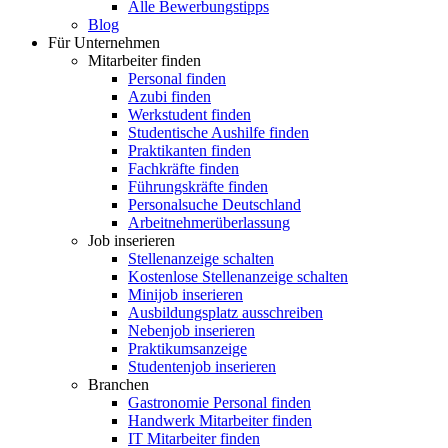
Alle Bewerbungstipps
Blog
Für Unternehmen
Mitarbeiter finden
Personal finden
Azubi finden
Werkstudent finden
Studentische Aushilfe finden
Praktikanten finden
Fachkräfte finden
Führungskräfte finden
Personalsuche Deutschland
Arbeitnehmerüberlassung
Job inserieren
Stellenanzeige schalten
Kostenlose Stellenanzeige schalten
Minijob inserieren
Ausbildungsplatz ausschreiben
Nebenjob inserieren
Praktikumsanzeige
Studentenjob inserieren
Branchen
Gastronomie Personal finden
Handwerk Mitarbeiter finden
IT Mitarbeiter finden