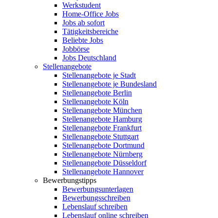
Werkstudent
Home-Office Jobs
Jobs ab sofort
Tätigkeitsbereiche
Beliebte Jobs
Jobbörse
Jobs Deutschland
Stellenangebote
Stellenangebote je Stadt
Stellenangebote je Bundesland
Stellenangebote Berlin
Stellenangebote Köln
Stellenangebote München
Stellenangebote Hamburg
Stellenangebote Frankfurt
Stellenangebote Stuttgart
Stellenangebote Dortmund
Stellenangebote Nürnberg
Stellenangebote Düsseldorf
Stellenangebote Hannover
Bewerbungstipps
Bewerbungsunterlagen
Bewerbungsschreiben
Lebenslauf schreiben
Lebenslauf online schreiben