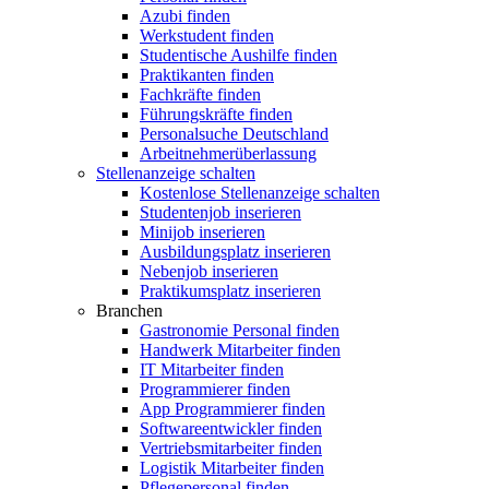
Azubi finden
Werkstudent finden
Studentische Aushilfe finden
Praktikanten finden
Fachkräfte finden
Führungskräfte finden
Personalsuche Deutschland
Arbeitnehmerüberlassung
Stellenanzeige schalten
Kostenlose Stellenanzeige schalten
Studentenjob inserieren
Minijob inserieren
Ausbildungsplatz inserieren
Nebenjob inserieren
Praktikumsplatz inserieren
Branchen
Gastronomie Personal finden
Handwerk Mitarbeiter finden
IT Mitarbeiter finden
Programmierer finden
App Programmierer finden
Softwareentwickler finden
Vertriebsmitarbeiter finden
Logistik Mitarbeiter finden
Pflegepersonal finden