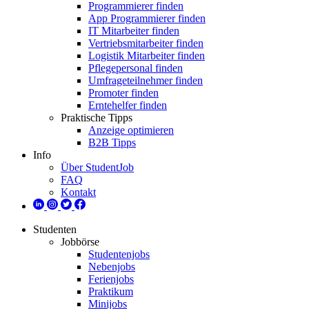
Programmierer finden
App Programmierer finden
IT Mitarbeiter finden
Vertriebsmitarbeiter finden
Logistik Mitarbeiter finden
Pflegepersonal finden
Umfrageteilnehmer finden
Promoter finden
Erntehelfer finden
Praktische Tipps
Anzeige optimieren
B2B Tipps
Info
Über StudentJob
FAQ
Kontakt
Studenten
Jobbörse
Studentenjobs
Nebenjobs
Ferienjobs
Praktikum
Minijobs