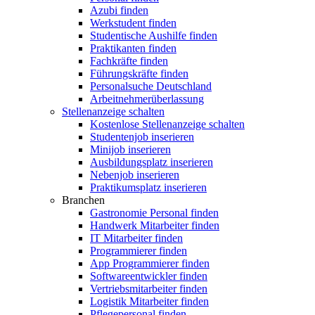
Azubi finden
Werkstudent finden
Studentische Aushilfe finden
Praktikanten finden
Fachkräfte finden
Führungskräfte finden
Personalsuche Deutschland
Arbeitnehmerüberlassung
Stellenanzeige schalten
Kostenlose Stellenanzeige schalten
Studentenjob inserieren
Minijob inserieren
Ausbildungsplatz inserieren
Nebenjob inserieren
Praktikumsplatz inserieren
Branchen
Gastronomie Personal finden
Handwerk Mitarbeiter finden
IT Mitarbeiter finden
Programmierer finden
App Programmierer finden
Softwareentwickler finden
Vertriebsmitarbeiter finden
Logistik Mitarbeiter finden
Pflegepersonal finden