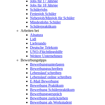
Jobs für 17 Jährige
Jobs für 18 Jährige
Schülerjobs
Ferienjob Schüler
Nebenjob/Minijob für Schüler
Mindestlohn Schüler
Schülerpraktikum
Arbeiten bei
Alnatura
Lidl
Lieferando
Deutsche Telekom
UNO-Flüchtlingshilfe
Weitere Unternehmen
Bewerbungstipps
Bewerbungsunterlagen
Bewerbungsschreiben
Lebenslauf schreiben
Lebenslauf online schreiben
E-Mail Bewerbung
Bewerbung Praktikum
Bewerbung Schülerpraktikum
Bewerbungsgespräch
Bewerbung zurückziehen
Bewerbung als Werkstudent