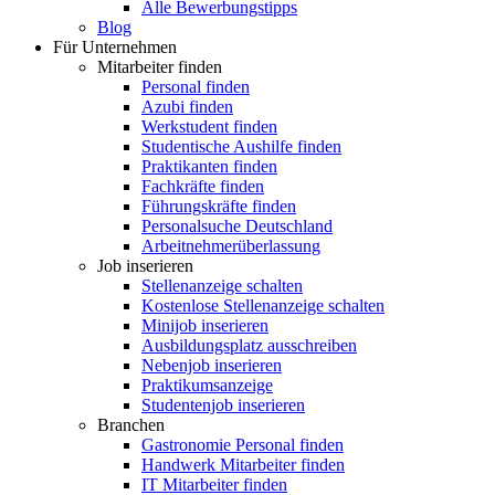
Alle Bewerbungstipps
Blog
Für Unternehmen
Mitarbeiter finden
Personal finden
Azubi finden
Werkstudent finden
Studentische Aushilfe finden
Praktikanten finden
Fachkräfte finden
Führungskräfte finden
Personalsuche Deutschland
Arbeitnehmerüberlassung
Job inserieren
Stellenanzeige schalten
Kostenlose Stellenanzeige schalten
Minijob inserieren
Ausbildungsplatz ausschreiben
Nebenjob inserieren
Praktikumsanzeige
Studentenjob inserieren
Branchen
Gastronomie Personal finden
Handwerk Mitarbeiter finden
IT Mitarbeiter finden