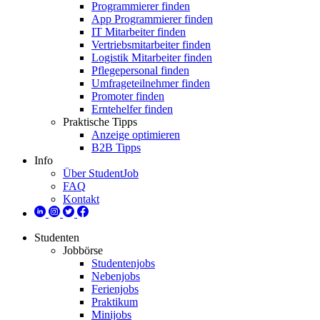
Programmierer finden
App Programmierer finden
IT Mitarbeiter finden
Vertriebsmitarbeiter finden
Logistik Mitarbeiter finden
Pflegepersonal finden
Umfrageteilnehmer finden
Promoter finden
Erntehelfer finden
Praktische Tipps
Anzeige optimieren
B2B Tipps
Info
Über StudentJob
FAQ
Kontakt
Studenten
Jobbörse
Studentenjobs
Nebenjobs
Ferienjobs
Praktikum
Minijobs