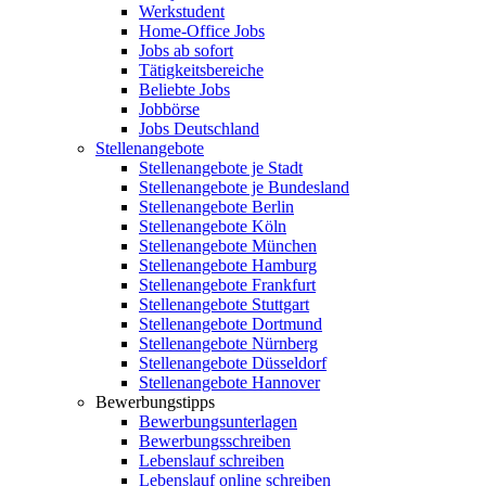
Werkstudent
Home-Office Jobs
Jobs ab sofort
Tätigkeitsbereiche
Beliebte Jobs
Jobbörse
Jobs Deutschland
Stellenangebote
Stellenangebote je Stadt
Stellenangebote je Bundesland
Stellenangebote Berlin
Stellenangebote Köln
Stellenangebote München
Stellenangebote Hamburg
Stellenangebote Frankfurt
Stellenangebote Stuttgart
Stellenangebote Dortmund
Stellenangebote Nürnberg
Stellenangebote Düsseldorf
Stellenangebote Hannover
Bewerbungstipps
Bewerbungsunterlagen
Bewerbungsschreiben
Lebenslauf schreiben
Lebenslauf online schreiben