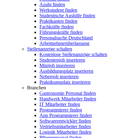
Azubi finden
Werkstudent finden
Studentische Aushilfe finden
Praktikanten finden
Fachkräfte finden
Führungskräfte finden
Personalsuche Deutschland
Arbeitnehmerüberlassung
Stellenanzeige schalten
Kostenlose Stellenanzeige schalten
Studentenjob inserieren
Minijob inserieren
Ausbildungsplatz inserieren
Nebenjob inserieren
Praktikumsplatz inserieren
Branchen
Gastronomie Personal finden
Handwerk Mitarbeiter finden
IT Mitarbeiter finden
Programmierer finden
App Programmierer finden
Softwareentwickler finden
Vertriebsmitarbeiter finden
Logistik Mitarbeiter finden
Pflegepersonal finden