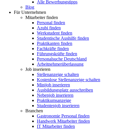
Alle Bewerbungstipps
Blog
Für Unternehmen
Mitarbeiter finden
Personal finden
Azubi finden
Werkstudent finden
Studentische Aushilfe finden
Praktikanten finden
Fachkräfte finden
Führungskräfte finden
Personalsuche Deutschland
Arbeitnehmerüberlassung
Job inserieren
Stellenanzeige schalten
Kostenlose Stellenanzeige schalten
Minijob inserieren
Ausbildungsplatz ausschreiben
Nebenjob inserieren
Praktikumsanzeige
Studentenjob inserieren
Branchen
Gastronomie Personal finden
Handwerk Mitarbeiter finden
IT Mitarbeiter finden