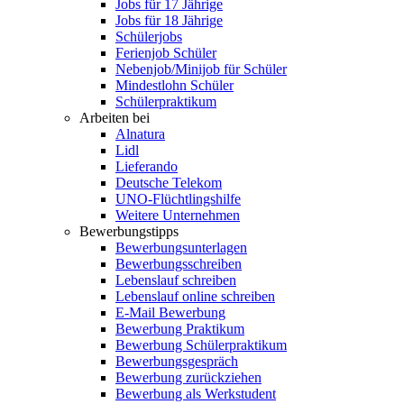
Jobs für 17 Jährige
Jobs für 18 Jährige
Schülerjobs
Ferienjob Schüler
Nebenjob/Minijob für Schüler
Mindestlohn Schüler
Schülerpraktikum
Arbeiten bei
Alnatura
Lidl
Lieferando
Deutsche Telekom
UNO-Flüchtlingshilfe
Weitere Unternehmen
Bewerbungstipps
Bewerbungsunterlagen
Bewerbungsschreiben
Lebenslauf schreiben
Lebenslauf online schreiben
E-Mail Bewerbung
Bewerbung Praktikum
Bewerbung Schülerpraktikum
Bewerbungsgespräch
Bewerbung zurückziehen
Bewerbung als Werkstudent