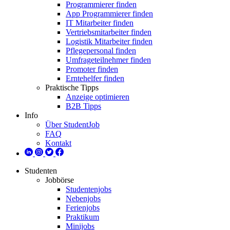
Programmierer finden
App Programmierer finden
IT Mitarbeiter finden
Vertriebsmitarbeiter finden
Logistik Mitarbeiter finden
Pflegepersonal finden
Umfrageteilnehmer finden
Promoter finden
Erntehelfer finden
Praktische Tipps
Anzeige optimieren
B2B Tipps
Info
Über StudentJob
FAQ
Kontakt
Studenten
Jobbörse
Studentenjobs
Nebenjobs
Ferienjobs
Praktikum
Minijobs