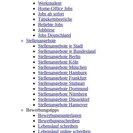
Werkstudent
Home-Office Jobs
Jobs ab sofort
Tätigkeitsbereiche
Beliebte Jobs
Jobbörse
Jobs Deutschland
Stellenangebote
Stellenangebote je Stadt
Stellenangebote je Bundesland
Stellenangebote Berlin
Stellenangebote Köln
Stellenangebote München
Stellenangebote Hamburg
Stellenangebote Frankfurt
Stellenangebote Stuttgart
Stellenangebote Dortmund
Stellenangebote Nürnberg
Stellenangebote Düsseldorf
Stellenangebote Hannover
Bewerbungstipps
Bewerbungsunterlagen
Bewerbungsschreiben
Lebenslauf schreiben
Lebenslauf online schreiben