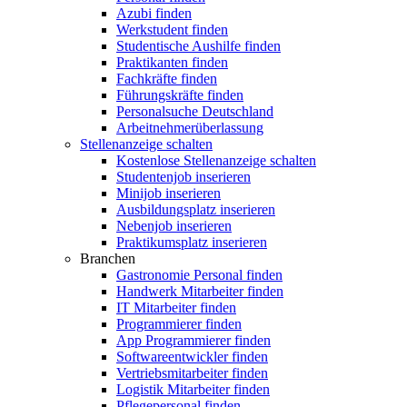
Azubi finden
Werkstudent finden
Studentische Aushilfe finden
Praktikanten finden
Fachkräfte finden
Führungskräfte finden
Personalsuche Deutschland
Arbeitnehmerüberlassung
Stellenanzeige schalten
Kostenlose Stellenanzeige schalten
Studentenjob inserieren
Minijob inserieren
Ausbildungsplatz inserieren
Nebenjob inserieren
Praktikumsplatz inserieren
Branchen
Gastronomie Personal finden
Handwerk Mitarbeiter finden
IT Mitarbeiter finden
Programmierer finden
App Programmierer finden
Softwareentwickler finden
Vertriebsmitarbeiter finden
Logistik Mitarbeiter finden
Pflegepersonal finden