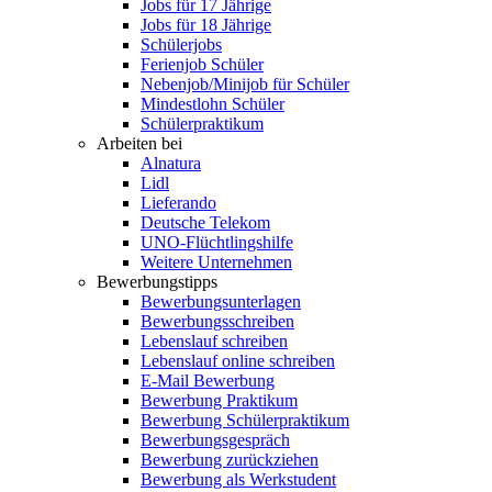
Jobs für 17 Jährige
Jobs für 18 Jährige
Schülerjobs
Ferienjob Schüler
Nebenjob/Minijob für Schüler
Mindestlohn Schüler
Schülerpraktikum
Arbeiten bei
Alnatura
Lidl
Lieferando
Deutsche Telekom
UNO-Flüchtlingshilfe
Weitere Unternehmen
Bewerbungstipps
Bewerbungsunterlagen
Bewerbungsschreiben
Lebenslauf schreiben
Lebenslauf online schreiben
E-Mail Bewerbung
Bewerbung Praktikum
Bewerbung Schülerpraktikum
Bewerbungsgespräch
Bewerbung zurückziehen
Bewerbung als Werkstudent