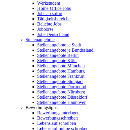
Werkstudent
Home-Office Jobs
Jobs ab sofort
Tätigkeitsbereiche
Beliebte Jobs
Jobbörse
Jobs Deutschland
Stellenangebote
Stellenangebote je Stadt
Stellenangebote je Bundesland
Stellenangebote Berlin
Stellenangebote Köln
Stellenangebote München
Stellenangebote Hamburg
Stellenangebote Frankfurt
Stellenangebote Stuttgart
Stellenangebote Dortmund
Stellenangebote Nürnberg
Stellenangebote Düsseldorf
Stellenangebote Hannover
Bewerbungstipps
Bewerbungsunterlagen
Bewerbungsschreiben
Lebenslauf schreiben
Lebenslauf online schreiben