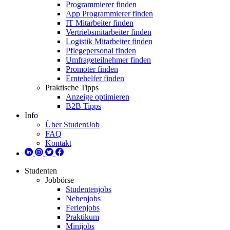
Programmierer finden
App Programmierer finden
IT Mitarbeiter finden
Vertriebsmitarbeiter finden
Logistik Mitarbeiter finden
Pflegepersonal finden
Umfrageteilnehmer finden
Promoter finden
Erntehelfer finden
Praktische Tipps
Anzeige optimieren
B2B Tipps
Info
Über StudentJob
FAQ
Kontakt
Studenten
Jobbörse
Studentenjobs
Nebenjobs
Ferienjobs
Praktikum
Minijobs