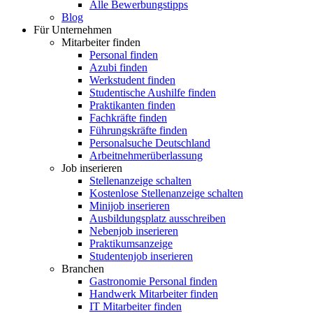
Alle Bewerbungstipps
Blog
Für Unternehmen
Mitarbeiter finden
Personal finden
Azubi finden
Werkstudent finden
Studentische Aushilfe finden
Praktikanten finden
Fachkräfte finden
Führungskräfte finden
Personalsuche Deutschland
Arbeitnehmerüberlassung
Job inserieren
Stellenanzeige schalten
Kostenlose Stellenanzeige schalten
Minijob inserieren
Ausbildungsplatz ausschreiben
Nebenjob inserieren
Praktikumsanzeige
Studentenjob inserieren
Branchen
Gastronomie Personal finden
Handwerk Mitarbeiter finden
IT Mitarbeiter finden