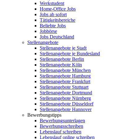
Werkstudent
Home-Office Jobs
Jobs ab sofort
Tätigkeitsbereiche
Beliebte Jobs
Jobbörse
Jobs Deutschland
Stellenangebote
Stellenangebote je Stadt
Stellenangebote je Bundesland
Stellenangebote Berlin
Stellenangebote Köln
Stellenangebote München
Stellenangebote Hamburg
Stellenangebote Frankfurt
Stellenangebote Stuttgart
Stellenangebote Dortmund
Stellenangebote Nürnberg
Stellenangebote Düsseldorf
Stellenangebote Hannover
Bewerbungstipps
Bewerbungsunterlagen
Bewerbungsschreiben
Lebenslauf schreiben
Lebenslauf online schreiben