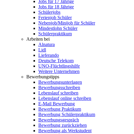
Jobs für 17 Jährige
Jobs für 18 Jährige
Schülerjobs
Ferienjob Schüler
Nebenjob/Minijob für Schüler
Mindestlohn Schüler
Schülerpraktikum
Arbeiten bei
Alnatura
Lidl
Lieferando
Deutsche Telekom
UNO-Flüchtlingshilfe
Weitere Unternehmen
Bewerbungstipps
Bewerbungsunterlagen
Bewerbungsschreiben
Lebenslauf schreiben
Lebenslauf online schreiben
E-Mail Bewerbung
Bewerbung Praktikum
Bewerbung Schülerpraktikum
Bewerbungsgespräch
Bewerbung zurückziehen
Bewerbung als Werkstudent