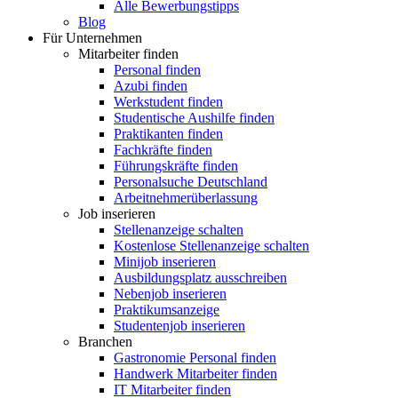
Alle Bewerbungstipps
Blog
Für Unternehmen
Mitarbeiter finden
Personal finden
Azubi finden
Werkstudent finden
Studentische Aushilfe finden
Praktikanten finden
Fachkräfte finden
Führungskräfte finden
Personalsuche Deutschland
Arbeitnehmerüberlassung
Job inserieren
Stellenanzeige schalten
Kostenlose Stellenanzeige schalten
Minijob inserieren
Ausbildungsplatz ausschreiben
Nebenjob inserieren
Praktikumsanzeige
Studentenjob inserieren
Branchen
Gastronomie Personal finden
Handwerk Mitarbeiter finden
IT Mitarbeiter finden