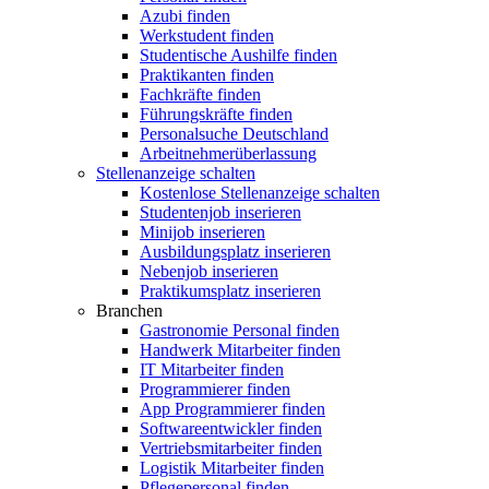
Azubi finden
Werkstudent finden
Studentische Aushilfe finden
Praktikanten finden
Fachkräfte finden
Führungskräfte finden
Personalsuche Deutschland
Arbeitnehmerüberlassung
Stellenanzeige schalten
Kostenlose Stellenanzeige schalten
Studentenjob inserieren
Minijob inserieren
Ausbildungsplatz inserieren
Nebenjob inserieren
Praktikumsplatz inserieren
Branchen
Gastronomie Personal finden
Handwerk Mitarbeiter finden
IT Mitarbeiter finden
Programmierer finden
App Programmierer finden
Softwareentwickler finden
Vertriebsmitarbeiter finden
Logistik Mitarbeiter finden
Pflegepersonal finden