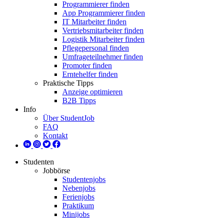
Programmierer finden
App Programmierer finden
IT Mitarbeiter finden
Vertriebsmitarbeiter finden
Logistik Mitarbeiter finden
Pflegepersonal finden
Umfrageteilnehmer finden
Promoter finden
Erntehelfer finden
Praktische Tipps
Anzeige optimieren
B2B Tipps
Info
Über StudentJob
FAQ
Kontakt
Studenten
Jobbörse
Studentenjobs
Nebenjobs
Ferienjobs
Praktikum
Minijobs