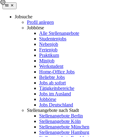
Jobsuche
Profil anlegen
Jobbörse
Alle Stellenangebote
Studentenjobs
Nebenjob
Ferienjob
Praktikum
Minijob
Werkstudent
Home-Office Jobs
Beliebte Jobs
Jobs ab sofort
Tätigkeitsbereiche
Jobs im Ausland
Jobbörse
Jobs Deutschland
Stellenangebote nach Stadt
Stellenangebote Berlin
Stellenangebote Köln
Stellenangebote München
Stellenangebote Hamburg