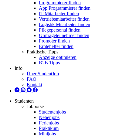
Programmierer finden
App Programmierer finden
IT Mitarbeiter finden
Vertriebsmitarbeiter finden
Logistik Mitarbeiter finden
Pflegepersonal finden
Umfrageteilnehmer finden
Promoter finden
Erntehelfer finden
Praktische Tipps
Anzeige optimieren
B2B Tipps
Info
Über StudentJob
FAQ
Kontakt
Studenten
Jobbörse
Studentenjobs
Nebenjobs
Ferienjobs
Praktikum
Minijobs