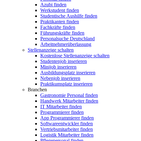
Azubi finden
Werkstudent finden
Studentische Aushilfe finden
Praktikanten finden
Fachkräfte finden
Führungskräfte finden
Personalsuche Deutschland
Arbeitnehmerüberlassung
Stellenanzeige schalten
Kostenlose Stellenanzeige schalten
Studentenjob inserieren
Minijob inserieren
Ausbildungsplatz inserieren
Nebenjob inserieren
Praktikumsplatz inserieren
Branchen
Gastronomie Personal finden
Handwerk Mitarbeiter finden
IT Mitarbeiter finden
Programmierer finden
App Programmierer finden
Softwareentwickler finden
Vertriebsmitarbeiter finden
Logistik Mitarbeiter finden
Pflegepersonal finden