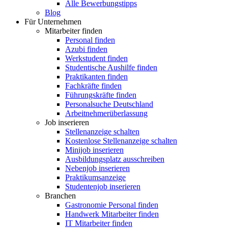
Alle Bewerbungstipps
Blog
Für Unternehmen
Mitarbeiter finden
Personal finden
Azubi finden
Werkstudent finden
Studentische Aushilfe finden
Praktikanten finden
Fachkräfte finden
Führungskräfte finden
Personalsuche Deutschland
Arbeitnehmerüberlassung
Job inserieren
Stellenanzeige schalten
Kostenlose Stellenanzeige schalten
Minijob inserieren
Ausbildungsplatz ausschreiben
Nebenjob inserieren
Praktikumsanzeige
Studentenjob inserieren
Branchen
Gastronomie Personal finden
Handwerk Mitarbeiter finden
IT Mitarbeiter finden