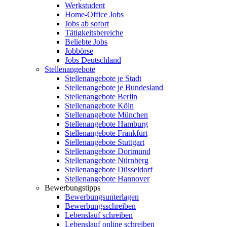
Werkstudent
Home-Office Jobs
Jobs ab sofort
Tätigkeitsbereiche
Beliebte Jobs
Jobbörse
Jobs Deutschland
Stellenangebote
Stellenangebote je Stadt
Stellenangebote je Bundesland
Stellenangebote Berlin
Stellenangebote Köln
Stellenangebote München
Stellenangebote Hamburg
Stellenangebote Frankfurt
Stellenangebote Stuttgart
Stellenangebote Dortmund
Stellenangebote Nürnberg
Stellenangebote Düsseldorf
Stellenangebote Hannover
Bewerbungstipps
Bewerbungsunterlagen
Bewerbungsschreiben
Lebenslauf schreiben
Lebenslauf online schreiben