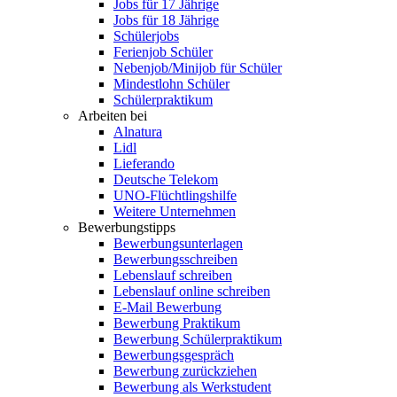
Jobs für 17 Jährige
Jobs für 18 Jährige
Schülerjobs
Ferienjob Schüler
Nebenjob/Minijob für Schüler
Mindestlohn Schüler
Schülerpraktikum
Arbeiten bei
Alnatura
Lidl
Lieferando
Deutsche Telekom
UNO-Flüchtlingshilfe
Weitere Unternehmen
Bewerbungstipps
Bewerbungsunterlagen
Bewerbungsschreiben
Lebenslauf schreiben
Lebenslauf online schreiben
E-Mail Bewerbung
Bewerbung Praktikum
Bewerbung Schülerpraktikum
Bewerbungsgespräch
Bewerbung zurückziehen
Bewerbung als Werkstudent